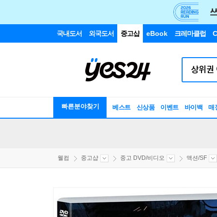
국내도서
외국도서
중고샵
eBook
크레마클럽
C
빠른분야찾기
베스트
신상품
이벤트
바이백
매
웰컴
중고샵
중고 DVD/비디오
액션/SF