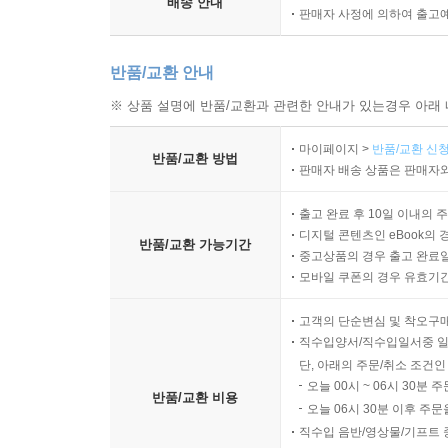
배송 안내
판매자 사정에 의하여 출고
반품/교환 안내
※ 상품 설명에 반품/교환과 관련한 안내가 있는경우 아래 
마이페이지 >
반품/교환 신청
반품/교환 방법
판매자 배송 상품은 판매자와
출고 완료 후 10일 이내의 
디지털 콘텐츠인 eBook의 
반품/교환 가능기간
중고상품의 경우 출고 완료일
모바일 쿠폰의 경우 유효기간(
고객의 단순변심 및 착오구
직수입양서/직수입일서중 일
단, 아래의 주문/취소 조건인
오늘 00시 ~ 06시 30분 
반품/교환 비용
오늘 06시 30분 이후 주문
직수입 음반/영상물/기프트 