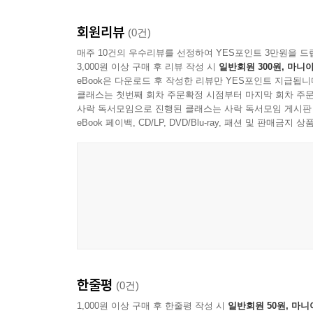
18. 민들레와 씨앗
회원리뷰
(0건)
매주 10건의 우수리뷰를 선정하여 YES포인트 3만원을 드
19. 들국화 바구니
3,000원 이상 구매 후 리뷰 작성 시
일반회원 300원, 마니아
eBook은 다운로드 후 작성한 리뷰만 YES포인트 지급됩니
클래스는 첫번째 회차 주문확정 시점부터 마지막 회차 주문
20. 계절 꽃 리스
사락 독서모임으로 진행된 클래스는 사락 독서모임 게시판
eBook 페이백, CD/LP, DVD/Blu-ray, 패션 및 판매금
에필로그
저자소개
한줄평
(0건)
1,000원 이상 구매 후 한줄평 작성 시
일반회원 50원, 마니