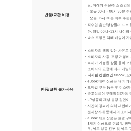
단, 아래의 주문/취소 조건인
오늘 00시 ~ 06시 30분 
반품/교환 비용
오늘 06시 30분 이후 주문
직수입 음반/영상물/기프트 
단, 당일 00시~13시 사이
박스 포장은 택배 배송이 가
소비자의 책임 있는 사유로 
소비자의 사용, 포장 개봉에 
복제가 가능한 상품 등의 포장을 
소비자의 요청에 따라 개별
디지털 컨텐츠인 eBook, 
eBook 대여 상품은 대여 기
모바일 쿠폰 등록 후 취소/환
반품/교환 불가사유
중고상품이 구매확정(자동 
LP상품의 재생 불량 원인이 기
시간의 경과에 의해 재판매가
전자상거래 등에서의 소비자
eBook 세트 상품은 일괄 
1개의 상품으로 취급 및 판매
우, 세트 상품 전부 및 세트