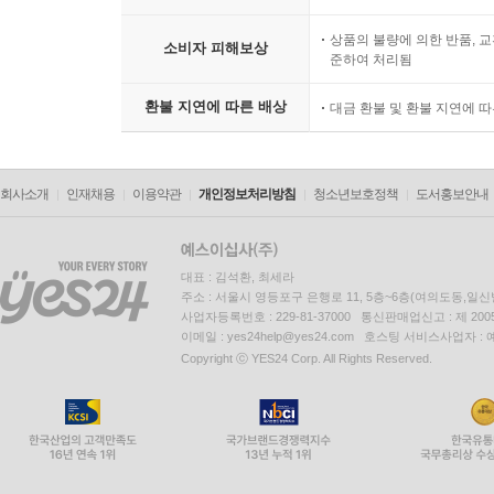
상품의 불량에 의한 반품, 교
소비자 피해보상
준하여 처리됨
환불 지연에 따른 배상
대금 환불 및 환불 지연에 
회사소개
인재채용
이용약관
개인정보처리방침
청소년보호정책
도서홍보안내
대표 : 김석환, 최세라
주소 : 서울시 영등포구 은행로 11, 5층~6층(여의도동,일신
사업자등록번호 : 229-81-37000 통신판매업신고 : 제 200
이메일 : yes24help@yes24.com 호스팅 서비스사업자 :
Copyright ⓒ YES24 Corp. All Rights Reserved.