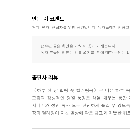
9. 정원 벤치와 화분
만든 이 코멘트
10. 꽃길 산책 풍경
저자, 역자, 편집자를 위한 공간입니다. 독자들에게 전하고
11. 여름 해바라기
접수된 글은 확인을 거쳐 이 곳에 게재됩니다.
12. 가을 국화
독자 분들의 리뷰는 리뷰 쓰기를, 책에 대한 문의는 1:
13. 겨울 동백꽃
출판사 리뷰
14. 봄 수선화
《하루 한 장 힐링 꽃 컬러링북》은 바쁜 하루 
15. 코스모스 꽃밭
그림과 감성적인 정원 풍경은 색을 채우는 동안 
시니어와 성인 독자 모두 편안하게 즐길 수 있도록
16. 수국 화분
장의 컬러링이 지친 일상에 작은 쉼표와 따뜻한 위
17. 단풍잎과 꽃