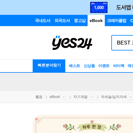
국내도서
외국도서
중고샵
eBook
크레마클럽
C
빠른분야찾기
베스트
신상품
이벤트
바이백
매
웰컴
eBook
자기계발
처세술/삶의자세