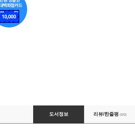
하루 한 장 힐링 꽃 컬러링북
도서정보
리뷰/한줄평
(0/0)