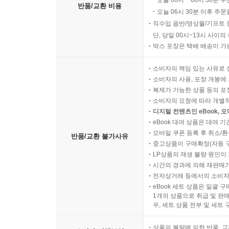
오늘 00시 ~ 06시 30분 
반품/교환 비용
오늘 06시 30분 이후 주문
직수입 음반/영상물/기프트 
단, 당일 00시~13시 사이
박스 포장은 택배 배송이 가
소비자의 책임 있는 사유로 
소비자의 사용, 포장 개봉에 
복제가 가능한 상품 등의 포장을 
소비자의 요청에 따라 개별
디지털 컨텐츠인 eBook, 
eBook 대여 상품은 대여 기
모바일 쿠폰 등록 후 취소/환
반품/교환 불가사유
중고상품이 구매확정(자동 
LP상품의 재생 불량 원인이 기
시간의 경과에 의해 재판매가
전자상거래 등에서의 소비자
eBook 세트 상품은 일괄 
1개의 상품으로 취급 및 판매
우, 세트 상품 전부 및 세트
상품의 불량에 의한 반품, 교