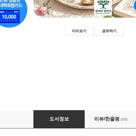
미리보기
공유하기
꽃과 찻잔의 힐링 티타임 컬러링북
도서정보
리뷰/한줄평
(0/0)