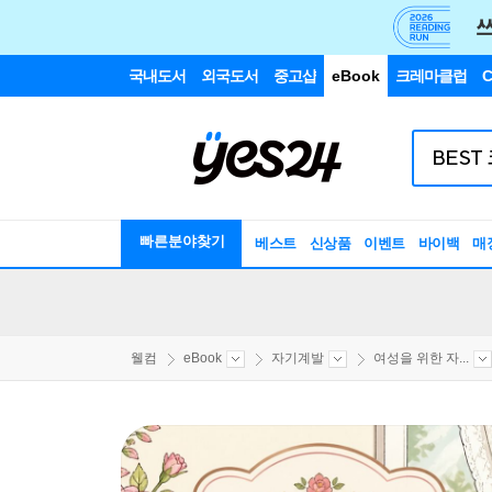
국내도서
외국도서
중고샵
eBook
크레마클럽
C
빠른분야찾기
베스트
신상품
이벤트
바이백
매
웰컴
eBook
자기계발
여성을 위한 자...