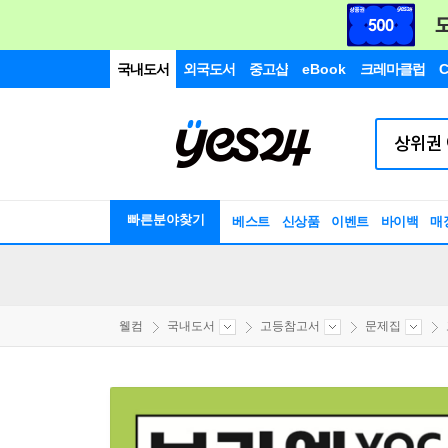
국내도서
외국도서
중고샵
eBook
크레마클럽
C
빠른분야찾기
베스트
신상품
이벤트
바이백
매
웰컴
국내도서
고등참고서
문제집