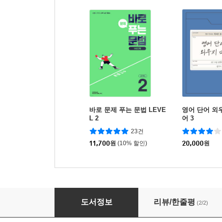
바로 문제 푸는 문법 LEVE
영어 단어 외우
L 2
어 3
23건
11,700
원
(10% 할인)
20,000
원
보카엘 고교기초 (예비고·고1) 하
도서정보
리뷰/한줄평
(2/2)