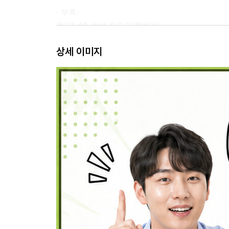
- 부록:
전2권 4주 완성 진도표(학원용)
30일 3회독 학습 스케줄(개인용)
상세 이미지
단어 진도표 및 복습 구조