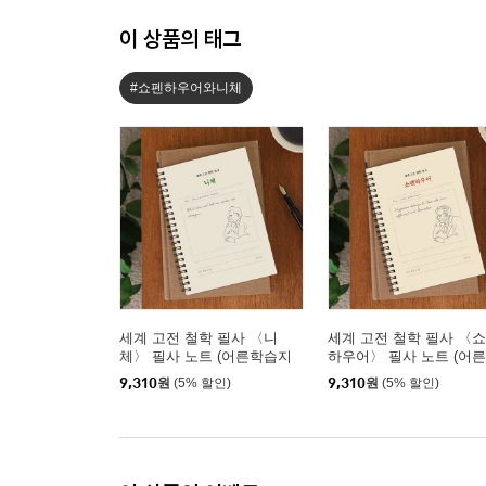
이 상품의 태그
#쇼펜하우어와니체
세계 고전 철학 필사 〈니
세계 고전 철학 필사 〈
체〉 필사 노트 (어른학습지
하우어〉 필사 노트 (어
⑮)
습지 ⑮)
9,310
원
(5% 할인)
9,310
원
(5% 할인)