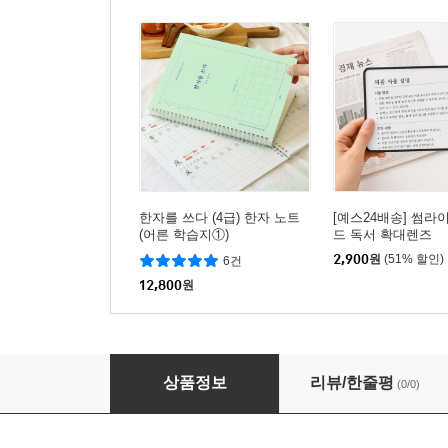
한자를 쓰다 (4급) 한자 노트
[예스24배송] 썸라
(어른 학습지①)
드 독서 확대렌즈
2,900
원
(51% 할인)
6건
12,800
원
세계 고전 철학 필사 〈쇼펜하우어〉 필사 노트 
상품정보
리뷰/한줄평
(0/0)