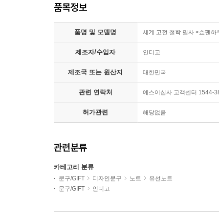
품목정보
품명 및 모델명
세계 고전 철학 필사 <쇼펜하
제조자/수입자
인디고
제조국 또는 원산지
대한민국
관련 연락처
예스이십사 고객센터 1544-3
허가관련
해당없음
관련분류
카테고리 분류
문구/GIFT
디자인문구
노트
유선노트
문구/GIFT
인디고