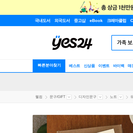
국내도서
외국도서
중고샵
eBook
크레마클럽
C
빠른분야찾기
베스트
신상품
이벤트
바이백
매
웰컴
문구/GIFT
디자인문구
노트