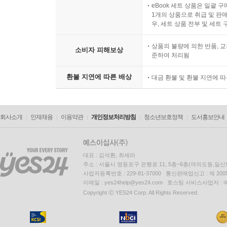
eBook 세트 상품은 일괄 
1개의 상품으로 취급 및 판매
우, 세트 상품 전부 및 세트
상품의 불량에 의한 반품, 교
소비자 피해보상
준하여 처리됨
환불 지연에 따른 배상
대금 환불 및 환불 지연에 
회사소개
인재채용
이용약관
개인정보처리방침
청소년보호정책
도서홍보안내
대표 : 김석환, 최세라
주소 : 서울시 영등포구 은행로 11, 5층~6층(여의도동,일신
사업자등록번호 : 229-81-37000 통신판매업신고 : 제 200
이메일 : yes24help@yes24.com 호스팅 서비스사업자 :
Copyright ⓒ YES24 Corp. All Rights Reserved.