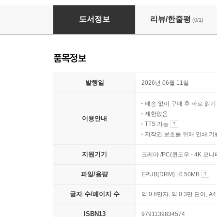
잘못된 수술
도서정보
리뷰/한줄평
(0/1)
품목정보
발행일
2026년 06월 11일
배송 없이 구매 후 바로 읽
제한없음
이용안내
TTS 가능
저작권 보호를 위해 인쇄 기
지원기기
크레마 /PC(윈도우 - 4K 모
파일/용량
EPUB(DRM) | 0.50MB
글자 수/페이지 수
약 0.8만자, 약 0.3만 단어, A
ISBN13
9791139834574