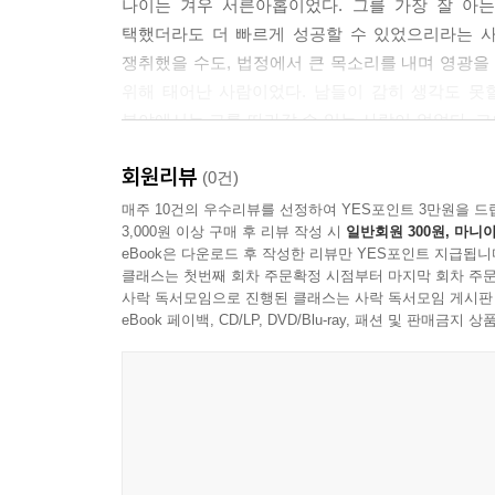
나이는 겨우 서른아홉이었다. 그를 가장 잘 아는
택했더라도 더 빠르게 성공할 수 있었으리라는 사
쟁취했을 수도, 법정에서 큰 목소리를 내며 영광을
위해 태어난 사람이었다. 남들이 감히 생각도 못할
분야에서는 그를 따라갈 수 있는 사람이 없었다. 그
동시에 생명을 위태롭게 할 정도로 위험을 무릅썼
회원리뷰
그리고 넘치는 자신감, 그에 대한 기억은 지금도 
(0건)
그의 악덕은 미덕만큼이나 화려했고, 훨씬 더 극
매주 10건의 우수리뷰를 선정하여 YES포인트 3만원을 드
3,000원 이상 구매 후 리뷰 작성 시
일반회원 300원, 마니아
사치스러운 생활을 채우기엔 턱없이 부족했다. 복
eBook은 다운로드 후 작성한 리뷰만 YES포인트 지급됩니
것들을 쾌락의 도구로 삼았다. 눈, 귀, 촉각, 미각,
클래스는 첫번째 회차 주문확정 시점부터 마지막 회차 주문
사락 독서모임으로 진행된 클래스는 사락 독서모임 게시판
<추천평>
eBook 페이백, CD/LP, DVD/Blu-ray, 패션 및 판매금
"서늘한 단편. 인간의 허영과 질투가 빚어낸 가장 
- 위즈덤커넥트 편집부