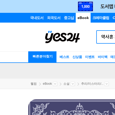
국내도서
외국도서
중고샵
eBook
크레마클럽
C
빠른분야찾기
베스트
신상품
이벤트
바이백
매
웰컴
eBook
소설
추리/미스터리/...