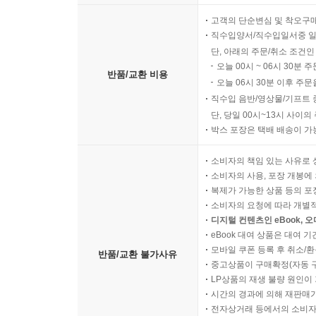
고객의 단순변심 및 착오구
직수입양서/직수입일서중 일
단, 아래의 주문/취소 조건인
오늘 00시 ~ 06시 30분 
반품/교환 비용
오늘 06시 30분 이후 주문
직수입 음반/영상물/기프트 
단, 당일 00시~13시 사이
박스 포장은 택배 배송이 가
소비자의 책임 있는 사유로 
소비자의 사용, 포장 개봉에 
복제가 가능한 상품 등의 포장을 
소비자의 요청에 따라 개별
디지털 컨텐츠인 eBook, 
eBook 대여 상품은 대여 기
모바일 쿠폰 등록 후 취소/환
반품/교환 불가사유
중고상품이 구매확정(자동 
LP상품의 재생 불량 원인이 기
시간의 경과에 의해 재판매가
전자상거래 등에서의 소비자