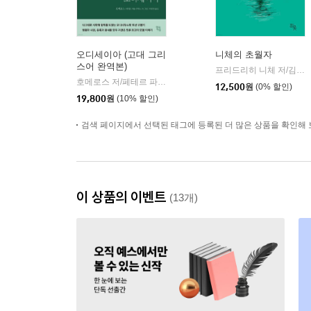
오디세이아 (고대 그리
니체의 초월자
스어 완역본)
프리드리히 니체 저/김철 편역
호메로스 저/페테르 파울 루벤스 그림/박문재 역
현대지성
|
12,500
원
(0% 할인)
19,800
원
(10% 할인)
검색 페이지에서 선택된 태그에 등록된 더 많은 상품을 확인해 
이 상품의 이벤트
(13개)