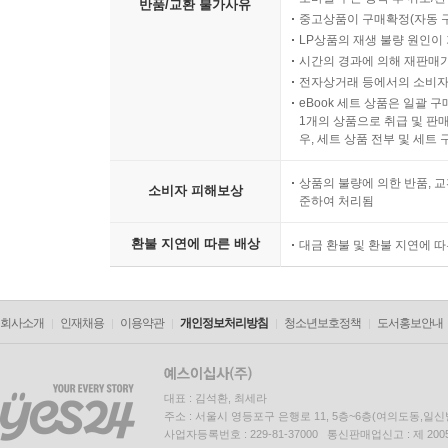
반품/교환 불가사유
중고상품이 구매확정(자동 
LP상품의 재생 불량 원인이 기
시간의 경과에 의해 재판매가
전자상거래 등에서의 소비자
eBook 세트 상품은 일괄 
1개의 상품으로 취급 및 판매
우, 세트 상품 전부 및 세트
상품의 불량에 의한 반품, 교
소비자 피해보상
준하여 처리됨
환불 지연에 따른 배상
대금 환불 및 환불 지연에 
회사소개
인재채용
이용약관
개인정보처리방침
청소년보호정책
도서홍보안내
대표 : 김석환, 최세라
주소 : 서울시 영등포구 은행로 11, 5층~6층(여의도동,일신
사업자등록번호 : 229-81-37000 통신판매업신고 : 제 200