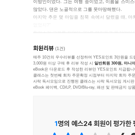
이방인이었다. 그는 여행 중이었고, 이름을 스미
많았다. 댄은 노골적으로 그를 못마땅해했다.
마지막 추운 몇 마일을 침묵 속에서 달렸을 때, 마
없었지?"
힐라스가 고개를 저었다. "다른 편지들과 똑같았어요
"빌어먹을! 그 반대쪽은 못 보는 건가? 이미 여기 
회원리뷰
(1건)
<추천평>
매주 10건의 우수리뷰를 선정하여 YES포인트 3만원을 드
3,000원 이상 구매 후 리뷰 작성 시
일반회원 300원, 마니아
"이름 없는 서부 개척자들의 강인한 생명력과 끈끈한
eBook은 다운로드 후 작성한 리뷰만 YES포인트 지급됩니
- 위즈덤커넥트 편집부
클래스는 첫번째 회차 주문확정 시점부터 마지막 회차 주문
사락 독서모임으로 진행된 클래스는 사락 독서모임 게시판
eBook 페이백, CD/LP, DVD/Blu-ray, 패션 및 판매금
1
명의 예스24 회원이 평가한