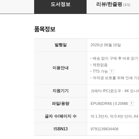
용기의 색, 터키 레드
도서정보
리뷰/한줄평
(1/1)
품목정보
발행일
2026년 06월 10일
배송 없이 구매 후 바로 읽
제한없음
이용안내
TTS 가능
저작권 보호를 위해 인쇄 기
지원기기
크레마 /PC(윈도우 - 4K 모
파일/용량
EPUB(DRM) | 0.20MB
글자 수/페이지 수
약 1.3만자, 약 0.4만 단어, A
ISBN13
9791139834406