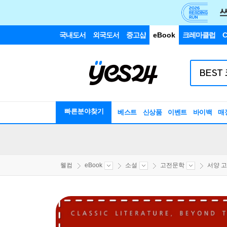
국내도서
외국도서
중고샵
eBook
크레마클럽
C
빠른분야찾기
베스트
신상품
이벤트
바이백
매
웰컴
eBook
소설
고전문학
서양 