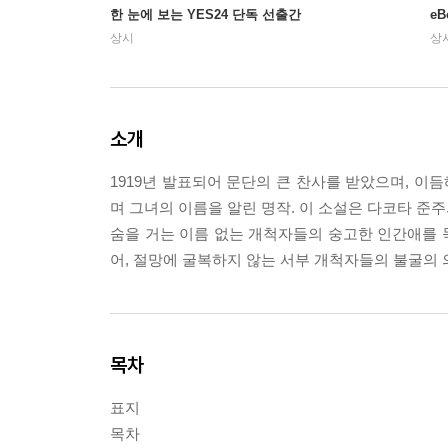
한 눈에 보는 YES24 단독 선출간
e
상시
상
소개
1919년 발표되어 문단의 큰 찬사를 받았으며, 이듬해인 19
며 그녀의 이름을 알린 명작. 이 소설은 다코타 준주
숨을 거는 이름 없는 개척자들의 숭고한 인간애를 묵
어, 절망에 굴복하지 않는 서부 개척자들의 불굴의 
목차
표지
목차