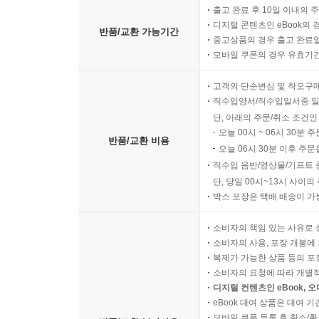
출고 완료 후 10일 이내의 
디지털 콘텐츠인 eBook의 
반품/교환 가능기간
중고상품의 경우 출고 완료일
모바일 쿠폰의 경우 유효기간(
고객의 단순변심 및 착오구
직수입양서/직수입일서중 일
단, 아래의 주문/취소 조건인
오늘 00시 ~ 06시 30분 
반품/교환 비용
오늘 06시 30분 이후 주문
직수입 음반/영상물/기프트 
단, 당일 00시~13시 사이
박스 포장은 택배 배송이 가
소비자의 책임 있는 사유로 
소비자의 사용, 포장 개봉에 
복제가 가능한 상품 등의 포장을 
소비자의 요청에 따라 개별
디지털 컨텐츠인 eBook, 
eBook 대여 상품은 대여 기
모바일 쿠폰 등록 후 취소/환