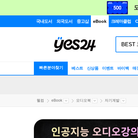
국내도서
외국도서
중고샵
eBook
크레마클럽
C
빠른분야찾기
베스트
신상품
이벤트
바이백
매
웰컴
eBook
오디오북
자기계발