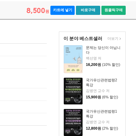
8,500
카트에 넣기
바로구매
원클릭구매
원
이 분야 베스트셀러
더보기
문제는 당신이 아닙니
다
백선영 저
16,200
원
(10% 할인)
국가유산관련법령2
특강
김병연 교수 저
15,900
원
(6% 할인)
국가유산관련법령1
특강
김병연 교수 저
12,800
원
(2% 할인)