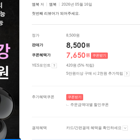
엠북
저
엠북
2026년 05월 16일
첫번째 리뷰어가 되어주세요.
정가
8,500원
8,500
원
판매가
7,650
원
쿠폰혜택가
쿠폰받기
YES포인트
420원 (5% 적립)
5만원이상 구매 시 2천원 추가적립
추가혜택쿠폰
쿠폰받기
주문금액대별 할인쿠폰
결제혜택
카드/간편결제 혜택을 확인하세요