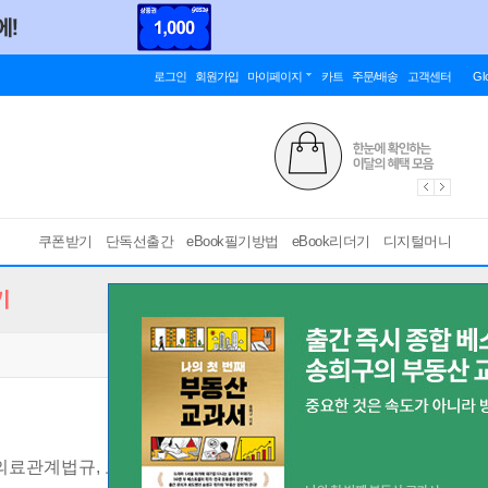
로그인
회원가입
마이페이지
카트
주문/배송
고객센터
Gl
쿠폰받기
단독선출간
eBook필기방법
eBook리더기
디지털머니
기
 의료관계법규, 보건의료정보관리사, 안경사
[ mp3 ]