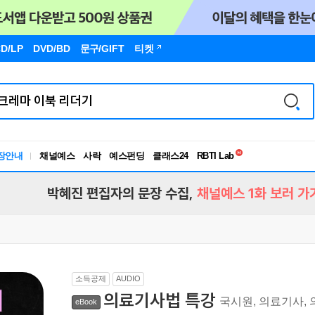
D/LP
DVD/BD
문구
/GIFT
티켓
독서유형검사
RBTI Lab
장안내
채널예스
사락
예스펀딩
클래스24
독서유형검사
박혜진 편집자의 문장 수집,
채널예스 1화 보러 가
소득공제
AUDIO
의료기사법 특강
국시원, 의료기사,
eBook