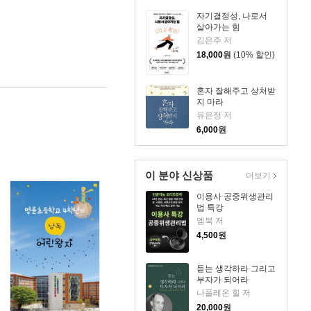
자기결정성, 나로서
살아가는 힘
김은주 저
18,000
원
(10% 할인)
혼자 잘해주고 상처받
지 마라
유은정 저
6,000
원
이 분야 신상품
더보기
이용사 공중위생관리
법 특강
엠북 저
4,500
원
듣는 생각하라 그리고
부자가 되어라
나폴레온 힐 저
20,000
원