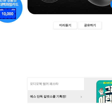
미리듣기
공유하기
오디오북 썸머 페스타
예스 단독 길벗스쿨 기획전!