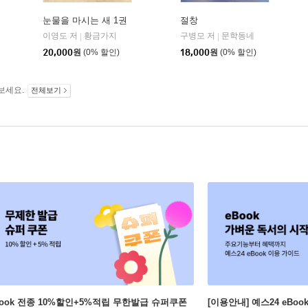
눈물을 마시는 새 1권
절창
이영도 저
황금가지
구병모 저
문학동네
|
|
20,000
원
(0% 할인)
18,000
원
(0% 할인)
보세요.
전체보기
Book 전종 10%할인+5%적립 무한발급 슈퍼쿠폰
[이용안내] 예스24 eBo