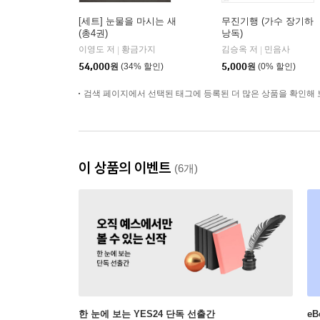
[세트] 눈물을 마시는 새
무진기행 (가수 장기하
(총4권)
낭독)
이영도 저
황금가지
김승옥 저
민음사
|
|
54,000
원
(34% 할인)
5,000
원
(0% 할인)
검색 페이지에서 선택된 태그에 등록된 더 많은 상품을 확인해 
이 상품의 이벤트
(6개)
한 눈에 보는 YES24 단독 선출간
e