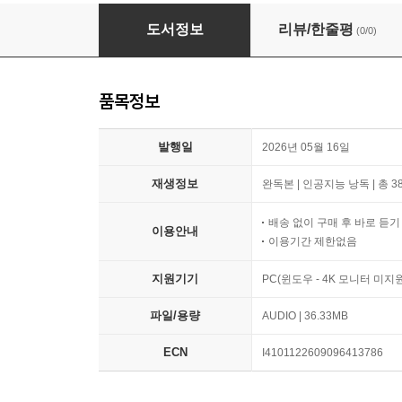
의료기사법 특강
도서정보
리뷰/한줄평
(0/0)
품목정보
발행일
2026년 05월 16일
재생정보
완독본 | 인공지능 낭독 | 총 3
배송 없이 구매 후 바로 듣
이용안내
이용기간 제한없음
지원기기
PC(윈도우 - 4K 모니터 미
파일/용량
AUDIO | 36.33MB
ECN
I4101122609096413786