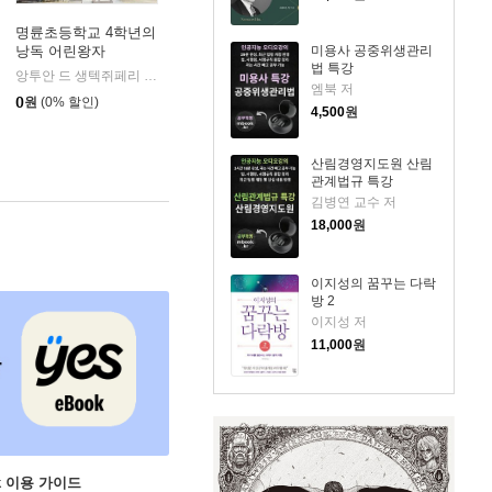
명륜초등학교 4학년의
미용사 공중위생관리
낭독 어린왕자
법 특강
앙투안 드 생텍쥐페리 저
낭독서재
|
엠북 저
0
원
(0% 할인)
4,500
원
산림경영지도원 산림
관계법규 특강
김병연 교수 저
18,000
원
이지성의 꿈꾸는 다락
방 2
이지성 저
11,000
원
ok 이용 가이드