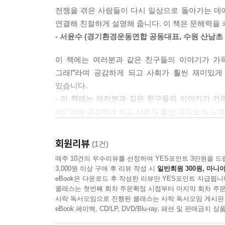
추석은 설날과 함께 우리나라를 대표하는 명절이에요.
전쟁을 겪은 사람들이 다시 일상으로 돌아가는 데
도 해요. 추석은 음력 8월 15일이에요. 음력 8월은
연결해 친절하게 설명해 줍니다. 이 책은 문해력을 
- 서윤수 (경기환경운동연합 공동대표, 수원 산남초
오랜 시간 동안 알렉산더 그레이엄 벨이 전화를 최
내용을 바로잡았고, 안토니오 메우치를 최초의 전화
이 책에는 여러분과 같은 친구들의 이야기가 가득
그래!”라며 공감하게 되고 사회가 훨씬 재미있게
--- 본문 중에서
있습니다.
- 이 책에는 여러분과 같은 친구들의 이야기가 가득
래!”라며 공감하게 되고 사회가 훨씬 재미있게 느껴
처음 맞이하는 사회 과목은 아이들에게 낯설고 어려
회원리뷰
(1건)
요구하는 과목이기 때문이지요. 2022 개정 교육과
매주 10건의 우수리뷰를 선정하여 YES포인트 3만원을 드
줍니다. 책을 읽다 보면 어느새 필수 지식과 어휘력
3,000원 이상 구매 후 리뷰 작성 시
일반회원 300원, 마니아
- 정한식 (대구영선초등학교 교사)
eBook은 다운로드 후 작성한 리뷰만 YES포인트 지급됩니
클래스는 첫번째 회차 주문확정 시점부터 마지막 회차 주문
사락 독서모임으로 진행된 클래스는 사락 독서모임 게시판
eBook 페이백, CD/LP, DVD/Blu-ray, 패션 및 판매금