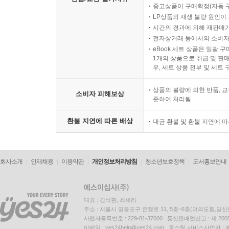
중고상품이 구매확정(자동 
LP상품의 재생 불량 원인이 기
시간의 경과에 의해 재판매가
전자상거래 등에서의 소비자
eBook 세트 상품은 일괄 
1개의 상품으로 취급 및 판매
우, 세트 상품 전부 및 세트
상품의 불량에 의한 반품, 교
소비자 피해보상
준하여 처리됨
환불 지연에 따른 배상
대금 환불 및 환불 지연에 
회사소개
인재채용
이용약관
개인정보처리방침
청소년보호정책
도서홍보안내
대표 : 김석환, 최세라
주소 : 서울시 영등포구 은행로 11, 5층~6층(여의도동,일신
사업자등록번호 : 229-81-37000 통신판매업신고 : 제 200
이메일 : yes24help@yes24.com 호스팅 서비스사업자 :