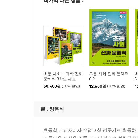
작가의 다른 상품
초등 사회 + 과학 진짜
초등 사회 진짜 문해력
초
문해력 3학년 세트
6-2
5
50,400
원
(10% 할인)
12,600
원
(10% 할인)
1
글 :
양은석
초등학교 교사이자 수업코칭 전문가로 활동하고 