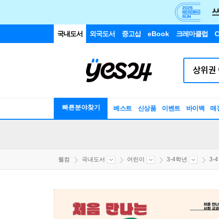
국내도서
외국도서
중고샵
eBook
크레마클럽
C
빠른분야찾기
베스트
신상품
이벤트
바이백
매
웰컴
국내도서
어린이
3-4학년
3-