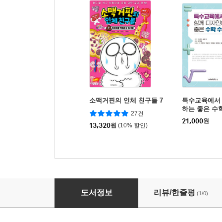
소맥거핀의 인체 친구들 7
특수교육에서
하는 좋은 수
27건
21,000
원
13,320
원
(10% 할인)
처음 만나는 사회 3학년
도서정보
리뷰/한줄평
(1/0)