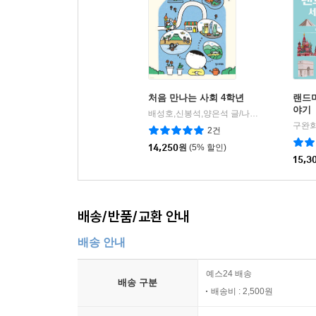
처음 만나는 사회 4학년
랜드
야기
배성호,신봉석,양은석 글/나유진 그림/전국초등사회교과모임 기획
구완회
2건
14,250
원
(5% 할인)
15,3
배송/반품/교환 안내
배송 안내
예스24 배송
배송 구분
배송비 : 2,500원