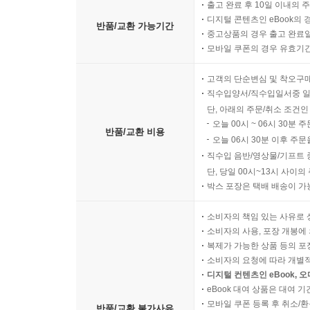
출고 완료 후 10일 이내의 
디지털 콘텐츠인 eBook의 
반품/교환 가능기간
중고상품의 경우 출고 완료일
모바일 쿠폰의 경우 유효기간(
고객의 단순변심 및 착오구
직수입양서/직수입일서중 일
단, 아래의 주문/취소 조건인
오늘 00시 ~ 06시 30분 
반품/교환 비용
오늘 06시 30분 이후 주문
직수입 음반/영상물/기프트 
단, 당일 00시~13시 사이
박스 포장은 택배 배송이 가
소비자의 책임 있는 사유로 
소비자의 사용, 포장 개봉에 
복제가 가능한 상품 등의 포장을 
소비자의 요청에 따라 개별
디지털 컨텐츠인 eBook, 
eBook 대여 상품은 대여 기
모바일 쿠폰 등록 후 취소/환
반품/교환 불가사유