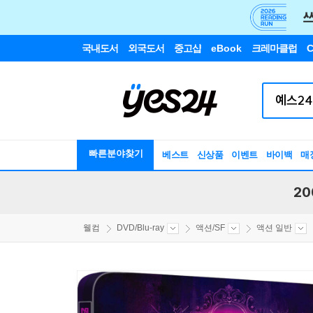
국내도서
외국도서
중고샵
eBook
크레마클럽
C
빠른분야찾기
베스트
신상품
이벤트
바이백
매
20
웰컴
DVD/Blu-ray
액션/SF
액션 일반