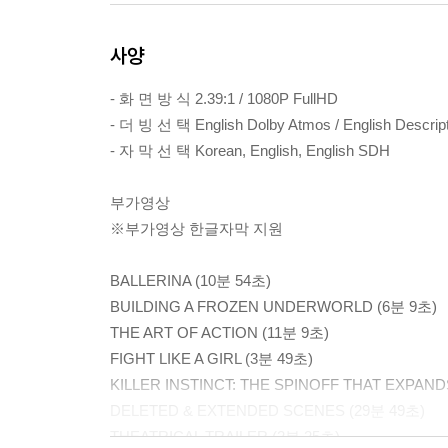
사양
- 화 면 방 식 2.39:1 / 1080P FullHD
- 더 빙 선 택 English Dolby Atmos / English Descript
- 자 막 선 택 Korean, English, English SDH
부가영상
※부가영상 한글자막 지원
BALLERINA (10분 54초)
BUILDING A FROZEN UNDERWORLD (6분 9초)
THE ART OF ACTION (11분 9초)
FIGHT LIKE A GIRL (3분 49초)
KILLER INSTINCT: THE SPINOFF THAT EXPAN
DELETED & EXTENDED SCENES (29분 49초)
THEATRICAL TRAILER (2분 25초)