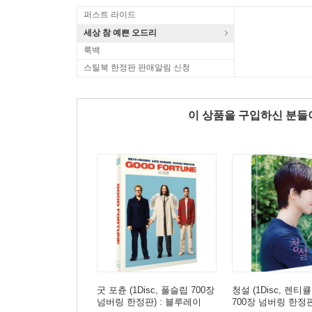
퍼스트 라이드
세상 참 예쁜 오드리
룩백
스틸북 한정판 판매알림 신청
이 상품을 구입하신 분
굿 포츈 (1Disc, 풀슬립 700장
청설 (1Disc, 렌
넘버링 한정판) : 블루레이
700장 넘버링 한정판