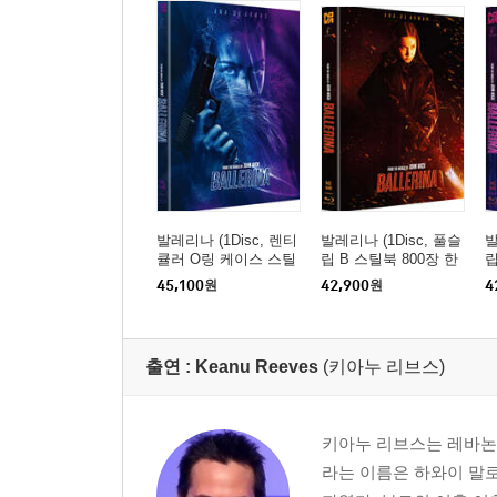
발레리나 (1Disc, 렌티
발레리나 (1Disc, 풀슬
발
큘러 O링 케이스 스틸
립 B 스틸북 800장 한
립
북 900장 한정판) : 블
정판) : 블루레이
정
45,100
원
42,900
원
4
루레이
출연 :
Keanu Reeves
(키아누 리브스)
키아누 리브스는 레바논
라는 이름은 하와이 말