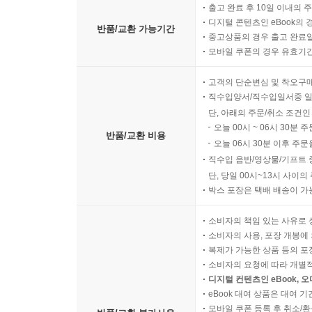
출고 완료 후 10일 이내의 
디지털 콘텐츠인 eBook의 
반품/교환 가능기간
중고상품의 경우 출고 완료일
모바일 쿠폰의 경우 유효기간(
고객의 단순변심 및 착오구
직수입양서/직수입일서중 일
단, 아래의 주문/취소 조건인
오늘 00시 ~ 06시 30분 
반품/교환 비용
오늘 06시 30분 이후 주문
직수입 음반/영상물/기프트 
단, 당일 00시~13시 사이
박스 포장은 택배 배송이 가
소비자의 책임 있는 사유로 
소비자의 사용, 포장 개봉에 
복제가 가능한 상품 등의 포장을 
소비자의 요청에 따라 개별
디지털 컨텐츠인 eBook, 
eBook 대여 상품은 대여 기
모바일 쿠폰 등록 후 취소/환