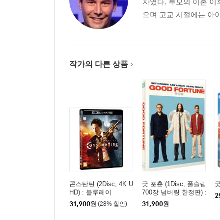
자였다. 부모의 이혼 
으며 고교 시절에는 아이
작가의 다른 상품
콘스탄틴 (2Disc, 4K U
굿 포츈 (1Disc, 풀슬립
굿
HD) : 블루레이
700장 넘버링 한정판) :
2
블루레이
31,900
원
(28% 할인)
31,900
원