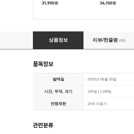
레이
31,900
원
34,100
원
발레리나 (1Disc, 쿼터 슬립 스틸북 200장 한정판
상품정보
리뷰/한줄평
(0/0)
품목정보
발매일
2026년 06월 30일
시간, 무게, 크기
195분 | 1,000g
연령제한
19세 이용가
관련분류