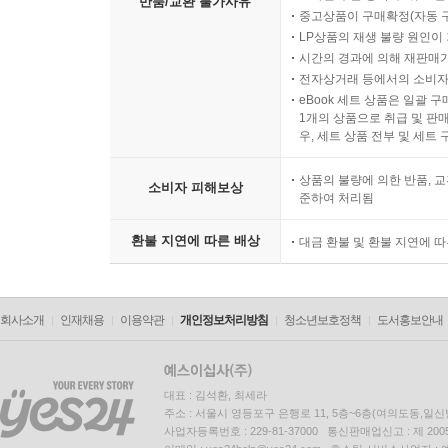
반품/교환 불가사유
중고상품이 구매확정(자동 
LP상품의 재생 불량 원인이 기
시간의 경과에 의해 재판매가
전자상거래 등에서의 소비자
eBook 세트 상품은 일괄 
1개의 상품으로 취급 및 판매
우, 세트 상품 전부 및 세트
상품의 불량에 의한 반품, 교
소비자 피해보상
준하여 처리됨
환불 지연에 따른 배상
대금 환불 및 환불 지연에 
회사소개
인재채용
이용약관
개인정보처리방침
청소년보호정책
도서홍보안내
대표 : 김석환, 최세라
주소 : 서울시 영등포구 은행로 11, 5층~6층(여의도동,일신
사업자등록번호 : 229-81-37000 통신판매업신고 : 제 200