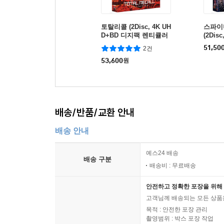
토탈리콜 (2Disc, 4K UH
스파이더
D+BD 디지팩 렌티큘러
(2Dis
풀슬립 한정판) (B Type)
티큘러
51,50
2건
: 블루레이
넘버링 
53,600
원
이
배송/반품/교환 안내
배송 안내
예스24 배송
배송 구분
배송비 : 무료배송
안전하고 정확한 포장을 위해 
고객님께 배송되는 모든 상품을
목적 : 안전한 포장 관리
촬영범위 : 박스 포장 작업