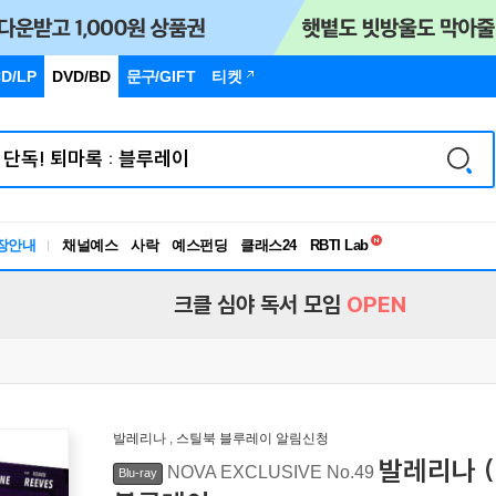
D/LP
DVD/BD
문구
/GIFT
티켓
독서유형검사
RBTI Lab
장안내
채널예스
사락
예스펀딩
클래스24
독서유형검사
크클 심야 독서 모임
OPEN
발레리나
,
스틸북 블루레이 알림신청
발레리나 (1
NOVA EXCLUSIVE No.49
Blu-ray