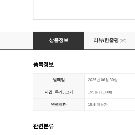
발레리나 (1Disc, 풀슬립 A 스틸북 800장 한정판
상품정보
리뷰/한줄평
(0/0)
품목정보
발매일
2026년 06월 30일
시간, 무게, 크기
195분 | 1,000g
연령제한
19세 이용가
관련분류