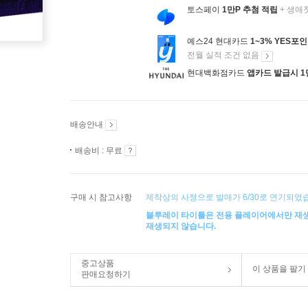
토스페이
1만P 추첨 적립
+ 생애
예스24 현대카드
1~3% YES포
전월 실적 조건 없음
현대백화점카드
앱카드 발급시 1
배송안내
배송비 : 무료
구매 시 참고사항
제작상의 사정으로 발매가 6/30로 연기되었
블루레이 타이틀은 전용 플레이어에서만 재
재생되지 않습니다.
중고상품
이 상품을 팔기
판매요청하기