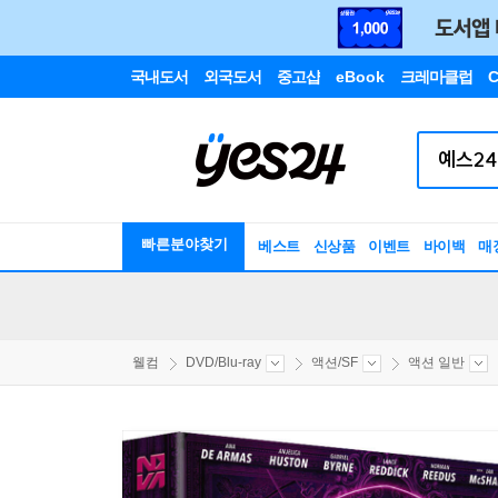
국내도서
외국도서
중고샵
eBook
크레마클럽
C
빠른분야찾기
베스트
신상품
이벤트
바이백
매
웰컴
DVD/Blu-ray
액션/SF
액션 일반