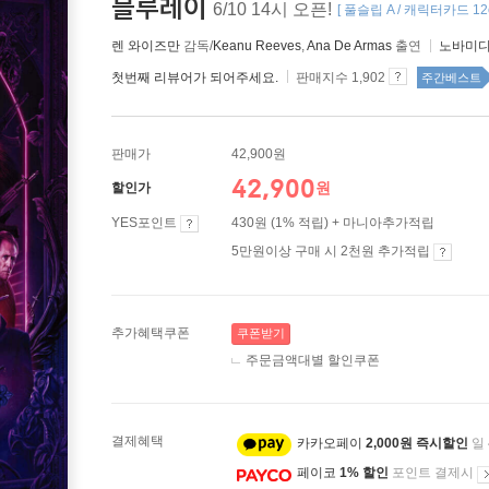
블루레이
6/10 14시 오픈!
[ 풀슬립 A / 캐릭터카드 12
렌 와이즈만
감독/
Keanu Reeves
,
Ana De Armas
출연
노바미
첫번째 리뷰어가 되어주세요.
판매지수 1,902
주간베스트
판매가
42,900원
42,900
원
할인가
YES포인트
430원 (1% 적립) + 마니아추가적립
5만원이상 구매 시 2천원 추가적립
추가혜택쿠폰
쿠폰받기
주문금액대별 할인쿠폰
결제혜택
카카오페이
2,000원 즉시할인
일
페이코
1% 할인
포인트 결제시