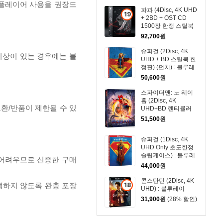
 플레이어 사용을 권장드
파과 (4Disc, 4K UHD
19
+ 2BD + OST CD
세
1500장 한정 스틸북
이
한정판) : 블루레이
92,700
원
상
슈퍼걸 (2Disc, 4K
상
이상이 있는 경우에는 불
UHD + BD 스틸북 한
품
정판) (펀치) : 블루레
이
50,600
원
스파이더맨: 노 웨이
홈 (2Disc, 4K
교환/반품이 제한될 수 있
UHD+BD 렌티큘러
풀슬립 B1 스틸북 넘
51,500
원
버링 한정판) : 블루레
이
슈퍼걸 (1Disc, 4K
UHD Only 초도한정
슬립케이스) : 블루레
 어려우므로 신중한 구매
이
44,000
원
콘스탄틴 (2Disc, 4K
18
발생하지 않도록 완충 포장
UHD) : 블루레이
세
31,900
원
(28% 할인)
이
상