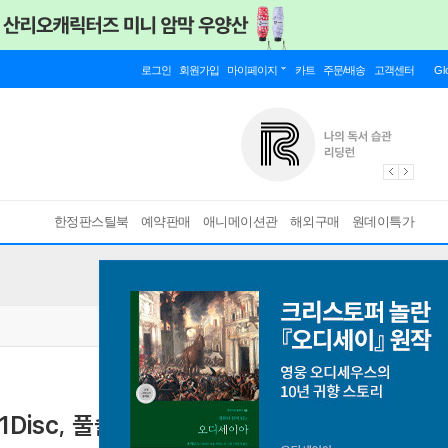
로그인
회원가입
마이페이지
카트
주문/배송
고객센터
Gl
한정판스틸북
예약판매
애니메이션관
해외구매
원데이특가
Disc, 풀슬립 A 스틸북 800장 한정판) :