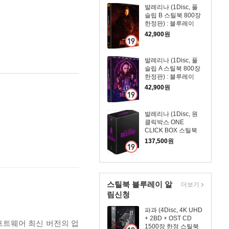
발레리나 (1Disc, 풀
슬립 B 스틸북 800장
한정판) : 블루레이
42,900
원
발레리나 (1Disc, 풀
슬립 A 스틸북 800장
한정판) : 블루레이
42,900
원
발레리나 (1Disc, 원
클릭박스 ONE
CLICK BOX 스틸북
600장 한정판) : 블루
137,500
원
레이
스틸북 블루레이 알
더보기
림신청
파과 (4Disc, 4K UHD
+ 2BD + OST CD
프트웨어 최신 버전의 업
1500장 한정 스틸북