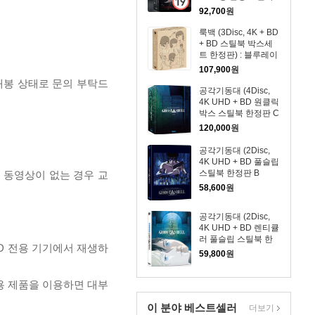
한정판) : 블루레이
92,700
원
룩백 (3Disc, 4K + BD
+ BD 스틸북 박스세
트 한정판) : 블루레이
107,900
원
개봉 상태로 문의 부탁드
공각기동대 (4Disc,
4K UHD + BD 원클릭
박스 스틸북 한정판 C
Type) : 블루레이
120,000
원
공각기동대 (2Disc,
4K UHD + BD 풀슬립
스틸북 한정판 B
, 동영상이 없는 경우 교
Type) : 블루레이
58,600
원
공각기동대 (2Disc,
4K UHD + BD 렌티큘
러 풀슬립 스틸북 한
D 전용 기기에서 재생하
정판 A Type) : 블루레
59,800
원
이
전용 제품을 이용하면 대부
이 분야 베스트셀러
더보기