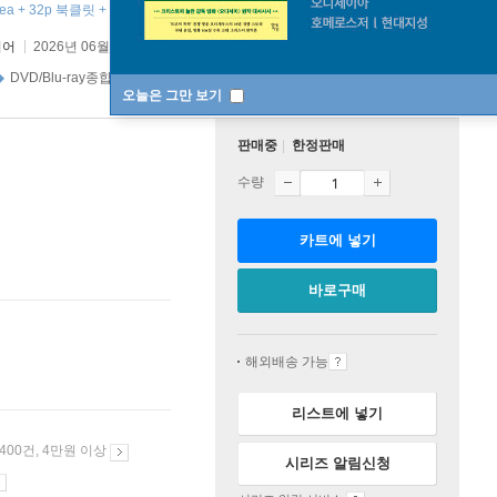
ea + 32p 북클릿 + 포스트 카드 6ea ]
디어
2026년 06월 30일
원제 :
Ballerina
DVD/Blu-ray종합 100위
액션/SF 38위
오늘은 그만 보기
판매중
한정판매
수량
카트에 넣기
바로구매
해외배송 가능
리스트에 넣기
 400건, 4만원 이상
시리즈 알림신청