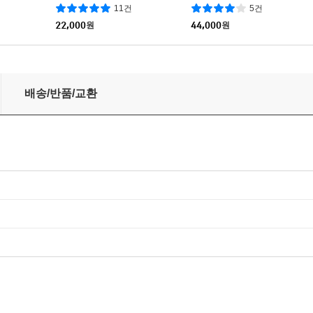
레이
풀슬립) : 블루레이
11건
5건
22,000
원
44,000
원
) : 블루레이
배송/반품/교환