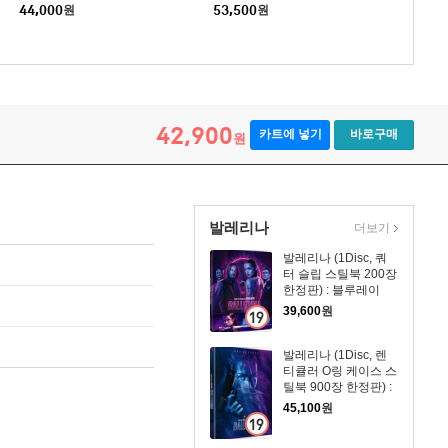
이
s 스틸북 한정판) : 블루레이
44,000
원
53,500
원
42,900
카트에 넣기
바로구매
원
발레리나
더보기
발레리나 (1Disc, 쿼
터 슬립 스틸북 200장
한정판) : 블루레이
39,600
원
발레리나 (1Disc, 렌
티큘러 O링 케이스 스
틸북 900장 한정판) :
블루레이
45,100
원