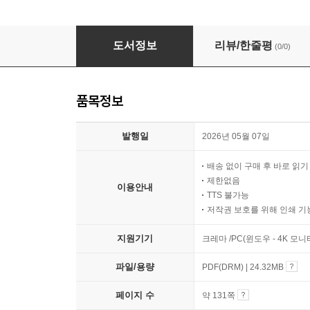
요양보호사 합격 비밀노트 핵심요약집 (임종, 응
도서정보
리뷰/한줄평
(0/0)
품목정보
발행일
2026년 05월 07일
배송 없이 구매 후 바로 읽
제한없음
이용안내
TTS 불가능
저작권 보호를 위해 인쇄 기
지원기기
크레마 /PC(윈도우 - 4K 모
파일/용량
PDF(DRM) | 24.32MB
페이지 수
약 131쪽