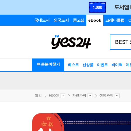
국내도서
외국도서
중고샵
eBook
크레마클럽
C
빠른분야찾기
베스트
신상품
이벤트
바이백
매
웰컴
eBook
자연과학
생명과학