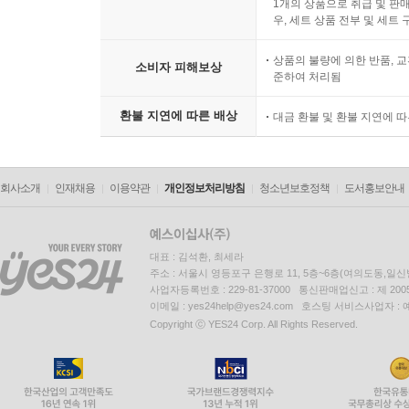
1개의 상품으로 취급 및 판매
우, 세트 상품 전부 및 세트
상품의 불량에 의한 반품, 교
소비자 피해보상
준하여 처리됨
환불 지연에 따른 배상
대금 환불 및 환불 지연에 
회사소개
인재채용
이용약관
개인정보처리방침
청소년보호정책
도서홍보안내
대표 : 김석환, 최세라
주소 : 서울시 영등포구 은행로 11, 5층~6층(여의도동,일신
사업자등록번호 : 229-81-37000 통신판매업신고 : 제 200
이메일 : yes24help@yes24.com 호스팅 서비스사업자 :
Copyright ⓒ YES24 Corp. All Rights Reserved.