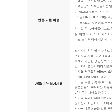
고객의 단순변심 및 착오구
직수입양서/직수입일서중 일
단, 아래의 주문/취소 조건인
오늘 00시 ~ 06시 30분 
반품/교환 비용
오늘 06시 30분 이후 주문
직수입 음반/영상물/기프트 
단, 당일 00시~13시 사이
박스 포장은 택배 배송이 가
소비자의 책임 있는 사유로 
소비자의 사용, 포장 개봉에 
복제가 가능한 상품 등의 포장을 
소비자의 요청에 따라 개별
디지털 컨텐츠인 eBook, 
eBook 대여 상품은 대여 기
모바일 쿠폰 등록 후 취소/환
반품/교환 불가사유
중고상품이 구매확정(자동 
LP상품의 재생 불량 원인이 기
시간의 경과에 의해 재판매가
전자상거래 등에서의 소비자
eBook 세트 상품은 일괄 