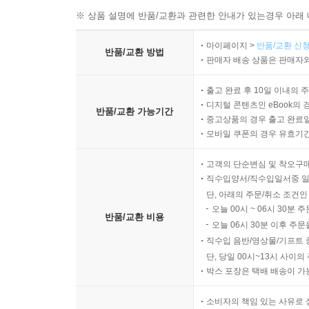
※ 상품 설명에 반품/교환과 관련한 안내가 있는경우 아래 
마이페이지 >
반품/교환 신청
반품/교환 방법
판매자 배송 상품은 판매자와
출고 완료 후 10일 이내의 
디지털 콘텐츠인 eBook의 
반품/교환 가능기간
중고상품의 경우 출고 완료일
모바일 쿠폰의 경우 유효기간(
고객의 단순변심 및 착오구
직수입양서/직수입일서중 일
단, 아래의 주문/취소 조건인
오늘 00시 ~ 06시 30분 
반품/교환 비용
오늘 06시 30분 이후 주문
직수입 음반/영상물/기프트 
단, 당일 00시~13시 사이
박스 포장은 택배 배송이 가
소비자의 책임 있는 사유로 