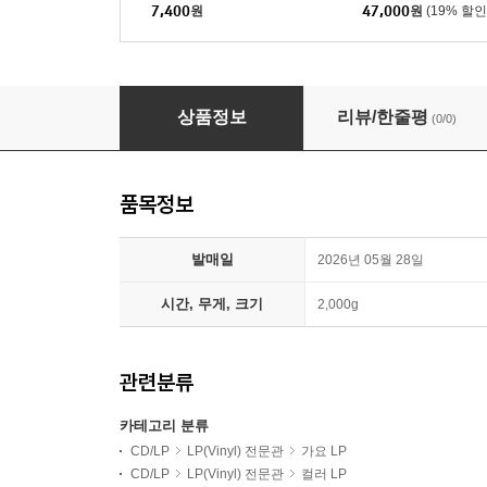
7,400
원
47,000
원
(19% 할인
1980 코리안 뉴웨이브 모음집 (HODORI ROCKS: Un
상품정보
리뷰/한줄평
(0/0)
품목정보
발매일
2026년 05월 28일
시간, 무게, 크기
2,000g
관련분류
카테고리 분류
CD/LP
LP(Vinyl) 전문관
가요 LP
CD/LP
LP(Vinyl) 전문관
컬러 LP