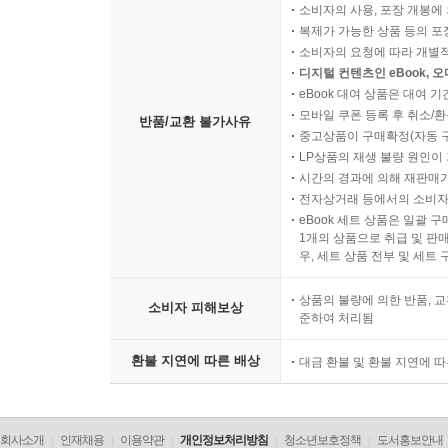
소비자의 사용, 포장 개봉에 
복제가 가능한 상품 등의 포장을 
소비자의 요청에 따라 개별
디지털 컨텐츠인 eBook, 
eBook 대여 상품은 대여 기
모바일 쿠폰 등록 후 취소/환
반품/교환 불가사유
중고상품이 구매확정(자동 
LP상품의 재생 불량 원인이 기
시간의 경과에 의해 재판매가
전자상거래 등에서의 소비자
eBook 세트 상품은 일괄 
1개의 상품으로 취급 및 판매
우, 세트 상품 전부 및 세트
상품의 불량에 의한 반품, 교
소비자 피해보상
준하여 처리됨
환불 지연에 따른 배상
대금 환불 및 환불 지연에 
회사소개
인재채용
이용약관
개인정보처리방침
청소년보호정책
도서홍보안내