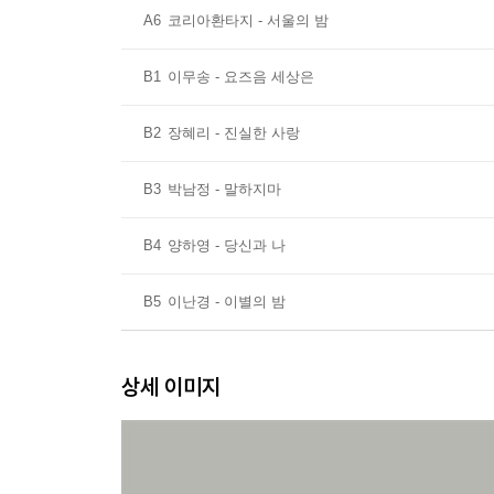
A6
코리아환타지 - 서울의 밤
B1
이무송 - 요즈음 세상은
B2
장혜리 - 진실한 사랑
B3
박남정 - 말하지마
B4
양하영 - 당신과 나
B5
이난경 - 이별의 밤
상세 이미지