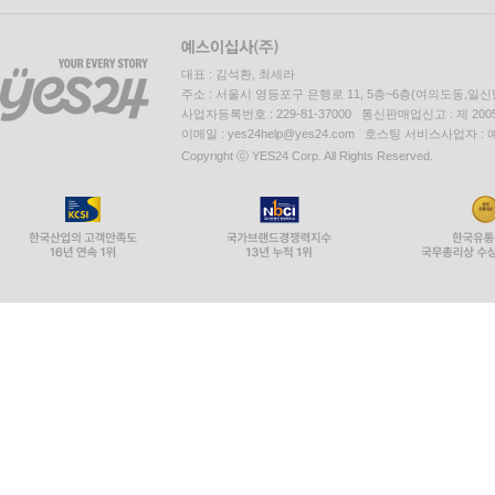
대표 : 김석환, 최세라
주소 : 서울시 영등포구 은행로 11, 5층~6층(여의도동,일신
사업자등록번호 : 229-81-37000 통신판매업신고 : 제 200
이메일 : yes24help@yes24.com 호스팅 서비스사업자 :
Copyright ⓒ YES24 Corp. All Rights Reserved.