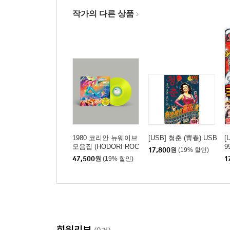
작가의 다른 상품
1980 코리안 뉴웨이브
[USB] 청춘 (靑春) USB
[
모음집 (HODORI ROC
9
17,800
원
(19% 할인)
KS: Uncanny New Wa
47,500
원
(19% 할인)
1
ve Sound from the 88
Olympic Land) [네온 옐
로우 컬러 LP]
회원리뷰