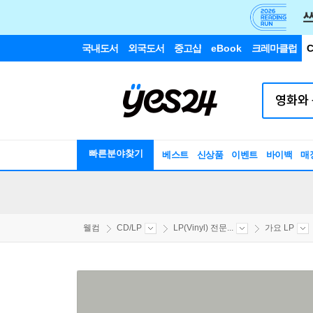
국내도서
외국도서
중고샵
eBook
크레마클럽
C
빠른분야찾기
베스트
신상품
이벤트
바이백
매
웰컴
CD/LP
LP(Vinyl) 전문...
가요 LP