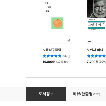
자몽살구클럽
노인과 바다
332건
10,800
원
(10% 할인)
7,200
원
(10%
살수, 기화
도서정보
리뷰/한줄평
(22/0)