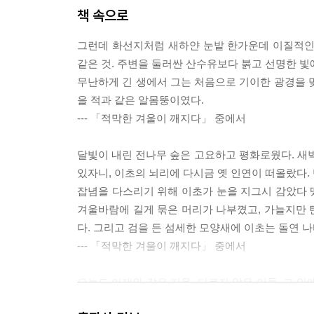
책 속으로
그런데 화선지처럼 새하얀 눈밭 한가운데 이질적인 
같은 것. 주변을 둘러싼 산수유보다 붉고 선명한 빛
무난하게 긴 생에서 그는 처음으로 기이한 광경을 
을 적과 같은 알몸뚱이였다.
--- 「적막한 겨울이 깨지다」 중에서
달빛이 내린 전나무 숲은 고요하고 평화로웠다. 
있자니, 이초의 뇌리에 다시금 옛 인연이 떠올랐다.
잡념을 다스리기 위해 이초가 눈을 지그시 감았다 떴
겨울바람에 길게 묶은 머리가 나부꼈고, 가늘지만 
다. 그리고 검을 든 섬세한 모양새에 이초는 돌연 
--- 「적막한 겨울이 깨지다」 중에서
오늘도 어제와 같은 지옥, 다르지 않은 어둠. 그 
잠들기를 반복했다. 끌려나가 매타작을 당하느니 어둠