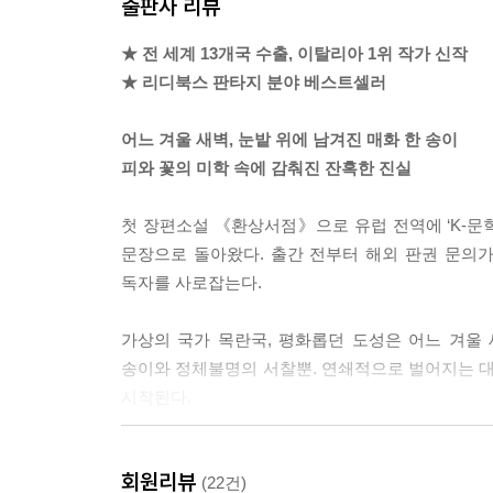
출판사 리뷰
은 목소리가 들렸다.
“거기 있니?”
★ 전 세계 13개국 수출, 이탈리아 1위 작가 신작
--- 「어둠이 길러낸 아이」 중에서
★ 리디북스 판타지 분야 베스트셀러
재미로 사냥감을 꿰어 죽이는 때까치. 기화를 거둔 
어느 겨울 새벽, 눈밭 위에 남겨진 매화 한 송이
고 더러워지는 꼴은 안중에도 없이 칼을 휘둘렀다. 
피와 꽃의 미학 속에 감춰진 잔혹한 진실
하루는 임무에 실패할 뻔한 날이었다. 기화는 빗발
되는 양 거침없었다. 방에 당도하여 문을 열었을 때,
첫 장편소설 《환상서점》으로 유럽 전역에 ‘K-문
을 양반의 호위꾼들에게 내보였다. 그 기세가 귀
문장으로 돌아왔다. 출간 전부터 해외 판권 문의가
따름이었다.
독자를 사로잡는다.
--- 「사냥하는 꽃」 중에서
가상의 국가 목란국, 평화롭던 도성은 어느 겨울
숲으로 가며 그녀는 이초를 떠올렸다. 그 동그란 
송이와 정체불명의 서찰뿐. 연쇄적으로 벌어지는 대
게. 기화가 검을 꽉 움켜쥐고 터벅터벅 산을 내려가
시작된다.
‘기화야, 보고 싶었다.’
문득 그놈이 뱉었던 말이 떠올라 발걸음을 멈췄다. 
사건의 궤적을 쫓던 야경꾼 ‘이초’는 범인을 추적하던
있었다. 이윽고 그녀를 움직이게 한 건, 불현듯 떠
회원리뷰
십여 년 전, 목곽고에 갇혀 멍투성이 손등을 내보
(22건)