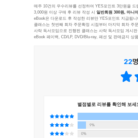
--- 「사냥하는 꽃」 중에서
살수와 그녀를 지키고 싶었던 소년은, 이제 서로를 
매주 10건의 우수리뷰를 선정하여 YES포인트 3만원을 드
3,000원 이상 구매 후 리뷰 작성 시
일반회원 300원, 마니아
이어진 건 기화의 서늘할 정도로 이성적인 목소리였
eBook은 다운로드 후 작성한 리뷰만 YES포인트 지급됩니
“살아남기 위해 가장 먼저 내 마음부터 베었다”
“내게 희망을 가르쳐준 것. 그게 네가 잘못한 일이다
클래스는 첫번째 회차 주문확정 시점부터 마지막 회차 주문
사락 독서모임으로 진행된 클래스는 사락 독서모임 게시판
“기화야.”
기화는 냉혹한 살수로 길러지며 모든 감정을 도려
eBook 페이백, CD/LP, DVD/Blu-ray, 패션 및 판매금
그의 말을 자르듯 다시 말할 때, 기화는 미간을 찡
재회는 견고했던 그녀의 세계를 뒤흔든다. 죽여야 하
“꿈꾸게 하지 마. 어둠 속에서 나는 이미 자유로워.”
지탱해온 복수심 끝에 남는 것은 구원인가, 아니면 
기화는 검을 집어넣었다. 그리고 창문을 열어젖혀 나
22
명
소설은 ‘피와 꽃, 그리고 식물’이라는 감각적인 
--- 「사냥하는 꽃」 중에서
표식이자 지워지지 않는 감정의 흉터다. 식물에서
더한다.
궁정의 암투와 밤의 도성에서 펼쳐지는 추적의 끝
별점별로 리뷰를 확인해 보세
그리고 어둠 속에 갇힌 이들에게 진정한 자유는 허락
전 세계가 주목하는 스토리텔러 소서림이 빚어낸 
9%
0%