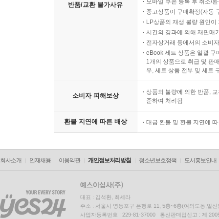
모바일 쿠폰 등록 후 취소/환
반품/교환 불가사유
중고상품이 구매확정(자동 
LP상품의 재생 불량 원인이 기
시간의 경과에 의해 재판매가
전자상거래 등에서의 소비자
eBook 세트 상품은 일괄 
1개의 상품으로 취급 및 판매
우, 세트 상품 전부 및 세트
상품의 불량에 의한 반품, 교
소비자 피해보상
준하여 처리됨
환불 지연에 따른 배상
대금 환불 및 환불 지연에 
회사소개
인재채용
이용약관
개인정보처리방침
청소년보호정책
도서홍보안내
대표 : 김석환, 최세라
주소 : 서울시 영등포구 은행로 11, 5층~6층(여의도동,일신
사업자등록번호 : 229-81-37000 통신판매업신고 : 제 200