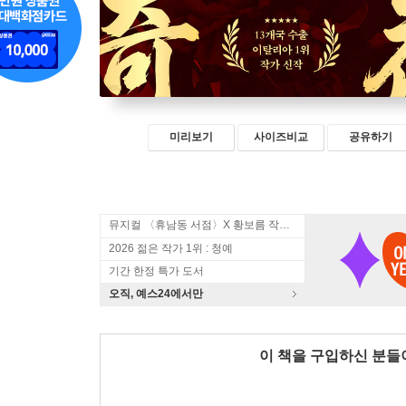
미리보기
사이즈비교
공유하기
뮤지컬 〈휴남동 서점〉X 황보름 작가 북토크
2026 젊은 작가 1위 : 청예
기간 한정 특가 도서
오직, 예스24에서만
이 책을 구입하신 분