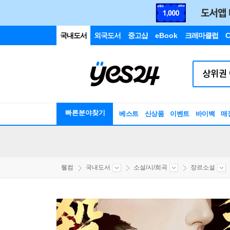
국내도서
외국도서
중고샵
eBook
크레마클럽
C
빠른분야찾기
베스트
신상품
이벤트
바이백
매
웰컴
국내도서
소설/시/희곡
장르소설