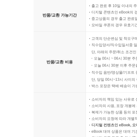
출고 완료 후 10일 이내의 
디지털 콘텐츠인 eBook의 
반품/교환 가능기간
중고상품의 경우 출고 완료일
모바일 쿠폰의 경우 유효기간(
고객의 단순변심 및 착오구
직수입양서/직수입일서중 일
단, 아래의 주문/취소 조건인
오늘 00시 ~ 06시 30분 
반품/교환 비용
오늘 06시 30분 이후 주문
직수입 음반/영상물/기프트 
단, 당일 00시~13시 사이
박스 포장은 택배 배송이 가
소비자의 책임 있는 사유로 
소비자의 사용, 포장 개봉에 
복제가 가능한 상품 등의 포장을 
소비자의 요청에 따라 개별
디지털 컨텐츠인 eBook, 
eBook 대여 상품은 대여 기