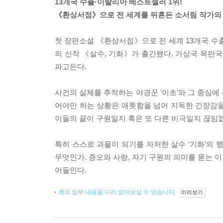
13개국 수출·이탈리아 베스트셀러 1위!
《환상서점》으로 전 세계를 뒤흔든 소서림 작가의
첫 장편소설 《환상서점》으로 전 세계 13개국 수
의 신작 《살수, 기화》가 출간됐다. 가상국 목란국
파고든다.
사건의 실체를 추적하는 야경꾼 ‘이초’와 그 중심에 
어야만 하는 상황은 애틋함을 넘어 지독한 긴장감을
이들의 끝이 구원일지 혹은 또 다른 비극일지 끊임없
특히 스스로 괴물이 되기를 자처한 살수 ‘기화’의 
무엇인가. 증오와 사랑, 자기 구원의 의미를 묻는 
어들인다.
책의 일부 내용을 미리 읽어보실 수 있습니다.
미리보기