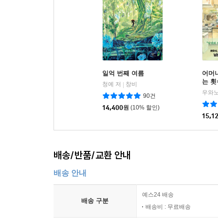
일억 번째 여름
어머니
는 횟
청예 저
창비
|
다
우와노
90건
14,400
원
(10% 할인)
15,1
배송/반품/교환 안내
배송 안내
예스24 배송
배송 구분
배송비 : 무료배송