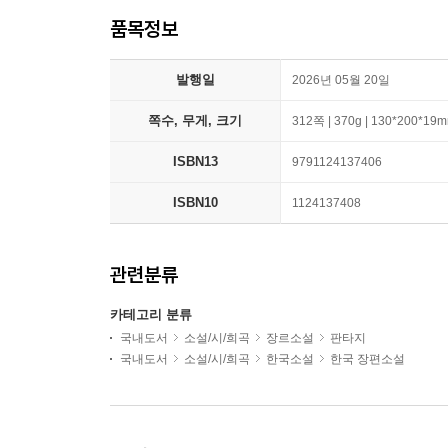
품목정보
발행일
2026년 05월 20일
쪽수, 무게, 크기
312쪽 | 370g | 130*200*19
ISBN13
9791124137406
ISBN10
1124137408
관련분류
카테고리 분류
국내도서
소설/시/희곡
장르소설
판타지
국내도서
소설/시/희곡
한국소설
한국 장편소설