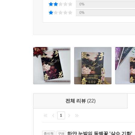
참혹한 과거의 상처를 안은 채 엇갈린 칼날 끝에 선
0%
번져나간다. 특히 비극적 과거에 함몰되지 않고 자
0%
소서림 작가가 전작에서 보여준 독창적인 세계관은
잃지 않는 이 소설은, 마지막 책장을 덮는 순간까지
전체 리뷰
(22)
1
하얀 눈밭의 동백꽃 '살수 기화'
종이책
구매