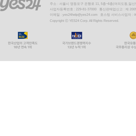
주소 : 서울시 영등포구 은행로 11, 5층~6층(여의도동,일신
사업자등록번호 : 229-81-37000 통신판매업신고 : 제 200
이메일 : yes24help@yes24.com 호스팅 서비스사업자 :
Copyright ⓒ YES24 Corp. All Rights Reserved.