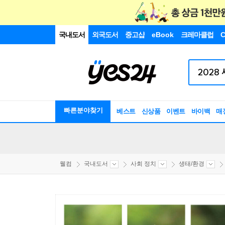
국내도서
외국도서
중고샵
eBook
크레마클럽
C
빠른분야찾기
베스트
신상품
이벤트
바이백
매
웰컴
국내도서
사회 정치
생태/환경