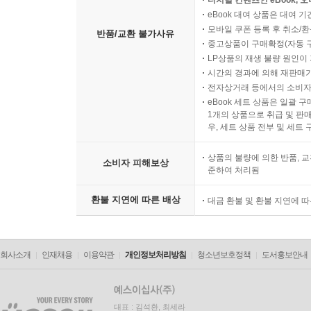
디지털 컨텐츠인 eBook, 
eBook 대여 상품은 대여 기
모바일 쿠폰 등록 후 취소/환
반품/교환 불가사유
중고상품이 구매확정(자동 
LP상품의 재생 불량 원인이 기
시간의 경과에 의해 재판매가
전자상거래 등에서의 소비자
eBook 세트 상품은 일괄 
1개의 상품으로 취급 및 판매
우, 세트 상품 전부 및 세트
상품의 불량에 의한 반품, 교
소비자 피해보상
준하여 처리됨
환불 지연에 따른 배상
대금 환불 및 환불 지연에 
회사소개
인재채용
이용약관
개인정보처리방침
청소년보호정책
도서홍보안내
대표 : 김석환, 최세라