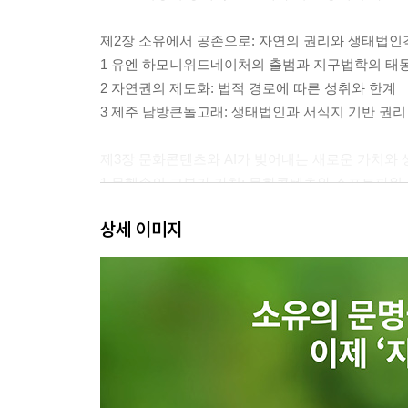
제2장 소유에서 공존으로: 자연의 권리와 생태법인
1 유엔 하모니위드네이처의 출범과 지구법학의 태
2 자연권의 제도화: 법적 경로에 따른 성취와 한계
3 제주 남방큰돌고래: 생태법인과 서식지 기반 권리
제3장 문화콘텐츠와 AI가 빚어내는 새로운 가치와 
1 무훼손의 고부가 가치: 문화콘텐츠와 소프트파워
2 데이터로 듣는 자연의 목소리: AI 기반 생태 지능
상세 이미지
3 기술의 역설과 과제: AI의 에너지 탐식과 ‘그린A I
참고문헌