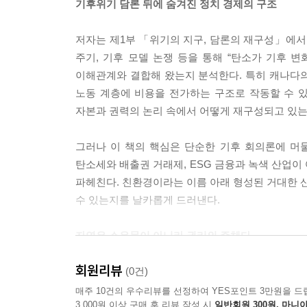
기후위기 담론 뒤에 숨겨진 정치 경제의 구조
장된 정책 보고서 뒤에는, 매일 수십만 배럴의 원유
--- 「제1장 위기의 지구, 담론의 재구성」 중에서
저자는 제1부 「위기의 지구, 담론의 재구성」에서
주기, 기후 모델 논쟁 등을 통해 “탄소가 기후 
현시대는 더 많은 개발과 생산을 부추기는 소비 중심
이해관계와 결합해 왔는지 분석한다. 특히 캐나다의 
비를 자극하는 이해관계와 득실에 의해 움직이는 이
노동 계층에 비용을 전가하는 구조로 작동할 수 있
한 통계적 수치나 경제적 자원으로 박제함으로써 
자본과 권력의 논리 속에서 어떻게 재구성되고 있는
역사적 임계점에 도달했다
그러나 이 책의 핵심은 단순한 기후 회의론에 머물
예컨대 특정 강이나 산이 지역의 랜드마크이거나 역
탄소세와 배출권 거래제, ESG 금융과 녹색 산업이
고 보는 시각이 일반적이다. 그러나 생명도 없는
파헤친다. 친환경이라는 이름 아래 형성된 거대한 산
게 터무니없는 주장으로 받아들여진다. 어떤 의미
수 있는지를 날카롭게 드러낸다.
의 주체로 상정하고 그것과 상호작용하려는 시도 
자연은 소유물이 아니라 권리의 주체다
제주특별자치도가 세계 최초로 추진하고 있는 ‘남방큰돌고
험적 시도로 주목된다. 이 모델은 강이나 숲 같은
회원리뷰
제2부 「소유에서 공존으로」는 이 책의 핵심이라 
(0건)
(種)’을 권리 주체로 설정함으로써 자연권의 실행 
근대 법체계가 자연을 단순한 객체와 재산으로 취급
매주 10건의 우수리뷰를 선정하여 YES포인트 3만원을 드
심에 두고, 그들이 의존하는 해양 생태계 전체를 
3,000원 이상 구매 후 리뷰 작성 시
일반회원 300원, 마니아
위드 네이처(Harmony with Nature)’ 이