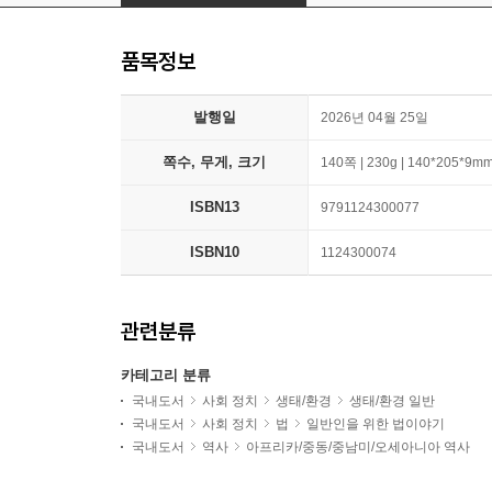
품목정보
발행일
2026년 04월 25일
쪽수, 무게, 크기
140쪽 | 230g | 140*205*9m
ISBN13
9791124300077
ISBN10
1124300074
관련분류
카테고리 분류
국내도서
사회 정치
생태/환경
생태/환경 일반
국내도서
사회 정치
법
일반인을 위한 법이야기
국내도서
역사
아프리카/중동/중남미/오세아니아 역사