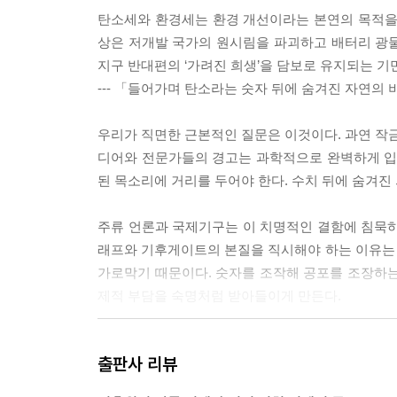
탄소세와 환경세는 환경 개선이라는 본연의 목적을
상은 저개발 국가의 원시림을 파괴하고 배터리 광물을
지구 반대편의 ‘가려진 희생’을 담보로 유지되는 기
--- 「들어가며 탄소라는 숫자 뒤에 숨겨진 자연의
우리가 직면한 근본적인 질문은 이것이다. 과연 작금
디어와 전문가들의 경고는 과학적으로 완벽하게 입증
된 목소리에 거리를 두어야 한다. 수치 뒤에 숨겨진
주류 언론과 국제기구는 이 치명적인 결함에 침묵하
래프와 기후게이트의 본질을 직시해야 하는 이유는
가로막기 때문이다. 숫자를 조작해 공포를 조장하는
제적 부담을 숙명처럼 받아들이게 만든다.
결국 탄소세는 ‘오염을 줄이는 기술’이 아니라 ‘오
출판사 리뷰
을 감내하며 특정 신재생 에너지 기업들의 보조금을
결국 ‘탄소 중립’이라는 구호가 인류의 미래보다 정