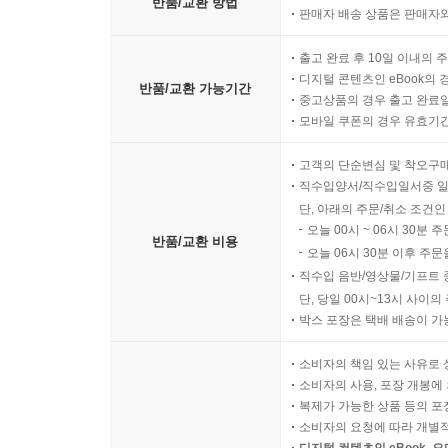
반품/교환 방법
판매자 배송 상품은 판매자와
출고 완료 후 10일 이내의 
디지털 콘텐츠인 eBook의 
반품/교환 가능기간
중고상품의 경우 출고 완료일
모바일 쿠폰의 경우 유효기간(
고객의 단순변심 및 착오구
직수입양서/직수입일서중 일
단, 아래의 주문/취소 조건인
오늘 00시 ~ 06시 30분 
반품/교환 비용
오늘 06시 30분 이후 주문
직수입 음반/영상물/기프트 
단, 당일 00시~13시 사이
박스 포장은 택배 배송이 가
소비자의 책임 있는 사유로 
소비자의 사용, 포장 개봉에 
복제가 가능한 상품 등의 포장을 
소비자의 요청에 따라 개별