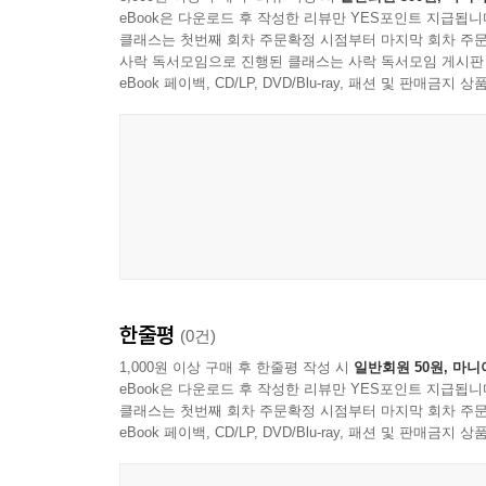
--- 「제2장 소유에서 공존으로」 중에서
eBook은 다운로드 후 작성한 리뷰만 YES포인트 지급됩니
권리 선언 등 세계 각국의 사례를 통해 자연이 실
클래스는 첫번째 회차 주문확정 시점부터 마지막 회차 주문
한 생태법인 논의는 이 책이 제시하는 가장 현실
사락 독서모임으로 진행된 클래스는 사락 독서모임 게시판
인류의 근대는 지구의 지층을 파헤치고 화석 연료를 연소
충돌을 최소화하면서도 실질적인 생태 보호를 가능
eBook 페이백, CD/LP, DVD/Blu-ray, 패션 및 판매금
과 생태계의 임계점은 더 이상 물리적 자본의 축
산업은 자원을 물리적으로 훼손하지 않으면서도 인
저자는 이러한 전환이 단지 환경 보호 차원에 머
다.
문제이며, 국가와 시장 중심의 질서를 넘어 인간과
(Buen Vivir)’ 철학과 탈성장(Degrowth
AI를 통한 생태 지능의 구현은 인간에게 새로운 ‘
사상적 배경으로 제시된다.
닌, 대화와 협상의 파트너로 인식해야 한다. 제주 
출’에서 ‘공존’으로 되돌릴 수 있는지를 보여 주는
AI와 문화콘텐츠가 만드는 새로운 생태 감각
한다.
한줄평
(0건)
제3부 「문화콘텐츠와 AI가 빚어내는 새로운 가치와
AI 기술은 단순한 계산 도구를 넘어, 문화콘텐츠 
미래의 생태 문명은 단순한 규제와 통제가 아니라
1,000원 이상 구매 후 한줄평 작성 시
일반회원 50원, 마니
기반으로 한 콘텐츠는 물리적 자원 소비 없이도 글로
eBook은 다운로드 후 작성한 리뷰만 YES포인트 지급됩니
대량 소비 없이도 높은 부가 가치를 창출할 수 있
창작자의 물리적 부담을 줄이는 동시에, 높은 창의
클래스는 첫번째 회차 주문확정 시점부터 마지막 회차 주문
콘텐츠와 디지털 서사는 인간과 자연, 공동체와 공
eBook 페이백, CD/LP, DVD/Blu-ray, 패션 및 판매금
--- 「제3장 문화콘텐츠와 AI가 빚어내는 새로운 가치와 
AI에 대한 논의 역시 흥미롭다. 저자는 AI를 단