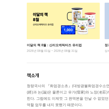
이달의 책 8월 : 산리오캐릭터즈 유리컵
정
2026년 08월 01일 ~ 2026년 08월 31일
상
책소개
청량국사의 『화엄경소초』(대방광불화엄경수소연의초)는
(經)과 논(論)은 물론이고 유가(儒家)와 노장(老
힌다. 그럼에도 이제껏 그 완역본을 만날 수 없었던
역할 엄두를 내지 못했기 때문이다.