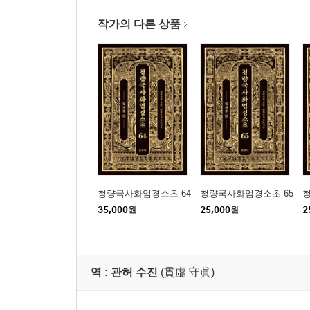
작가의 다른 상품
청량국사화엄경소초 64
청량국사화엄경소초 65
35,000
원
25,000
원
2
역 :
관허 수진
(貫虛 守眞)