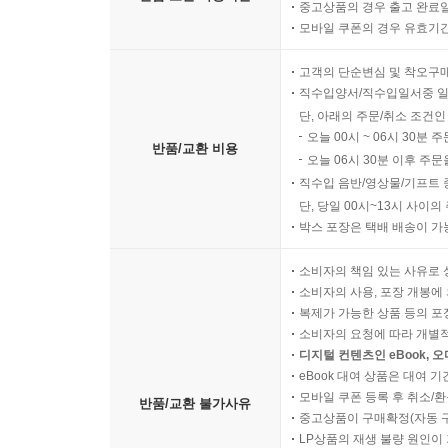
중고상품의 경우 출고 완료일
모바일 쿠폰의 경우 유효기간(
고객의 단순변심 및 착오구
직수입양서/직수입일서중 일
단, 아래의 주문/취소 조건인
오늘 00시 ~ 06시 30분 
반품/교환 비용
오늘 06시 30분 이후 주문
직수입 음반/영상물/기프트 
단, 당일 00시~13시 사이
박스 포장은 택배 배송이 가
소비자의 책임 있는 사유로 
소비자의 사용, 포장 개봉에 
복제가 가능한 상품 등의 포장을 
소비자의 요청에 따라 개별
디지털 컨텐츠인 eBook, 
eBook 대여 상품은 대여 기
모바일 쿠폰 등록 후 취소/환
반품/교환 불가사유
중고상품이 구매확정(자동 
LP상품의 재생 불량 원인이 기