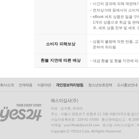
시간의 경과에 의해 재판매가
전자상거래 등에서의 소비자
eBook 세트 상품은 일괄 
1개의 상품으로 취급 및 판매
우, 세트 상품 전부 및 세트
상품의 불량에 의한 반품, 교
소비자 피해보상
준하여 처리됨
환불 지연에 따른 배상
대금 환불 및 환불 지연에 
회사소개
인재채용
이용약관
개인정보처리방침
청소년보호정책
도서홍보안내
대표 : 김석환, 최세라
주소 : 서울시 영등포구 은행로 11, 5층~6층(여의도동,일신
사업자등록번호 : 229-81-37000 통신판매업신고 : 제 200
이메일 : yes24help@yes24.com 호스팅 서비스사업자 :
Copyright ⓒ YES24 Corp. All Rights Reserved.