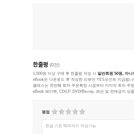
역주서의 출간은 그야말로 한국불교 교학의 일대 
본 역주서는 최초의 완역본인 만큼 역자의 의역을 
옮기고자 했으며, 따라서 현대적 어법에 다소 어색하
한편, 각 권마다 수백 개가 넘게 붙은 상세한 
역주자의 노력이 돋보이는 대목이다.
한국불교에서 화엄경이 가지는 역할과 위상은 새
한줄평
(0건)
출가자는 누구나 공부해야 했던 것이 그 한 예이다.
1,000원 이상 구매 후 한줄평 작성 시
일반회원 50원, 마니
eBook은 다운로드 후 작성한 리뷰만 YES포인트 지급됩니
이 역주서가 한국불교의 사상적, 교학적 뿌리이자 
클래스는 첫번째 회차 주문확정 시점부터 마지막 회차 주문
eBook 페이백, CD/LP, DVD/Blu-ray, 패션 및 판매금
평점
한글 기준 50자까지 작성가능