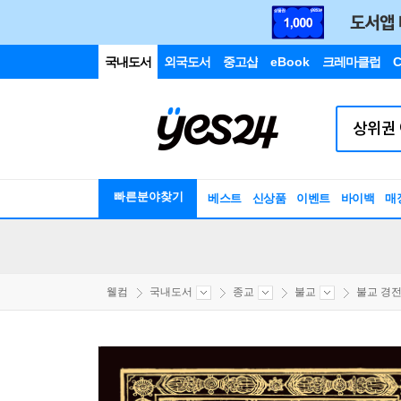
국내도서
외국도서
중고샵
eBook
크레마클럽
C
빠른분야찾기
베스트
신상품
이벤트
바이백
매
웰컴
국내도서
종교
불교
불교 경전