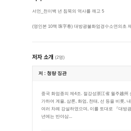
서언_천이백 년 침묵의 역사를 깨고 5
(영인본 10책 珠字卷) 대방광불화엄경수소연의초 
저자 소개
(2명)
저 :
청량 징관
중국 화엄종의 제4조. 절강성浙江省 월주越州 
가하여 계율, 삼론, 화엄, 천태, 선 등을 비롯
여러 차례 강설하였으며, 이를 토대로 『대방광
년에는 반야삼...