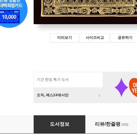
미리보기
사이즈비교
공유하기
기간 한정 특가 도서
오직, 예스24에서만
청량국사화엄경소초 69
도서정보
리뷰/한줄평
(0/0)