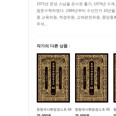
1971년 문성 스님을 은사로 출가, 1974년 수
참문수학하였다. 1984년부터 수선안거 10년을
종 교육위원, 역경위원, 교재편찬위원, 중앙종
주석...
작가의 다른 상품
청량국사화엄경소초 64
청량국사화엄경소초 65
35,000
원
25,000
원
2