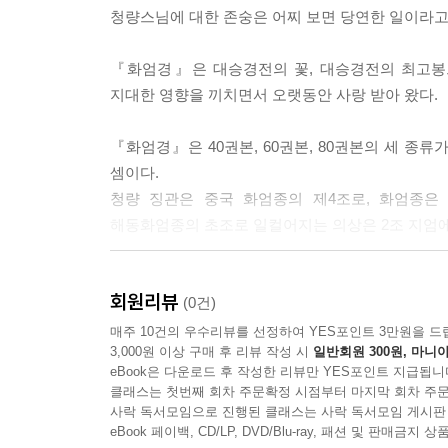
청량스님에 대한 존숭은 어찌 보면 당연한 일이라고 
『화엄경』은 대승경전의 꽃, 대승경전의 최고봉
지대한 영향을 끼치면서 오랫동안 사랑 받아 왔다.
『화엄경』은 40권본, 60권본, 80권본의 세 종
셈이다.
청량 징관은 중국 화엄종의 제4조로, 화엄종은 
해동화엄종의 초조로 일컬어지는 의상은 2조 지엄
청량은 11세에 출가하여 불교의 각종 교학은 물론이
회원리뷰
102세에 열반할 때까지 무려 60여 년을 화엄경 강
(0건)
(전문가)라고 할 수 있다. 그리고 그 결정판이 
매주 10건의 우수리뷰를 선정하여 YES포인트 3만원을 드
3,000원 이상 구매 후 리뷰 작성 시
일반회원 300원, 마니아
eBook은 다운로드 후 작성한 리뷰만 YES포인트 지급됩니
『화엄경소초』는 가히 동양철학의 대백과전서라고 해
클래스는 첫번째 회차 주문확정 시점부터 마지막 회차 주문
제자백가와 유가, 노장에 이르기까지 종횡으로 넘나
사락 독서모임으로 진행된 클래스는 사락 독서모임 게시판
이러한 중요성에도 불구하고 이제야 완역본이 나오
eBook 페이백, CD/LP, DVD/Blu-ray, 패션 및 판매금