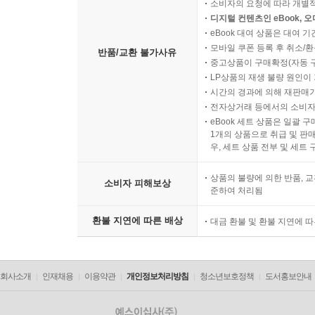
소비자의 요청에 따라 개별
디지털 컨텐츠인 eBook, 
eBook 대여 상품은 대여 기
모바일 쿠폰 등록 후 취소/환
반품/교환 불가사유
중고상품이 구매확정(자동 
LP상품의 재생 불량 원인이 기
시간의 경과에 의해 재판매가
전자상거래 등에서의 소비자
eBook 세트 상품은 일괄 
1개의 상품으로 취급 및 판매
우, 세트 상품 전부 및 세트
상품의 불량에 의한 반품, 교
소비자 피해보상
준하여 처리됨
환불 지연에 따른 배상
대금 환불 및 환불 지연에 
회사소개
인재채용
이용약관
개인정보처리방침
청소년보호정책
도서홍보안내