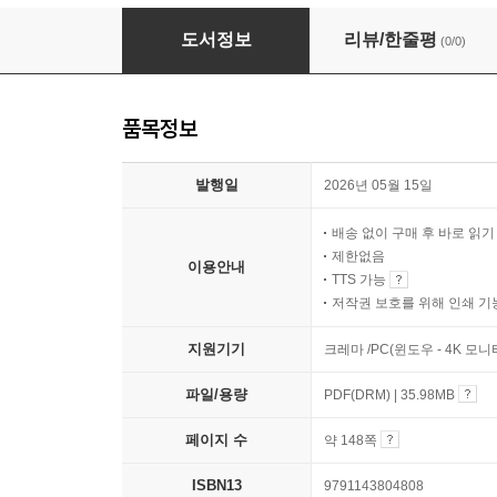
대자연의 4가지 선물
도서정보
리뷰/한줄평
(0/0)
품목정보
발행일
2026년 05월 15일
배송 없이 구매 후 바로 읽
제한없음
이용안내
TTS 가능
저작권 보호를 위해 인쇄 기
지원기기
크레마 /PC(윈도우 - 4K 모
파일/용량
PDF(DRM) | 35.98MB
페이지 수
약 148쪽
ISBN13
9791143804808