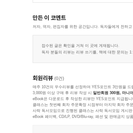
4. 질문의 힘 (화두)
만든 이 코멘트
제5부. [너머] 나를 사랑하는 가장 완벽한 방법
저자, 역자, 편집자를 위한 공간입니다. 독자들에게 전하고
1. 타인을 향한 빛 (홍익의 시작)
2. 아픔의 유산 (빛의 사명)
접수된 글은 확인을 거쳐 이 곳에 게재됩니다.
3. 공존의 감각 (연결된 우주)
독자 분들의 리뷰는 리뷰 쓰기를, 책에 대한 문의는 1:
4. 새로운 시작 (대자연의 손님)
회원리뷰
(0건)
매주 10건의 우수리뷰를 선정하여 YES포인트 3만원을 드
3,000원 이상 구매 후 리뷰 작성 시
일반회원 300원, 마니아
eBook은 다운로드 후 작성한 리뷰만 YES포인트 지급됩니
클래스는 첫번째 회차 주문확정 시점부터 마지막 회차 주문
사락 독서모임으로 진행된 클래스는 사락 독서모임 게시판
eBook 페이백, CD/LP, DVD/Blu-ray, 패션 및 판매금