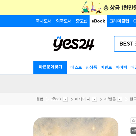
국내도서
외국도서
중고샵
eBook
크레마클럽
C
빠른분야찾기
베스트
신상품
이벤트
바이백
매
웰컴
eBook
에세이 시
시/평론
한국
소
eB