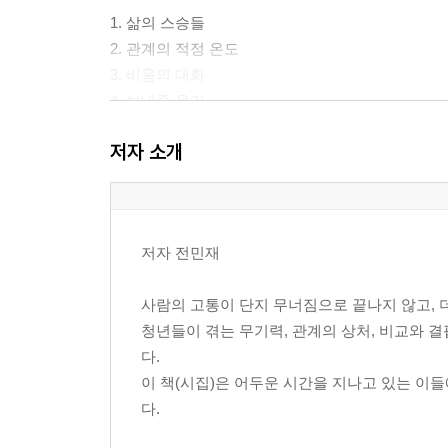
1. 삶의 스승들
2. 관계의 적정 온도
3. 비움의 대화
4. 보내줄 용기
저자 소개
제3부. [환경] 결핍은 당신을 채우기 위한 빈 잔입니
1. 가장 낮은 곳의 수업 (빈 주머니의 무게)
2. 준비된 풍요 (금수저와 흙수저)
저자 전민재
3. 첫 번째 관계의 매듭 (부모라는 환경)
4. 작은 쓰임의 가치 (오늘의 운용)
사람의 고통이 단지 무너짐으로 끝나지 않고, 
청년들이 겪는 무기력, 관계의 상처, 비교와 
제4부. [밀도] 내면이 단단해지는 침묵의 기술
다.
이 책(시집)은 어두운 시간을 지나고 있는 이
1. 마음의 흡수력 (아무것도 할 수 없을 때)
다.
2. 유연한 강함 (겸손이라는 통로)
3. 임계점의 고요 (70%의 기다림)