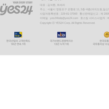
대표 : 김석환, 최세라
주소 : 서울시 영등포구 은행로 11, 5층~6층(여의도동,일신
사업자등록번호 : 229-81-37000 통신판매업신고 : 제 200
이메일 : yes24help@yes24.com 호스팅 서비스사업자 :
Copyright ⓒ YES24 Corp. All Rights Reserved.