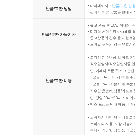
마이페이지 >
반품/교환 신청
반품/교환 방법
판매자 배송 상품은 판매자와
출고 완료 후 10일 이내의 
디지털 콘텐츠인 eBook의 
반품/교환 가능기간
중고상품의 경우 출고 완료일
모바일 쿠폰의 경우 유효기간(
고객의 단순변심 및 착오구
직수입양서/직수입일서중 일
단, 아래의 주문/취소 조건인
오늘 00시 ~ 06시 30분 
반품/교환 비용
오늘 06시 30분 이후 주문
직수입 음반/영상물/기프트 
단, 당일 00시~13시 사이
박스 포장은 택배 배송이 가
소비자의 책임 있는 사유로 
소비자의 사용, 포장 개봉에 
복제가 가능한 상품 등의 포장을 