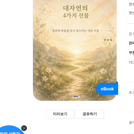
전
첫
정
판
쿠
Y
추
미리보기
공유하기
결