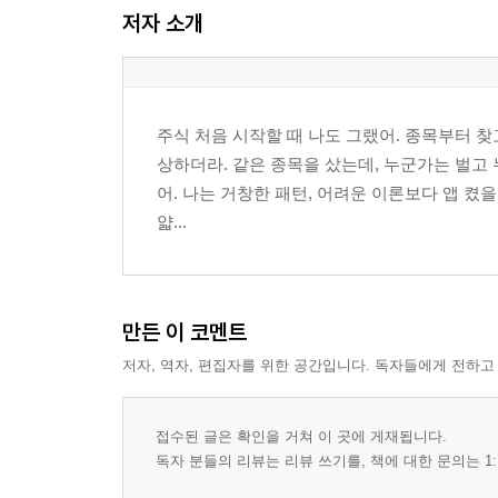
저자 소개
2-2. 호가창을 뚫고 내려가는 내 돈: 슬리피지 구
2-3. 슬리피지를 줄이는 3가지 실전 루틴: 시간·종
주식 처음 시작할 때 나도 그랬어. 종목부터 찾고
상하더라. 같은 종목을 샀는데, 누군가는 벌고 
3장. IOC/FOK: 유동성이 얇을 때 살아남는 법
어. 나는 거창한 패턴, 어려운 이론보다 앱 켰
얇...
3-1. “지금 되는 것만 체결해줘”: IOC 주문이 필요한
3-2. “전부 아니면 전부 취소”: FOK 주문으로 애
3-3. 언제 그냥 지정가, 언제 IOC/FOK인가: 초
만든 이 코멘트
저자, 역자, 편집자를 위한 공간입니다. 독자들에게 전하고
4장. 조건부·최유리·최우선: 직장인용 ‘반자동’ 주문
접수된 글은 확인을 거쳐 이 곳에 게재됩니다.
4-1. 출근 전에 걸어두는 주문: 조건부·최유리 지
독자 분들의 리뷰는 리뷰 쓰기를, 책에 대한 문의는 1:
4-2. 장중에 폰만 보는 투자자 vs 점심시간 5분으