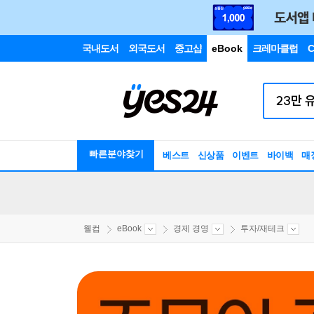
국내도서
외국도서
중고샵
eBook
크레마클럽
C
빠른분야찾기
베스트
신상품
이벤트
바이백
매
웰컴
eBook
경제 경영
투자/재테크