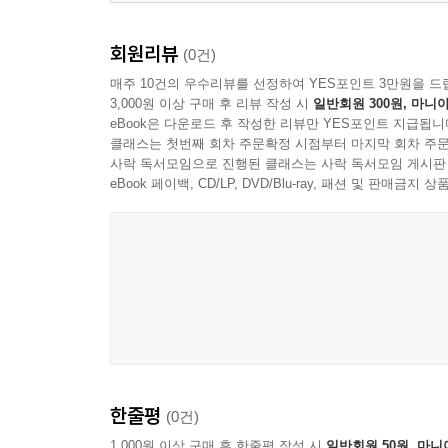
4-3. “손이 느려서 놓쳤다”를 없애는 호가 우선순위
회원리뷰
(0건)
매주 10건의 우수리뷰를 선정하여 YES포인트 3만원을 드
3,000원 이상 구매 후 리뷰 작성 시
일반회원 300원, 마니아
5장. 스탑 주문: 손절·돌파 매매의 숨은 지뢰
eBook은 다운로드 후 작성한 리뷰만 YES포인트 지급됩니
클래스는 첫번째 회차 주문확정 시점부터 마지막 회차 주문
사락 독서모임으로 진행된 클래스는 사락 독서모임 게시판
5-1. 스탑이 먹히는 구간: 손절이 깔끔하게 실행되
eBook 페이백, CD/LP, DVD/Blu-ray, 패션 및 판매금
5-2. 스탑이 미끄러지는 구간: 갭, 급등락, 호가 
5-3. “한 번에 안 잘리게”: 스탑 가격·수량·간격을 
6장. 초보 직장인을 위한 주문 전략 설계 워크북
6-1. 첫 1년, 종목보다 주문부터 정하라: 나에게 맞
6-2. 월급날마다 반복하는 매수 패턴: 분할·시간·
한줄평
(0건)
6-3. 내 주문 리포트 쓰기: 체결 내역으로 나만의
1,000원 이상 구매 후 한줄평 작성 시
일반회원 50원, 마니