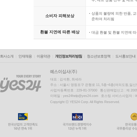
우, 세트 상품 전부 및 세트
상품의 불량에 의한 반품, 교
소비자 피해보상
준하여 처리됨
환불 지연에 따른 배상
대금 환불 및 환불 지연에 
회사소개
인재채용
이용약관
개인정보처리방침
청소년보호정책
도서홍보안내
대표 : 김석환, 최세라
주소 : 서울시 영등포구 은행로 11, 5층~6층(여의도동,일신
사업자등록번호 : 229-81-37000 통신판매업신고 : 제 200
이메일 : yes24help@yes24.com 호스팅 서비스사업자 :
Copyright ⓒ YES24 Corp. All Rights Reserved.