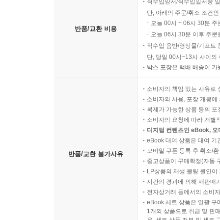
직수입양서/직수입일서중 일
단, 아래의 주문/취소 조건인
오늘 00시 ~ 06시 30분 
반품/교환 비용
오늘 06시 30분 이후 주문
직수입 음반/영상물/기프트 
단, 당일 00시~13시 사이
박스 포장은 택배 배송이 가
소비자의 책임 있는 사유로 
소비자의 사용, 포장 개봉에 
복제가 가능한 상품 등의 포장을 
소비자의 요청에 따라 개별
디지털 컨텐츠인 eBook, 
eBook 대여 상품은 대여 기
모바일 쿠폰 등록 후 취소/환
반품/교환 불가사유
중고상품이 구매확정(자동 
LP상품의 재생 불량 원인이 기
시간의 경과에 의해 재판매가
전자상거래 등에서의 소비자
eBook 세트 상품은 일괄 
1개의 상품으로 취급 및 판매