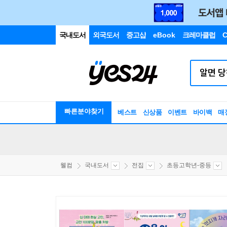
국내도서
외국도서
중고샵
eBook
크레마클럽
C
빠른분야찾기
베스트
신상품
이벤트
바이백
매
웰컴
국내도서
전집
초등고학년-중등