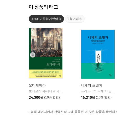
이 상품의 태그
#크레마클럽에있어요
#청년패스
오디세이아
니체의 초월자
호메로스 저/페테르 파울 루벤스 그림/박문재 역
현대지성
프리드리히 니체 저/김철 편역
|
24,300
원
(10% 할인)
15,210
원
(10% 할인)
검색 페이지에서 선택된 태그에 등록된 더 많은 상품을 확인해 