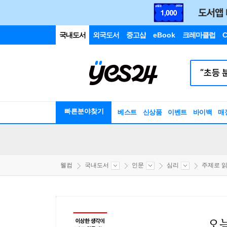
국내도서
외국도서
중고샵
eBook
크레마클럽
C
빠른분야찾기
베스트
신상품
이벤트
바이백
매
웰컴
국내도서
인문
심리
주제로 읽는