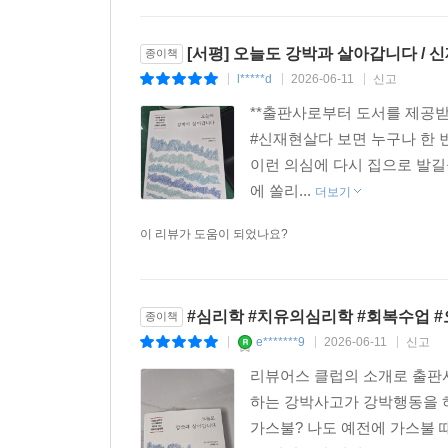
[서평] 오늘도 강박과 살아갑니다 / 
종이책
l*****d
2026-06-11
신고
|
|
|
**출판사로부터 도서를 제공
#신재현 살다 보면 누구나 한 번
이런 의심에 다시 집으로 발길
에 쏠리...
더보기
이 리뷰가 도움이 되었나요?
#심리학 #치유의심리학 #회복수업
종이책
e*******9
2026-06-11
신고
|
|
|
리뷰어스 클럽의 소개로 출
하는 강박사고가 강박행동을 하
가스불? 나도 예전에 가스불 