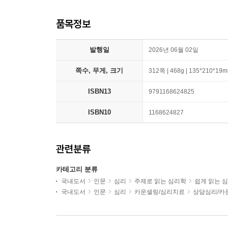
품목정보
발행일
2026년 06월 02일
쪽수, 무게, 크기
312쪽 | 468g | 135*210*19
ISBN13
9791168624825
ISBN10
1168624827
관련분류
카테고리 분류
국내도서
인문
심리
주제로 읽는 심리학
쉽게 읽는 
국내도서
인문
심리
카운셀링/심리치료
상담심리/카