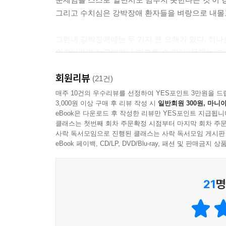
뇌는 스스로 경보를 끕니다. 모든 것이 평온해야만 
그리고 수치심은 강박장애 환자들을 벼랑으로 내몰고
--- 「7장. 일상 적용: 예고 없는 불안에 대처하기」
그런데 강박장애에는 두 가지 큰 오해가 있다. 하나는
문제는 자기 비난입니다. “난 쓰레기야!”라고 자신
인간이라면 누구에게나 떠오를 수 있다. 문제는 그
위협 시스템이 켜져 있는데, 자기 비난이 또다시 그
데서 시작된다. 또 다른 오해는 ‘이것은 나만 겪는
비난에 열중할 것이 아니라, 유일하게 브레이크 역할
회원리뷰
50명 중 1명에 해당된다. 여기다 진단 기준에는
(21건)
--- 「8장. 마음의 쿠션: 나를 다정하게 대하는 태
인해 통계에 반영되지 않은 인구까지 합하면, 강박은
매주 10건의 우수리뷰를 선정하여 YES포인트 3만원을 드
3,000원 이상 구매 후 리뷰 작성 시
일반회원 300원, 마니아
불확실성을 견디기 어려울수록 사람은 규칙을 더 엄격
eBook은 다운로드 후 작성한 리뷰만 YES포인트 지급됩니
“강박이 시키는 대로 살지 않아도 됩니다”
초 단위로 정확한 시간표가 아니라 ‘유연한 가능성
클래스는 첫번째 회차 주문확정 시점부터 마지막 회차 주문
내 안의 불청객을 깊이 이해하고 극복하도록 인도
사락 독서모임으로 진행된 클래스는 사락 독서모임 게시판
돌아오는 고무 같은 루틴이 불확실성을 견디는 힘을
가장 따뜻한 강박 치유심리서
eBook 페이백, CD/LP, DVD/Blu-ray, 패션 및 판매금
--- 「10장. 일상의 리듬: 루틴이 주는 안전감」 중
『오늘도 강박과 살아갑니다』는 이렇게 강박이라
회복의 과정은 언제나 직선 모양이 아닙니다. 사람들
21
명
정신건강의학과 전문의인 저자는 불안·강박·공황 
립니다. 한 번 나아지고, 다시 흔들리고, 또 조금
적용해오고 있다. 실제 강박장애 환자들을 진료실
이렇게 대답합니다. “아니요, 제자리로 돌아가는 게 
치료의 핵심을 모두가 이해할 수 있는 언어로 이 책
--- 「12장. 새로운 삶: 완치가 아닌 성숙으로」 중에서