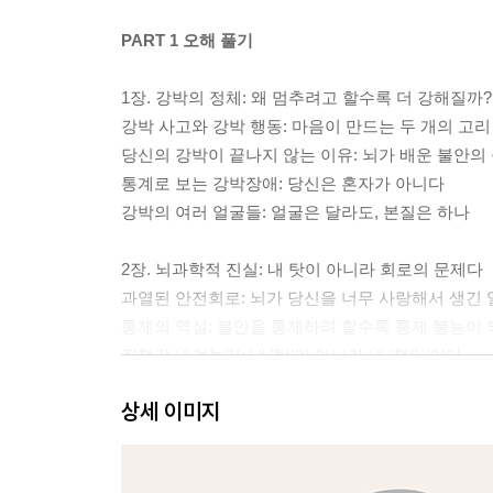
PART 1 오해 풀기
1장. 강박의 정체: 왜 멈추려고 할수록 더 강해질까?
강박 사고와 강박 행동: 마음이 만드는 두 개의 고리
당신의 강박이 끝나지 않는 이유: 뇌가 배운 불안의
통계로 보는 강박장애: 당신은 혼자가 아니다
강박의 여러 얼굴들: 얼굴은 달라도, 본질은 하나
2장. 뇌과학적 진실: 내 탓이 아니라 회로의 문제다
과열된 안전회로: 뇌가 당신을 너무 사랑해서 생긴 
통제의 역설: 불안을 통제하려 할수록 통제 불능이 
죄책감 내려놓기: 내 ‘탓’이 아니라 내 ‘책임’이다
상세 이미지
3장. 관점 바꾸기: 생각은 죄가 없다
생각의 정상성: 끔찍한 생각은 누구에게나 떠오른
완벽주의의 함정: 100점이 아니면 0점이라는 착각