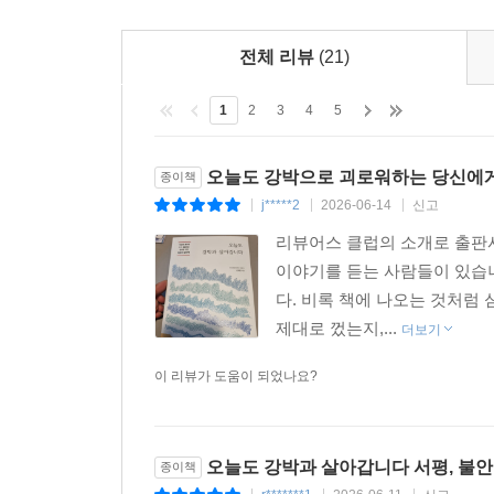
전체 리뷰
(21)
1
2
3
4
5
오늘도 강박으로 괴로워하는 당신에게
종이책
j*****2
2026-06-14
신고
|
|
|
리뷰어스 클럽의 소개로 출판
이야기를 듣는 사람들이 있습니
다. 비록 책에 나오는 것처럼
제대로 껐는지,...
더보기
이 리뷰가 도움이 되었나요?
오늘도 강박과 살아갑니다 서평, 불안
종이책