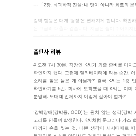
--- 「2장. 뇌과학적 진실: 내 탓이 아니라 회로의
강박 행동은 대개 ‘당장’은 편해지게 합니다. 확인
은 고금리 대출과 같습니다. 지금은 숨이 쉬어지지만
고 가기 때문입니다. 그래서 우리가 배운 ‘관찰’은 
를 전환하는 겁니다. 관찰은 불안과의 관계 자체를 
출판사 리뷰
--- 「5장. 탈융합: 생각과 나 사이에 틈 벌리기」 
# 오전 7시 30분, 직장인 K씨가 외출 준비를 
ERP 과정을 가장 잘 설명해주는 비유는 ‘차가운 
확인까지 했다. 그런데 엘리베이터에 타는 순간, 어
워!” 하고 비명을 지르며 뛰쳐나오고 싶습니다. 이
소리를 잘못 들은 게 아닐까?’ 결국 K씨는 1층
기억됩니다. 하지만 눈을 질끈 감고 물속에 몸을 푹
확인하기를 5번. 회사에 도착했을 때 K씨는 이미 
집니다. 물이 따뜻해진 것이 아닙니다. 당신의 피부
분명해. 도대체 언제까지 이렇게 살아야 할까?’
이와 같습니다.
--- 「6장. 행동 치료: 피하지 않아야 뇌가 바뀐다」
‘강박장애(강박증, OCD)’는 원치 않는 생각(강
고리를 만들며 발생한다. K씨처럼 문고리나 가스 
‘불안한 채로 밥을 먹고, 불안한 채로 보고서를 쓴다
때까지 손을 씻는 것, 나쁜 생각이 시시때때로 떠
일상을 지속하면 뇌는 깨닫게 됩니다. ‘아, 이 불안
문제임을 스스로 알면서도 멈추지 못한다는 것’이 