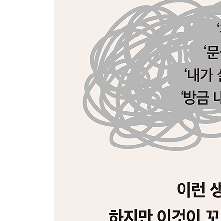
수용의 태도: 불안은 제거 대상이 아니라 수용 대상
PART 2 훈련하기
4장. 알아차림: 자동문에 브레이크 걸기
관찰자 연습: 생각에 휩쓸리는 나 VS 생각을 바라보
인지의 흐름을 바라보기: 자동문에서 수동문으로, 
감정·생각 기록 실습: 머릿속 불안을 종이 위에 ‘박
5장. 탈융합: 생각과 나 사이에 틈 벌리기
상상의 감옥에서 탈출하기: 생각의 파도에 휩쓸리
탈융합 3단계 실습: ‘생각’ 꼬리표 달기, 띄워 보내
줄 놓기: 통제가 아닌 관찰로 얻는 자유
6장. 행동 치료: 피하지 않아야 뇌가 바뀐다
ERP의 원리: 도망치지 않을 때 뇌는 새로 학습한다
ERP 연습 (1): 동굴 속 토끼와 15분의 법칙
ERP 연습 (2): 보이지 않는 생각 강박 다루기