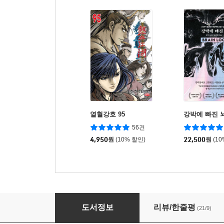
열혈강호 95
강박에 빠진 
56건
4,950
원
(10% 할인)
22,500
원
(1
오늘도 강박과 살아갑니다
도서정보
리뷰/한줄평
(21/9)