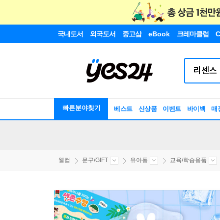
국내도서
외국도서
중고샵
eBook
크레마클럽
C
빠른분야찾기
베스트
신상품
이벤트
바이백
매
웰컴
문구/GIFT
유아동
교육/학습용품