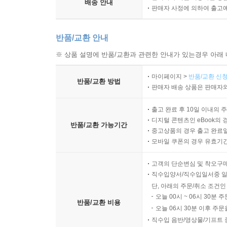
배송 안내
판매자 사정에 의하여 출고
반품/교환 안내
※ 상품 설명에 반품/교환과 관련한 안내가 있는경우 아래 
마이페이지 >
반품/교환 신청
반품/교환 방법
판매자 배송 상품은 판매자와
출고 완료 후 10일 이내의 
디지털 콘텐츠인 eBook의 
반품/교환 가능기간
중고상품의 경우 출고 완료일
모바일 쿠폰의 경우 유효기간(
고객의 단순변심 및 착오구
직수입양서/직수입일서중 일
단, 아래의 주문/취소 조건인
오늘 00시 ~ 06시 30분 
반품/교환 비용
오늘 06시 30분 이후 주문
직수입 음반/영상물/기프트 