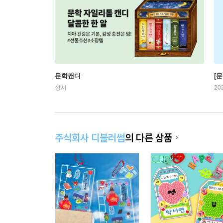
문학캔디
[문
상시
20
주식회사 디블러썸
의 다른 상품