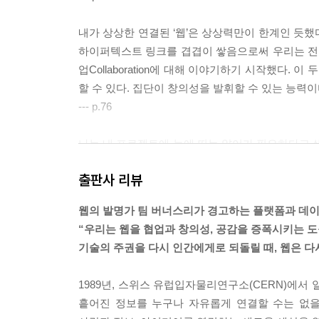
내가 상상한 연결된 ‘웹’은 상상력만이 한계인 듯했
하이퍼텍스트 링크를 겹겹이 쌓음으로써 우리는 전 세계의
업Collaboration에 대해 이야기하기 시작했다. 이 
할 수 있다. 집단이 창의성을 발휘할 수 있는 능력이
--- p.76
나는 내 프로젝트에 눈에 띄는 약어가 필요하다고 생각
국, 나는 내 시스템을 ‘월드와이드웹’이라고 부르기
출판사 리뷰
CERN의 많은 사람들이 이 이름에 불평했다. 아홉
발음하는 데 더 오래 걸리는 약어(줄임말)를 만든단
웹의 발명가 팀 버너스리가 경고하는 플랫폼과 데
‘WWW’로 시작하는 나의 고유 코드 모듈은 다른 사
“우리는 웹을 협업과 창의성, 공감을 증폭시키는 도
당 컴퓨터가 웹 서버를 운영 중일 가능성이 높다는 
기술의 주권을 다시 인간에게로 되돌릴 때, 웹은 다시
다가 이 이름은 전 세계적인 그래프로서의 웹을 의
하나의 거미줄(웹) 같은 네트워크를 나타내고 있었다
1989년, 스위스 유럽입자물리연구소(CERN)에서
--- p.79
흩어진 정보를 누구나 자유롭게 연결할 수는 없을