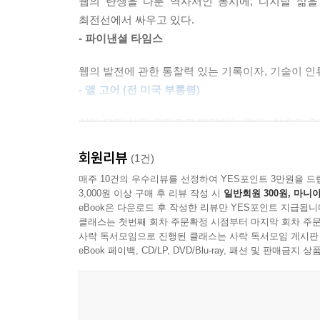
웹의 탄생을 다룬 역사서인 동시에, 디지털 삶을
AI 시대의 유일한 대안,‘데이터 주권’
최전선에서 싸우고 있다.
기술은 만병통치약이 아니다. 웹의 존재 자체만으로
- 파이낸셜 타임스
수 있다. 서구는 ‘세상이 어떠해야 한다’는 식으로
오늘날 가장 가치 있는 자산은 석유도, 금도 아니다.
순탄치 않았음을 지적하고 싶다. 수세기가 걸렸으며,
웹의 발전에 관한 통찰력 있는 기록이자, 기술이 인
움직이는 연료가 된다. 하지만 정작 그 데이터의 주
적이지 않다. 하지만 내 생각에는 대체로 올바른 
- 앨 고어 (전 미국 부통령)
2022년 팀 버너스리는 ‘데이터 주권 증진’의 공
점에 여전히 낙관적이다. 하지만 그것은 우리가 웹을
‘개인의 통제권’에 있다고 역설했다. 개인 데이
--- p.257
AI가 우리 삶을 극적으로 재편하는 지금, 기술은
역량을 강화할 수 있도록 뒷받침해야 한다. 건강
상기시킨다.
행사하게 된다.
여전히 우려되는 점이 남아 있었다. 사용자 데이터를 
회원리뷰
(1건)
- 루스 포랏 (구글·알파벳 CFO)
는 서버가 브라우저의 이력에 저장하는 작은 데이터 조
매주 10건의 우수리뷰를 선정하여 YES포인트 3만원을 드
이 책에서 팀 버너스리는 오늘날의 웹을 진단하는
문할 때마다 비밀번호를 다시 입력해야 한다. 진정
3,000원 이상 구매 후 리뷰 작성 시
일반회원 300원, 마니아
바로 솔리드(Solid)다. 개인이 자신의 데이터
eBook은 다운로드 후 작성한 리뷰만 YES포인트 지급됩니
였다. 더 나쁜 점은 ‘서드파티’라는 이름이 암시하듯
방식이다. 데이터가 기업의 자산이 아니라, 개인의 
클래스는 첫번째 회차 주문확정 시점부터 마지막 회차 주문
com을 방문한 후에는 doubleclick.net의 쿠키를 
사락 독서모임으로 진행된 클래스는 사락 독서모임 게시판
--- p.271
eBook 페이백, CD/LP, DVD/Blu-ray, 패션 및 판매금
이 비전은 이미 현실이 되고 있다. 호주의 한 대학은
는 개인 건강 데이터를 안전하게 저장할 수 있는
이러한 불행한 증상을 초래하는 공통된 설계상의 문제는 
지갑으로 자동 전송하는 기술까지 구현하며, 1980
된 총체적인 환경 또는 영역]를 분석하는 웹 과학자
원칙은 동일하지만, 현재의 웹은 과거보다 훨씬 