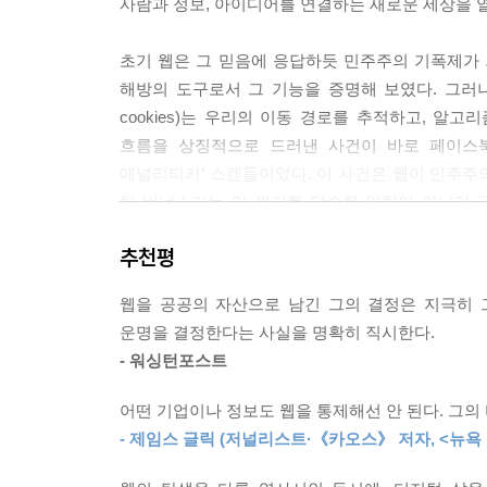
사람과 정보, 아이디어를 연결하는 새로운 세상을 열
과연 민주주의와 기술은 얼마나 얽혀 있는 걸까? 
히 신기술을 출시하고 세상이 나아지길 바라는 것
초기 웹은 그 믿음에 응답하듯 민주주의 기폭제가 되
적으로 인권을 위해 싸워야 했다. 웹은 사람들에게
해방의 도구로서 그 기능을 증명해 보였다. 그러나 
췄다. 하지만 잘못 사용되면 감시와 통제의 도구로 
cookies)는 우리의 이동 경로를 추적하고, 알
--- p.205
흐름을 상징적으로 드러낸 사건이 바로 페이스북
애널리티카’ 스캔들이었다. 이 사건은 웹이 민주주
우리가 누리는 자유롭고 개방된 통신 패러다임은 마법
팀 버너스리는 이 위기를 단순한 일탈이 아니라 
신 산업 규제를 완화해야 했다. 웹 호스트가 공격
구조를 근본적으로 바꿔야 했다.
위해 싸워야 했다. 무선 통신을 위한 무선 주파수 
추천평
는 망 중립성 원칙을 지키는 일은, 이런 오랜 정치
오늘날 생성형 AI가 방대한 데이터를 학습하며 영
--- p.249
웹을 공공의 자산으로 남긴 그의 결정은 지극히 
경고한다. 자유와 협업의 공간은 이제 감시와 독
운명을 결정한다는 사실을 명확히 직시한다.
존재하는가?
소셜 미디어가 잘한 점은 그 정보를 쉽게 분석할 
- 워싱턴포스트
지 않는 독점 기업으로 성장해 버렸다. 동영상은 
팀 버너스리는 단호하게 말한다. 웹은 저절로 민주
점적 지위를 차지했다. 이 디지털 플랫폼들은 웹의
어떤 기업이나 정보도 웹을 통제해선 안 된다. 그의
평했듯, 이 책은 “웹의 탄생을 다룬 역사서인 동시에
하기 시작했다.
- 제임스 글릭 (저널리스트·《카오스》 저자, <뉴욕 
지금, 웹의 발명가가 직접 던지는 이 질문은 우리 
--- p.254