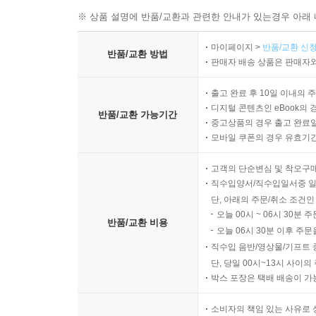
※ 상품 설명에 반품/교환과 관련한 안내가 있는경우 아래 
마이페이지 >
반품/교환 신청
반품/교환 방법
판매자 배송 상품은 판매자와
출고 완료 후 10일 이내의 
디지털 콘텐츠인 eBook의 
반품/교환 가능기간
중고상품의 경우 출고 완료일
모바일 쿠폰의 경우 유효기간(
고객의 단순변심 및 착오구
직수입양서/직수입일서중 일
단, 아래의 주문/취소 조건인
오늘 00시 ~ 06시 30분 
반품/교환 비용
오늘 06시 30분 이후 주문
직수입 음반/영상물/기프트 
단, 당일 00시~13시 사이
박스 포장은 택배 배송이 가
소비자의 책임 있는 사유로 