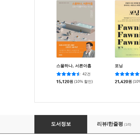
스물하나, 서른아홉
포닝
42건
15,120
원
(10% 할인)
21,420
원
(10
팀 버너스리, 이것은 모두를 위한 것입니다
도서정보
리뷰/한줄평
(1/0)