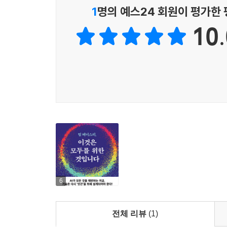
들은 사용자를 플랫폼에 중독시키기 위해 기계학습 
1
명의 예스24 회원이 평가한
인공지능을 선한 목적으로 활용할 것이다. 전 영국
--- p.313
있어야 할 곳인 시민의 손으로 되돌리려 한다.
10.
이 모든 데이터를 한곳에 모을 수 있다면, 우리는 
AI가 우리를 대신해 판단하는 시대일수록, 그 기
수 있을 것이다. 심박수 기록을 의료 기록과 연결하
디지털 시대 자유 시민의 기본권이다.
말이다. 삶을 개선하고 디지털 발자국에 대한 통제권
잠재력은, 새로운 기술의 물결이 다가옴에 따라 더욱
주목 경제에서 의도 경제로
--- pp.357-358
클릭의 노예에서 디지털 시민으로
나는 늘, 대형 기술 기업이 아닌 나를 위해 일하는
왜 우리는 스마트폰을 잠깐 확인하려다 한 시간을
선에 둬야 한다는 확고한 사회적 통념이 이미 우리 곁
단순하다. 오늘날 인터넷은 우리의 ‘의도’가 아니라 
기밀 보장 권한, 그리고 높은 직업적 기준을 통해 
하다면 유사한 규제를 도입할 수 있지 않을까?_192쪽
2006년 닥 시얼스(Doc Searls)는 클릭이 이익과 직결
--- p.361
economy)’를 주창했다. 주목 경제가 지배하는
6
고객이 아닌 ‘상품’으로 전락한다. 그 끝에 남는 것
‘의도 경제intention economy’라는 개념은 2
맴돌고 있었다. 이 용어는 2006년 닥 시얼스Doc 
전체 리뷰
(1)
웹의 역사를 돌이켜보면, 문서를 다루는 HTML과
혁명적 영향을 정확히 예측해 초기에 널리 읽혔던 문서인 ‘