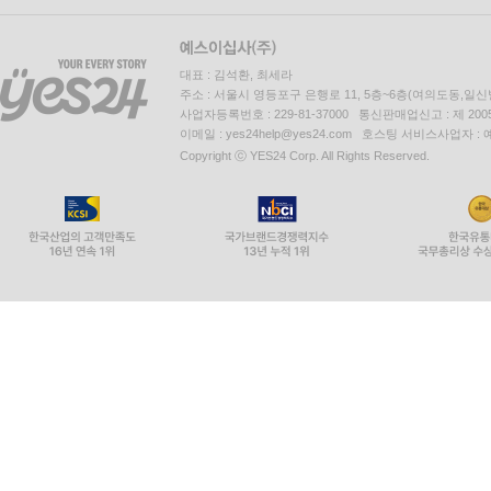
대표 : 김석환, 최세라
주소 : 서울시 영등포구 은행로 11, 5층~6층(여의도동,일신
사업자등록번호 : 229-81-37000 통신판매업신고 : 제 200
이메일 : yes24help@yes24.com 호스팅 서비스사업자 :
Copyright ⓒ YES24 Corp. All Rights Reserved.