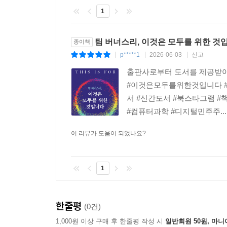
정립된 적이 없다. 이 공백을 틈타 거대 소셜 
라, 선언문은 95개 조항으로 구성되었다.) 나와 마
1
클릭이 곧 수익이 되는 구조 속에서 기업들이 조작
ention가 아니라, 터무니없는 헤드라인이나 재미있는
결되는, 소셜 미디어가 주도하는 세상이다. 닥은 ‘주목 경
팀 버너스리, 이것은 모두를 위한 것입
종이책
팀 버너스리는 이를 해결할 대안으로 ‘의도 경제
도 경제에서는 구매자가 시장에 자신이 구매하고자 
p*****1
2026-06-03
신고
|
|
|
알고리즘이 우리의 욕망을 조종하는 것이 아니라,
--- p.388
일을 실효성 있게 해주는 세상을 상상해 보라.
출판사로부터 도서를 제공받아
#이것은모두를위한것입니다 #
한 가지 우리에게 유리한 환경도 있다. 예전에는 사
데이터 주권은 이러한 전환을 가능하게 하는 핵심
서 #신간도서 #북스타그램 #
시간이 지나면서, 나는 사람들이 이미 이해하고 
경제에서 의도 경제로 넘어가는 길을 연다. 이 기술
#컴퓨터과학 #디지털민주주..
고 ‘데이터 지갑’으로 전환해야 한다는 점을 최근 
다. 은행과 정부를 참여시키고자 한다면, 반드시 지
이 리뷰가 도움이 되었나요?
첫째, 알고리즘 조작으로부터 사용자를 해방시킨
새로운 기능들을 개방한다. 셋째, 궁극적으로 웹 
--- p.404
전환한다.
1
데이터가 기업의 자산이 아닌 개인의 권리가 될 때,
시민으로 거듭나는 길이다. 동시에 오랜 시간 무너
한줄평
(0건)
1,000원 이상 구매 후 한줄평 작성 시
일반회원 50원, 마니