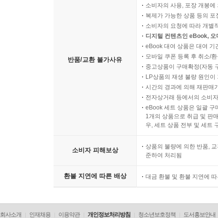
소비자의 사용, 포장 개봉에 
복제가 가능한 상품 등의 포장을 
소비자의 요청에 따라 개별
디지털 컨텐츠인 eBook, 
eBook 대여 상품은 대여 기
모바일 쿠폰 등록 후 취소/환
반품/교환 불가사유
중고상품이 구매확정(자동 
LP상품의 재생 불량 원인이 기
시간의 경과에 의해 재판매가
전자상거래 등에서의 소비자
eBook 세트 상품은 일괄 
1개의 상품으로 취급 및 판매
우, 세트 상품 전부 및 세트
상품의 불량에 의한 반품, 교
소비자 피해보상
준하여 처리됨
환불 지연에 따른 배상
대금 환불 및 환불 지연에 
회사소개
인재채용
이용약관
개인정보처리방침
청소년보호정책
도서홍보안내