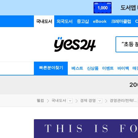
국내도서
외국도서
중고샵
eBook
크레마클럽
C
빠른분야찾기
베스트
신상품
이벤트
바이백
매
20
웰컴
국내도서
경제 경영
경영관리/전략/...