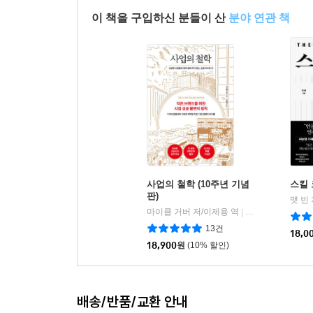
우리는 웹을 고칠 수 있다. 아직 늦지 않았다.
이 책을 구입하신 분들이 산
분야 연관 책
사업의 철학 (10주년 기념
스킬
판)
맷 빈
마이클 거버 저/이제용 역
라이팅하우스
|
13건
18,0
18,900
원
(10% 할인)
배송/반품/교환 안내