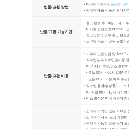
마이페이지 >
반품/교환 신청
반품/교환 방법
판매자 배송 상품은 판매자와
출고 완료 후 10일 이내의 
디지털 콘텐츠인 eBook의 
반품/교환 가능기간
중고상품의 경우 출고 완료일
모바일 쿠폰의 경우 유효기간(
고객의 단순변심 및 착오구
직수입양서/직수입일서중 일
단, 아래의 주문/취소 조건인
오늘 00시 ~ 06시 30분 
반품/교환 비용
오늘 06시 30분 이후 주문
직수입 음반/영상물/기프트 
단, 당일 00시~13시 사이
박스 포장은 택배 배송이 가
소비자의 책임 있는 사유로 
소비자의 사용, 포장 개봉에 
복제가 가능한 상품 등의 포장을 