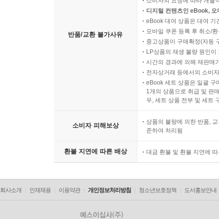
소비자의 요청에 따라 개별
디지털 컨텐츠인 eBook, 
eBook 대여 상품은 대여 기
모바일 쿠폰 등록 후 취소/환
반품/교환 불가사유
중고상품이 구매확정(자동 
LP상품의 재생 불량 원인이 기
시간의 경과에 의해 재판매가
전자상거래 등에서의 소비자
eBook 세트 상품은 일괄 
1개의 상품으로 취급 및 판매
우, 세트 상품 전부 및 세트
상품의 불량에 의한 반품, 교
소비자 피해보상
준하여 처리됨
환불 지연에 따른 배상
대금 환불 및 환불 지연에 
회사소개
인재채용
이용약관
개인정보처리방침
청소년보호정책
도서홍보안내