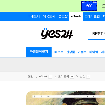
국내도서
외국도서
중고샵
eBook
크레마클럽
C
빠른분야찾기
베스트
신상품
이벤트
바이백
매
웰컴
eBook
오디오북
소설