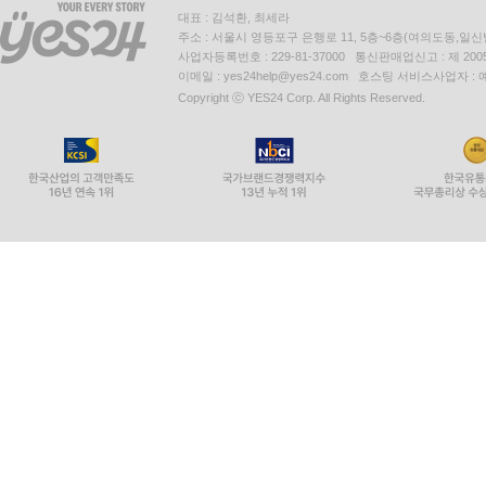
대표 : 김석환, 최세라
주소 : 서울시 영등포구 은행로 11, 5층~6층(여의도동,일신
사업자등록번호 : 229-81-37000 통신판매업신고 : 제 200
이메일 : yes24help@yes24.com 호스팅 서비스사업자 :
Copyright ⓒ YES24 Corp. All Rights Reserved.