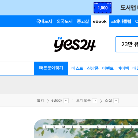
국내도서
외국도서
중고샵
eBook
크레마클럽
C
빠른분야찾기
베스트
신상품
이벤트
바이백
매
웰컴
eBook
오디오북
소설