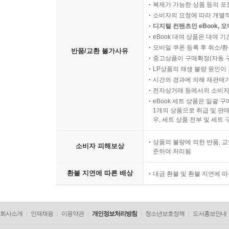
복제가 가능한 상품 등의 포장을 
소비자의 요청에 따라 개별
디지털 컨텐츠인 eBook, 
eBook 대여 상품은 대여 기
모바일 쿠폰 등록 후 취소/환
반품/교환 불가사유
중고상품이 구매확정(자동 
LP상품의 재생 불량 원인이 기
시간의 경과에 의해 재판매가
전자상거래 등에서의 소비자
eBook 세트 상품은 일괄 
1개의 상품으로 취급 및 판매
우, 세트 상품 전부 및 세트
상품의 불량에 의한 반품, 교
소비자 피해보상
준하여 처리됨
환불 지연에 따른 배상
대금 환불 및 환불 지연에 
회사소개
인재채용
이용약관
개인정보처리방침
청소년보호정책
도서홍보안내