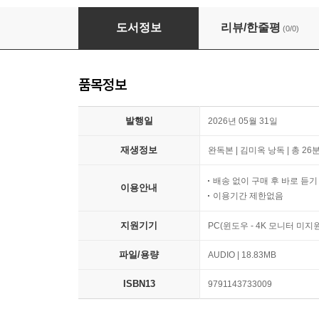
30분 빨강 머리 앤
도서정보
리뷰/한줄평
(0/0)
품목정보
발행일
2026년 05월 31일
재생정보
완독본 | 김미옥 낭독 | 총 26분
배송 없이 구매 후 바로 듣
이용안내
이용기간 제한없음
지원기기
PC(윈도우 - 4K 모니터 미
파일/용량
AUDIO | 18.83MB
ISBN13
9791143733009