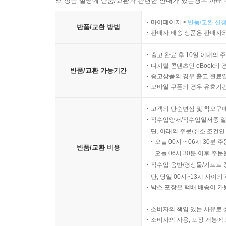
※ 상품 설명에 반품/교환과 관련한 안내가 있는경우 아래 
마이페이지 >
반품/교환 신청
반품/교환 방법
판매자 배송 상품은 판매자와
출고 완료 후 10일 이내의 
디지털 콘텐츠인 eBook의 
반품/교환 가능기간
중고상품의 경우 출고 완료일
모바일 쿠폰의 경우 유효기간(
고객의 단순변심 및 착오구
직수입양서/직수입일서중 일
단, 아래의 주문/취소 조건인
오늘 00시 ~ 06시 30분 
반품/교환 비용
오늘 06시 30분 이후 주문
직수입 음반/영상물/기프트 
단, 당일 00시~13시 사이
박스 포장은 택배 배송이 가
소비자의 책임 있는 사유로 
소비자의 사용, 포장 개봉에 