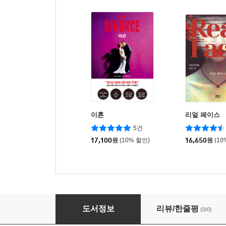
이혼
리얼 페이스
5건
17,100
원
(10% 할인)
16,650
원
(10
라스트 와이프
도서정보
리뷰/한줄평
(0/0)