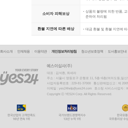
상품의 불량에 의한 반품, 교
소비자 피해보상
준하여 처리됨
환불 지연에 따른 배상
대금 환불 및 환불 지연에 
회사소개
인재채용
이용약관
개인정보처리방침
청소년보호정책
도서홍보안내
대표 : 김석환, 최세라
주소 : 서울시 영등포구 은행로 11, 5층~6층(여의도동,일신
사업자등록번호 : 229-81-37000 통신판매업신고 : 제 200
이메일 : yes24help@yes24.com 호스팅 서비스사업자 :
Copyright ⓒ YES24 Corp. All Rights Reserved.