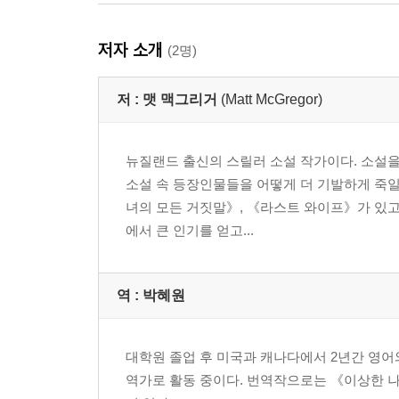
저자 소개
(2명)
저 :
맷 맥그리거
(Matt McGregor)
뉴질랜드 출신의 스릴러 소설 작가이다. 소설을
소설 속 등장인물들을 어떻게 더 기발하게 죽일
녀의 모든 거짓말》, 《라스트 와이프》가 있고
에서 큰 인기를 얻고...
역 :
박혜원
대학원 졸업 후 미국과 캐나다에서 2년간 영어
역가로 활동 중이다. 번역작으로는 《이상한 나라