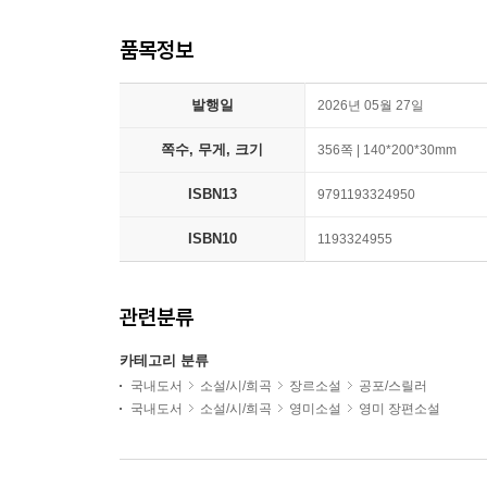
품목정보
발행일
2026년 05월 27일
쪽수, 무게, 크기
356쪽 | 140*200*30mm
ISBN13
9791193324950
ISBN10
1193324955
관련분류
카테고리 분류
국내도서
소설/시/희곡
장르소설
공포/스릴러
국내도서
소설/시/희곡
영미소설
영미 장편소설