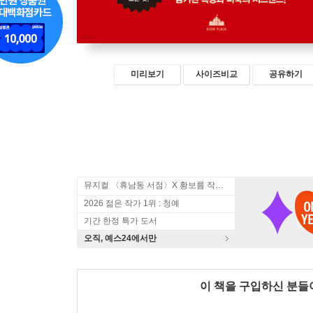
미리보기
사이즈비교
공유하기
뮤지컬 〈휴남동 서점〉X 황보름 작가 북토크
2026 젊은 작가 1위 : 청예
기간 한정 특가 도서
오직, 예스24에서만
이 책을 구입하신 분