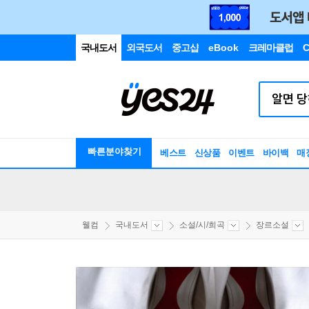
국내도서
외국도서
중고샵
eBook
크레마클럽
C
빠른분야찾기
베스트
신상품
이벤트
바이백
매
웰컴
국내도서
소설/시/희곡
장르소설