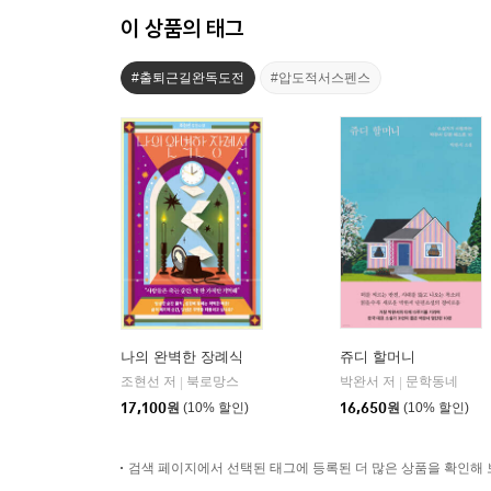
이 상품의 태그
#출퇴근길완독도전
#압도적서스펜스
나의 완벽한 장례식
쥬디 할머니
조현선 저
북로망스
박완서 저
문학동네
|
|
17,100
원
(10% 할인)
16,650
원
(10% 할인)
검색 페이지에서 선택된 태그에 등록된 더 많은 상품을 확인해 