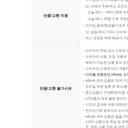
단, 아래의 주문/취소 조건인
오늘 00시 ~ 06시 30분 
반품/교환 비용
오늘 06시 30분 이후 주문
직수입 음반/영상물/기프트 
단, 당일 00시~13시 사이
박스 포장은 택배 배송이 가
소비자의 책임 있는 사유로 
소비자의 사용, 포장 개봉에 
복제가 가능한 상품 등의 포장을 
소비자의 요청에 따라 개별
디지털 컨텐츠인 eBook, 
eBook 대여 상품은 대여 기
모바일 쿠폰 등록 후 취소/환
반품/교환 불가사유
중고상품이 구매확정(자동 
LP상품의 재생 불량 원인이 기
시간의 경과에 의해 재판매가
전자상거래 등에서의 소비자
eBook 세트 상품은 일괄 
1개의 상품으로 취급 및 판매
우, 세트 상품 전부 및 세트