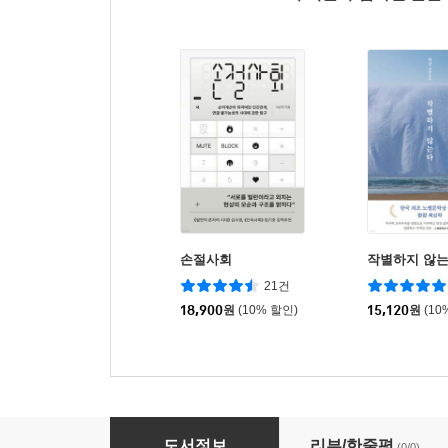
손절사회
작별하지 않
21건
18,900
원
(10% 할인)
15,120
원
(10
우리가 지금까지 나눈 대화를 분석해줘
도서정보
리뷰/한줄평
(0/0)