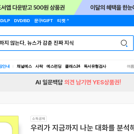
D/LP
DVD/BD
문구
/GIFT
티켓
장안내
채널예스
사락
예스펀딩
클래스24
독서유형검사
여
RBTI Lab
독서유형검사
AI 일문백답
의견 남기면 YES상품권!
소득공제
우리가 지금까지 나눈 대화를 분석