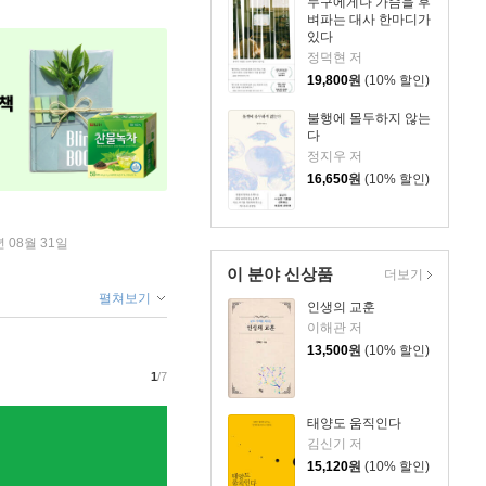
누구에게나 가슴을 후
벼파는 대사 한마디가
있다
정덕현 저
19,800
원
(10% 할인)
불행에 몰두하지 않는
다
정지우 저
16,650
원
(10% 할인)
년 08월 31일
이 분야 신상품
더보기
펼쳐보기
인생의 교훈
이해관 저
13,500
원
(10% 할인)
1
/7
태양도 움직인다
김신기 저
15,120
원
(10% 할인)