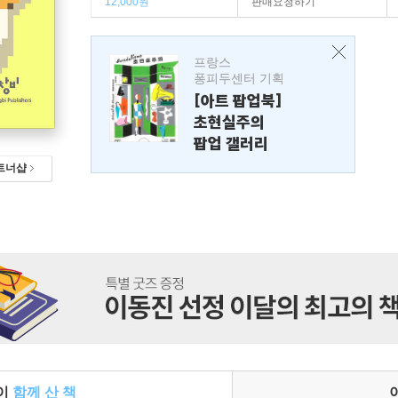
12,000원
판매요청하기
프랑스
퐁피두센터 기획
[아트 팝업북]
초현실주의
팝업 갤러리
트너샵
들이
함께 산 책