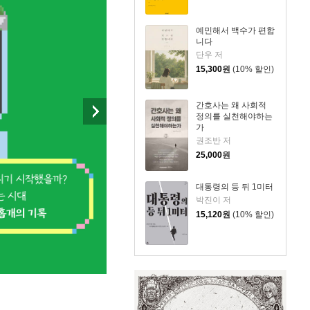
예민해서 백수가 편합
니다
단우 저
15,300
원
(10% 할인)
간호사는 왜 사회적
정의를 실천해야하는
가
권조반 저
25,000
원
대통령의 등 뒤 1미터
박진이 저
15,120
원
(10% 할인)