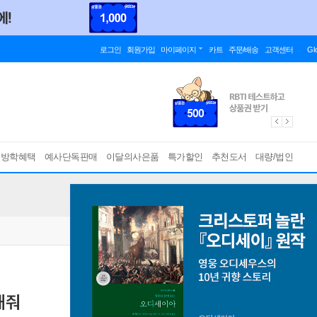
로그인
회원가입
마이페이지
카트
주문/배송
고객센터
Gl
름방학혜택
예사단독판매
이달의사은품
특가할인
추천도서
대량/법인
해줘