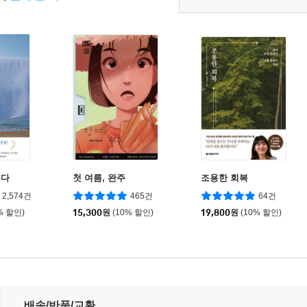
는다
첫 여름, 완주
조용한 회복
2,574건
465건
64건
% 할인)
15,300
원
(10% 할인)
19,800
원
(10% 할인)
배송/반품/교환