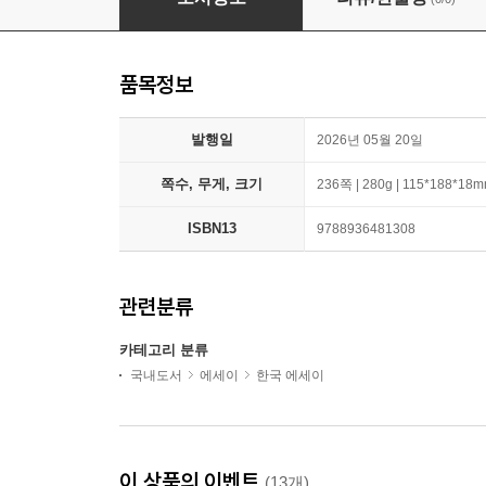
품목정보
발행일
2026년 05월 20일
쪽수, 무게, 크기
236쪽 | 280g | 115*188*18
ISBN13
9788936481308
관련분류
카테고리 분류
국내도서
에세이
한국 에세이
이 상품의 이벤트
(13개)