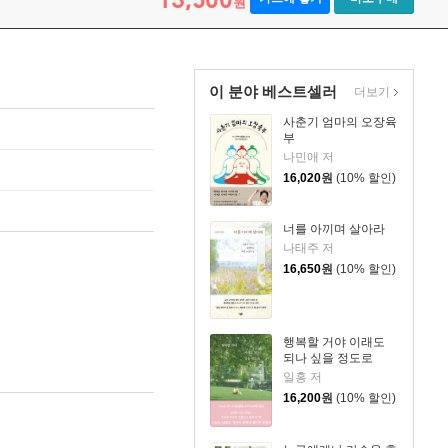
원
이 분야 베스트셀러
더보기
사춘기 엄마의 오장육
부
나민애 저
16,020
원
(10% 할인)
너를 아끼며 살아라
나태주 저
16,650
원
(10% 할인)
행복할 거야 이래도
되나 싶을 정도로
일홍 저
16,200
원
(10% 할인)