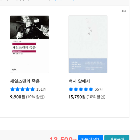
1
/4
세일즈맨의 죽음
백지 앞에서
151건
65건
9,900
원
(10% 할인)
15,750
원
(10% 할인)
13,500
카트에 넣기
바로구매