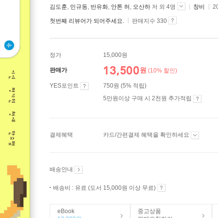
김도훈
,
민규동
,
반유화
,
안톤 허
,
오산하
저 외 4명
창비
2
첫번째 리뷰어가 되어주세요.
판매지수 330
정가
15,000원
13,500
원
판매가
(10% 할인)
YES포인트
750원 (5% 적립)
5만원이상 구매 시 2천원 추가적립
결제혜택
카드/간편결제 혜택을 확인하세요
배송안내
배송비 : 유료 (도서 15,000원 이상 무료)
eBook
중고상품