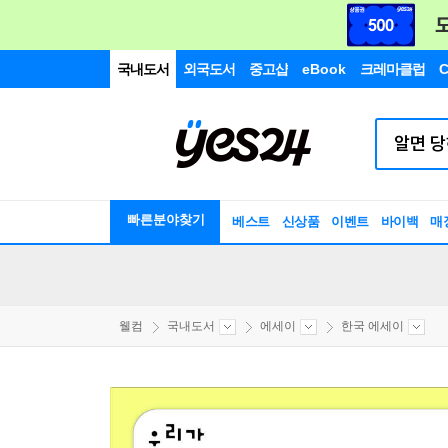
국내도서
외국도서
중고샵
eBook
크레마클럽
C
빠른분야찾기
베스트
신상품
이벤트
바이백
매
웰컴
국내도서
에세이
한국 에세이