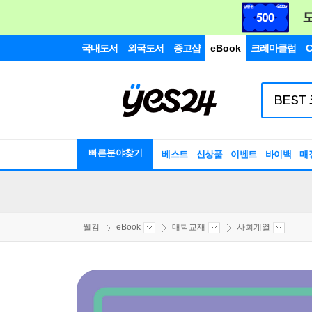
국내도서
외국도서
중고샵
eBook
크레마클럽
C
빠른분야찾기
베스트
신상품
이벤트
바이백
매
웰컴
eBook
대학교재
사회계열