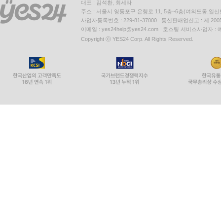
대표 : 김석환, 최세라
주소 : 서울시 영등포구 은행로 11, 5층~6층(여의도동,일신
사업자등록번호 : 229-81-37000 통신판매업신고 : 제 200
이메일 : yes24help@yes24.com 호스팅 서비스사업자 :
Copyright ⓒ YES24 Corp. All Rights Reserved.