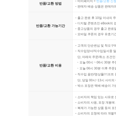
마이페이지 >
반품/교환 신청
반품/교환 방법
판매자 배송 상품은 판매자와
출고 완료 후 10일 이내의 
디지털 콘텐츠인 eBook의 
반품/교환 가능기간
중고상품의 경우 출고 완료일
모바일 쿠폰의 경우 유효기간(
고객의 단순변심 및 착오구
직수입양서/직수입일서중 일
단, 아래의 주문/취소 조건인
오늘 00시 ~ 06시 30분 
반품/교환 비용
오늘 06시 30분 이후 주문
직수입 음반/영상물/기프트 
단, 당일 00시~13시 사이
박스 포장은 택배 배송이 가
소비자의 책임 있는 사유로 
소비자의 사용, 포장 개봉에 
복제가 가능한 상품 등의 포장을 
소비자의 요청에 따라 개별