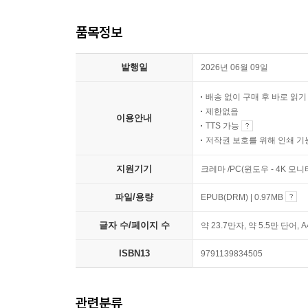
품목정보
발행일
2026년 06월 09일
배송 없이 구매 후 바로 읽
제한없음
이용안내
TTS 가능
저작권 보호를 위해 인쇄 기
지원기기
크레마 /PC(윈도우 - 4K 모
파일/용량
EPUB(DRM) | 0.97MB
글자 수/페이지 수
약 23.7만자, 약 5.5만 단어, 
ISBN13
9791139834505
관련분류