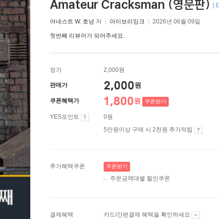
Amateur Cracksman (영문판)
[ 
어네스트 W. 호넝
저
아이보리잉크
2026년 06월 09일
첫번째 리뷰어가 되어주세요.
정가
2,000원
2,000
원
판매가
1,800
원
쿠폰혜택가
쿠폰받기
YES포인트
0원
5만원이상 구매 시 2천원 추가적립
추가혜택쿠폰
쿠폰받기
주문금액대별 할인쿠폰
결제혜택
카드/간편결제 혜택을 확인하세요