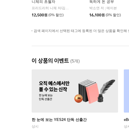
니체의 초월자
독하게 돈 공부
프리드리히 니체 저/김철 편역
히읏
박소연 저
메이븐
|
|
12,500
원
(0% 할인)
16,100
원
(0% 할인)
검색 페이지에서 선택된 태그에 등록된 더 많은 상품을 확인해 
이 상품의 이벤트
(5개)
한 눈에 보는 YES24 단독 선출간
e
상시
상