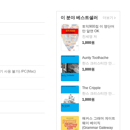
이 분야 베스트셀러
더보기
토익900점 이 영단어
만 알면 OK
진세영 저
1,000
원
Aunty Toothache
한스 크리스티안 안데르센 저
1,000
원
사용 불가) /PC(Mac)
The Cripple
한스 크리스티안 안데르센 저
1,000
원
해커스 그래머 게이트
웨이 베이직
(Grammar Gateway