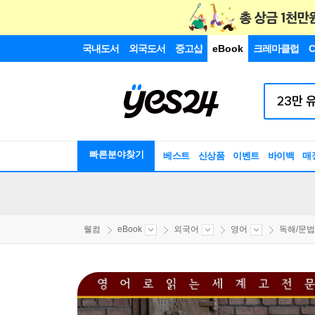
국내도서
외국도서
중고샵
eBook
크레마클럽
C
빠른분야찾기
베스트
신상품
이벤트
바이백
매
웰컴
eBook
외국어
영어
독해/문법