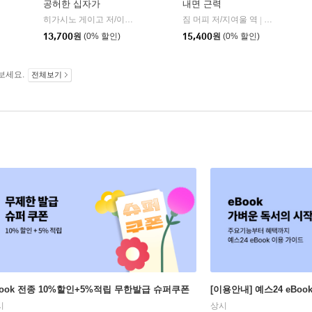
공허한 십자가
내면 근력
히가시노 게이고 저/이선희 역
자음과모음
짐 머피 저/지여울 역
윌북(willboo
|
|
13,700
원
(0% 할인)
15,400
원
(0% 할인)
보세요.
전체보기
Book 전종 10%할인+5%적립 무한발급 슈퍼쿠폰
[이용안내] 예스24 eBo
시
상시