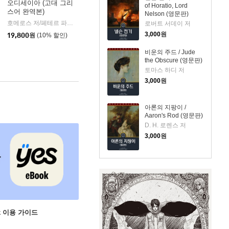
오디세이아 (고대 그리
of Horatio, Lord
스어 완역본)
Nelson (영문판)
k)
호메로스 저/페테르 파울 루벤스 그림/박문재 역
현대지성
로버트 서데이 저
|
3,000
원
19,800
원
(10% 할인)
비운의 주드 / Jude
the Obscure (영문판)
토마스 하디 저
3,000
원
아론의 지팡이 /
Aaron's Rod (영문판)
D. H. 로렌스 저
3,000
원
ok 이용 가이드