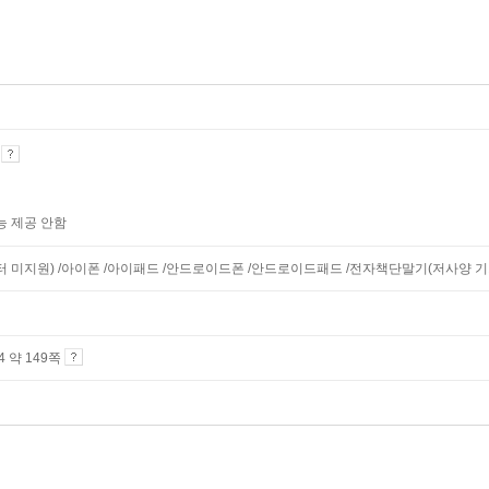
기
능 제공 안함
니터 미지원) /아이폰 /아이패드 /안드로이드폰 /안드로이드패드 /전자책단말기(저사양 기기 
A4 약 149쪽