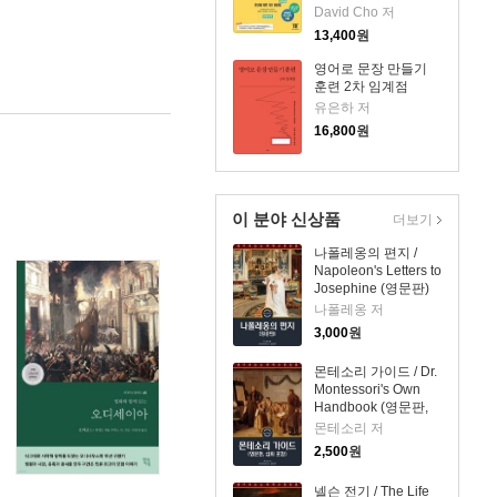
Basic)
David Cho 저
13,400
원
영어로 문장 만들기
훈련 2차 임계점
유은하 저
16,800
원
이 분야 신상품
더보기
나폴레옹의 편지 /
Napoleon's Letters to
Josephine (영문판)
나폴레옹 저
3,000
원
몬테소리 가이드 / Dr.
Montessori's Own
Handbook (영문판,
삽화 포함)
몬테소리 저
2,500
원
넬슨 전기 / The Life