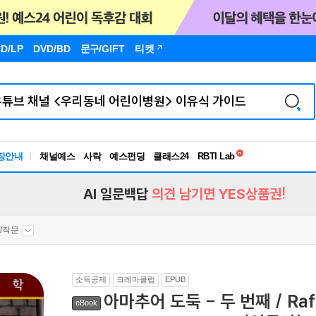
D/LP
DVD/BD
문구
/GIFT
티켓
독서유형검사
RBTI Lab
장안내
채널예스
사락
예스펀딩
클래스24
독서유형검사
AI 일문백답
의견 남기면 YES상품권!
/작문
소득공제
크레마클럽
EPUB
아마추어 도둑 - 두 번째 / Raffle
eBook