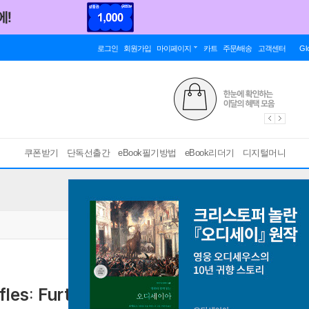
로그인
회원가입
마이페이지
카트
주문/배송
고객센터
Gl
쿠폰받기
단독선출간
eBook필기방법
eBook리더기
디지털머니
s: Further Adventures of the