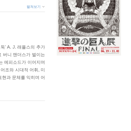
펼쳐보기
 도둑' A. J. 래플스의 추가
료 버니 맨더스가 벌이는
있는 에피소드가 이어지며
 어조와 시대적 어휘, 미
표현과 문체를 익히며 어