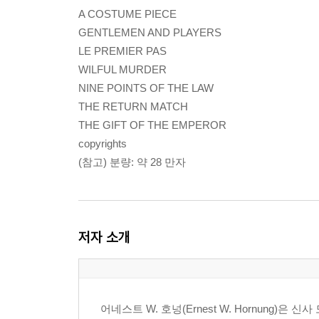
A COSTUME PIECE
GENTLEMEN AND PLAYERS
LE PREMIER PAS
WILFUL MURDER
NINE POINTS OF THE LAW
THE RETURN MATCH
THE GIFT OF THE EMPEROR
copyrights
(참고) 분량: 약 28 만자
저자 소개
어네스트 W. 호넝(Ernest W. Hornung)은