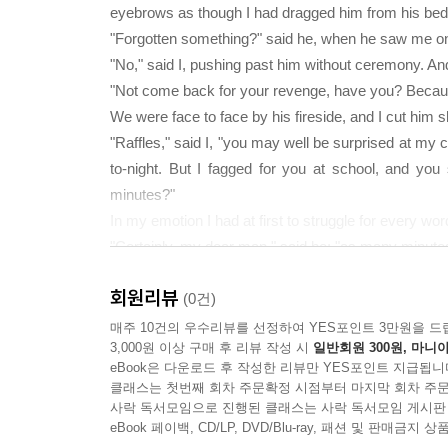
eyebrows as though I had dragged him from his bed
"Forgotten something?" said he, when he saw me on
"No," said I, pushing past him without ceremony. An
"Not come back for your revenge, have you? Because I
We were face to face by his fireside, and I cut him s
"Raffles," said I, "you may well be surprised at my 
to-night. But I fagged for you at school, and yo
minutes?"
In my emotion I had at first to struggle for every wo
"Certainly, my dear man," said he; "as many minutes
"No," said I, finding a full voice as I shook my hea
회원리뷰
you’ve heard what I have to say."
(0건)
"Really?" said he, lighting his own cigarette with 
매주 10건의 우수리뷰를 선정하여 YES포인트 3만원을 드
3,000원 이상 구매 후 리뷰 작성 시
일반회원 300원, 마니아
"Because you’ll probably show me the door," I cried bi
eBook은 다운로드 후 작성한 리뷰만 YES포인트 지급됩니
dropped over two hundred just now?"
클래스는 첫번째 회차 주문확정 시점부터 마지막 회차 주문
He nodded.
사락 독서모임으로 진행된 클래스는 사락 독서모임 게시판
"I hadn’t the money in my pocket."
eBook 페이백, CD/LP, DVD/Blu-ray, 패션 및 판매금