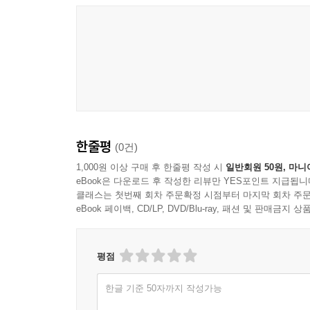
"I remember."
"But I had my check-book, and I wrote each of you a
"Well?"
"Not one of them was worth the paper it was written
"Surely only for the moment?"
"No. I have spent everything."
"But somebody told me you were so well off. I hear
"So I did. Three years ago. It has been my curse; no
한줄평
(0건)
I’ve been…. Isn’t this enough for you? Why don’t yo
"Couldn’t your people do anything?" he asked at leng
1,000원 이상 구매 후 한줄평 작성 시
일반회원 50원, 마니
eBook은 다운로드 후 작성한 리뷰만 YES포인트 지급됩니
"Thank God," I cried, "I have no people! I was an o
클래스는 첫번째 회차 주문확정 시점부터 마지막 회차 주문
never know."
eBook 페이백, CD/LP, DVD/Blu-ray, 패션 및 판매금
I cast myself into a chair and hid my face. Raffles 
was no variation in his soft and even footfalls.
"You used to be a literary little cuss," he said at l
평점
and literature of all sorts is the very thing nowadays;
한글 기준 50자까지 작성가능
I shook my head. "Any fool couldn’t write off my debt