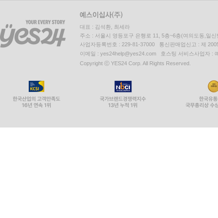
대표 : 김석환, 최세라
주소 : 서울시 영등포구 은행로 11, 5층~6층(여의도동,일신
사업자등록번호 : 229-81-37000 통신판매업신고 : 제 200
이메일 : yes24help@yes24.com 호스팅 서비스사업자 :
Copyright ⓒ YES24 Corp. All Rights Reserved.