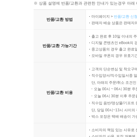
※ 상품 설명에 반품/교환과 관련한 안내가 있는경우 아래 
마이페이지 >
반품/교환 신청
반품/교환 방법
판매자 배송 상품은 판매자와
출고 완료 후 10일 이내의 
디지털 콘텐츠인 eBook의 
반품/교환 가능기간
중고상품의 경우 출고 완료일
모바일 쿠폰의 경우 유효기간(
고객의 단순변심 및 착오구
직수입양서/직수입일서중 일
단, 아래의 주문/취소 조건인
오늘 00시 ~ 06시 30분 
반품/교환 비용
오늘 06시 30분 이후 주문
직수입 음반/영상물/기프트 
단, 당일 00시~13시 사이
박스 포장은 택배 배송이 가
소비자의 책임 있는 사유로 
소비자의 사용, 포장 개봉에 