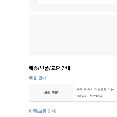
"Then you have a flat somewhere?" he went on.
"Yes, in Mount Street."
"Well, what about the furniture?"
I laughed aloud in my misery. "There’s been a bill of
배송/반품/교환 안내
배송 안내
구매 후 즉시 다운로드 가능
배송 구분
배송비 : 무료배송
반품/교환 안내