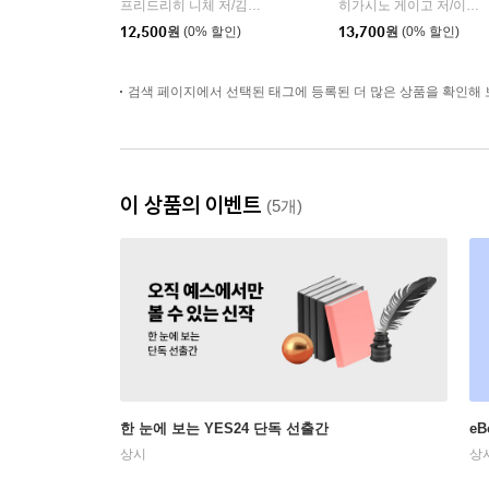
프리드리히 니체 저/김철 편역
히읏
히가시노 게이고 저/이선희 역
|
12,500
원
(0% 할인)
13,700
원
(0% 할인)
검색 페이지에서 선택된 태그에 등록된 더 많은 상품을 확인해 
이 상품의 이벤트
(5개)
한 눈에 보는 YES24 단독 선출간
e
상시
상