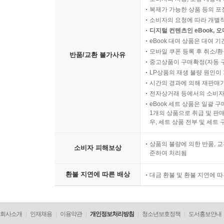
복제가 가능한 상품 등의 포장을 
소비자의 요청에 따라 개별
디지털 컨텐츠인 eBook, 
eBook 대여 상품은 대여 기
모바일 쿠폰 등록 후 취소/환
반품/교환 불가사유
중고상품이 구매확정(자동 
LP상품의 재생 불량 원인이 기
시간의 경과에 의해 재판매가
전자상거래 등에서의 소비자
eBook 세트 상품은 일괄 
1개의 상품으로 취급 및 판매
우, 세트 상품 전부 및 세트
상품의 불량에 의한 반품, 교
소비자 피해보상
준하여 처리됨
환불 지연에 따른 배상
대금 환불 및 환불 지연에 
회사소개
인재채용
이용약관
개인정보처리방침
청소년보호정책
도서홍보안내