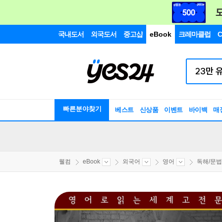
국내도서
외국도서
중고샵
eBook
크레마클럽
C
빠른분야찾기
베스트
신상품
이벤트
바이백
매
웰컴
eBook
외국어
영어
독해/문법