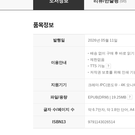
도서정보
리뷰/한줄평
(0/0)
품목정보
발행일
2026년 05월 11일
배송 없이 구매 후 바로 읽
제한없음
이용안내
TTS 가능
저작권 보호를 위해 인쇄 기
지원기기
크레마 /PC(윈도우 - 4K 모
파일/용량
EPUB(DRM) | 19.25MB
글자 수/페이지 수
약 6.7만자, 약 1.8만 단어, A
ISBN13
9791143026514