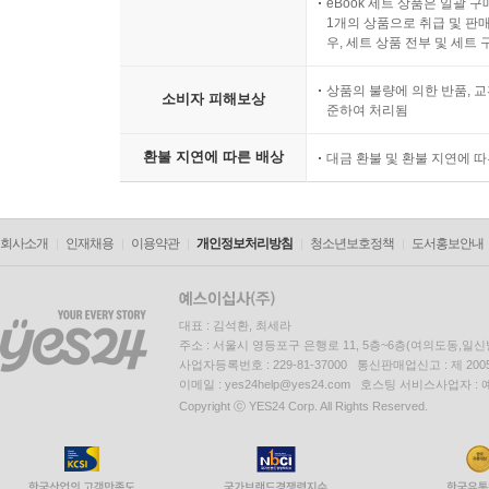
eBook 세트 상품은 일괄 
1개의 상품으로 취급 및 판매
우, 세트 상품 전부 및 세트
상품의 불량에 의한 반품, 교
소비자 피해보상
준하여 처리됨
환불 지연에 따른 배상
대금 환불 및 환불 지연에 
회사소개
인재채용
이용약관
개인정보처리방침
청소년보호정책
도서홍보안내
대표 : 김석환, 최세라
주소 : 서울시 영등포구 은행로 11, 5층~6층(여의도동,일신
사업자등록번호 : 229-81-37000 통신판매업신고 : 제 200
이메일 : yes24help@yes24.com 호스팅 서비스사업자 :
Copyright ⓒ YES24 Corp. All Rights Reserved.