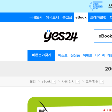
국내도서
외국도서
중고샵
eBook
크레마클럽
C
빠른분야찾기
베스트
신상품
이벤트
바이백
매
20
웰컴
eBook
사회 정치
교육/환경