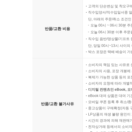
고객의 단순변심 및 착오구
직수입양서/직수입일서중 일
단, 아래의 주문/취소 조건인
오늘 00시 ~ 06시 30분 
반품/교환 비용
오늘 06시 30분 이후 주문
직수입 음반/영상물/기프트 
단, 당일 00시~13시 사이
박스 포장은 택배 배송이 가
소비자의 책임 있는 사유로 
소비자의 사용, 포장 개봉에 
복제가 가능한 상품 등의 포장을 
소비자의 요청에 따라 개별
디지털 컨텐츠인 eBook, 
eBook 대여 상품은 대여 기
모바일 쿠폰 등록 후 취소/환
반품/교환 불가사유
중고상품이 구매확정(자동 
LP상품의 재생 불량 원인이 기
시간의 경과에 의해 재판매가
전자상거래 등에서의 소비자