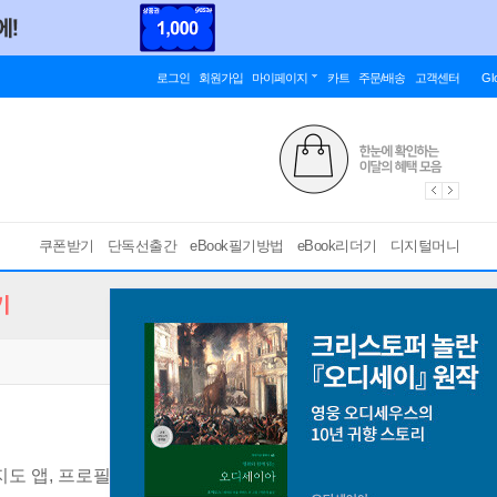
로그인
회원가입
마이페이지
카트
주문/배송
고객센터
Gl
쿠폰받기
단독선출간
eBook필기방법
eBook리더기
디지털머니
기
지도 앱, 프로필, 리뷰, 사진, 게시물, 키워드, 전환 버튼을 30