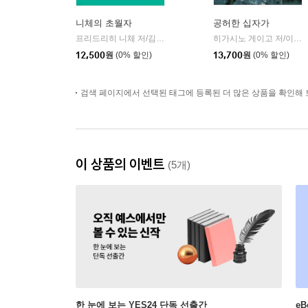
니체의 초월자
공허한 십자가
프리드리히 니체 저/김철 편역
히읏
히가시노 게이고 저/이선희 역
|
12,500
원
(0% 할인)
13,700
원
(0% 할인)
검색 페이지에서 선택된 태그에 등록된 더 많은 상품을 확인해 
이 상품의 이벤트
(5개)
한 눈에 보는 YES24 단독 선출간
e