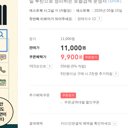
일 루틴으로 정리하는 로컬검색 운영서
[ EPUB ]
넥스트북 시그널
저 (AI활용)
넥스트북
2026년 05월 15일
첫번째 리뷰어가 되어주세요.
판매지수 12
정가
11,000원
11,000
원
판매가
9,900
원
쿠폰혜택가
쿠폰받기
YES포인트
550원 (5% 적립)
5만원이상 구매 시 2천원 추가적립
추가혜택쿠폰
쿠폰받기
주문금액대별 할인쿠폰
결제혜택
카드/간편결제 혜택을 확인하세요