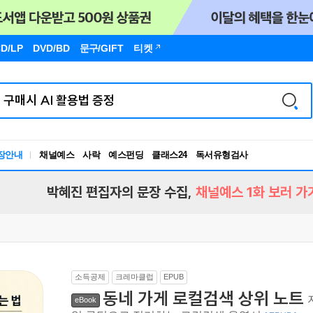
D/LP
DVD/BD
문구
/GIFT
티켓
장안내
채널예스
사락
예스펀딩
클래스24
독서유형검사
RBTI Lab
독서유형검사
박혜진 편집자의 문장 수집,
채널예스 1화 보러 가
소득공제
크레마클럽
EPUB
동네 가게 로컬검색 상위 노트
eBook