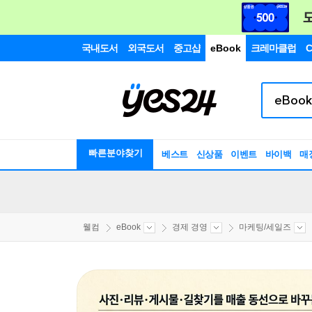
국내도서
외국도서
중고샵
eBook
크레마클럽
C
빠른분야찾기
베스트
신상품
이벤트
바이백
매
웰컴
eBook
경제 경영
마케팅/세일즈