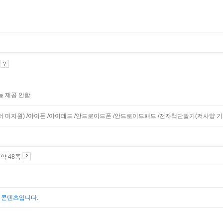
기
능 제공 안함
니터 미지원) /아이폰 /아이패드 /안드로이드폰 /안드로이드패드 /전자책단말기(저사양 기기 
4 약 48쪽
된 콘텐츠입니다.