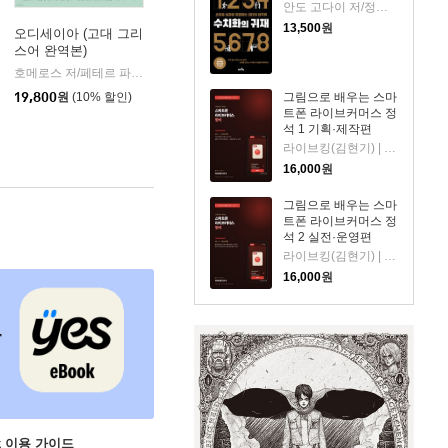
안도 고다이 저/정혁 역
13,500
원
오디세이아 (고대 그리
스어 완역본)
k)
호메로스 저/페테르 파울 루벤스 그림/박문재 역
현대지성
|
19,800
원
(10% 할인)
그림으로 배우는 스마
트폰 라이브커머스 정
석 1 기획·제작편
라이브킹(김현기) | 홈쇼핑·라이브커머스 30년 방송 제작자이자 교육자. 스마트폰 콘텐츠 교육 전문. 저
16,000
원
그림으로 배우는 스마
트폰 라이브커머스 정
석 2 실전·운영편
라이브킹(김현기) | 홈쇼핑·라이브커머스 30년 방송 제작자이자 교육자. 스마트폰 콘텐츠 교육 전문. 저
16,000
원
ok 이용 가이드