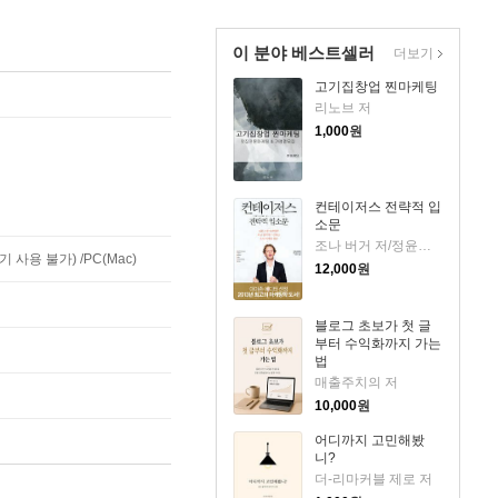
이 분야 베스트셀러
더보기
고기집창업 찐마케팅
리노브 저
1,000
원
컨테이저스 전략적 입
소문
조나 버거 저/정윤미 역
사용 불가) /PC(Mac)
12,000
원
블로그 초보가 첫 글
부터 수익화까지 가는
법
매출주치의 저
10,000
원
어디까지 고민해봤
니?
더-리마커블 제로 저