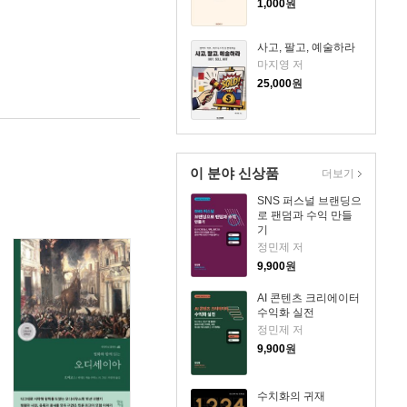
1,000
원
사고, 팔고, 예술하라
마지영 저
25,000
원
이 분야 신상품
더보기
SNS 퍼스널 브랜딩으
로 팬덤과 수익 만들
기
정민제 저
9,900
원
AI 콘텐츠 크리에이터
수익화 실전
정민제 저
9,900
원
수치화의 귀재