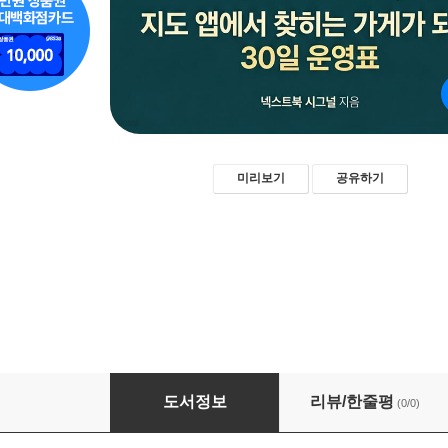
미리보기
공유하기
동네 가게 로컬검색 상위 노트
도서정보
리뷰/한줄평
(0/0)