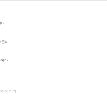
낸다
 고른다
듬이다
맞아야 한다