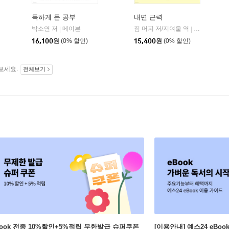
독하게 돈 공부
내면 근력
자음과모음
박소연 저
메이븐
짐 머피 저/지여울 역
윌북(willboo
|
|
|
16,100
원
(0% 할인)
15,400
원
(0% 할인)
보세요.
전체보기
Book 전종 10%할인+5%적립 무한발급 슈퍼쿠폰
[이용안내] 예스24 eBo