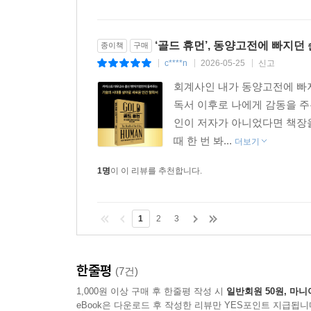
‘골드 휴먼’, 동양고전에 빠지
종이책
구매
c****n
2026-05-25
신고
|
|
|
회계사인 내가 동양고전에 빠
독서 이후로 나에게 감동을 주는
인이 저자가 아니었다면 책장을
때 한 번 봐...
더보기
1명
이 이 리뷰를 추천합니다.
1
2
3
한줄평
(7건)
1,000원 이상 구매 후 한줄평 작성 시
일반회원 50원, 마니
eBook은 다운로드 후 작성한 리뷰만 YES포인트 지급됩니