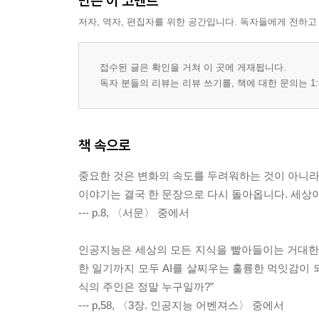
만든 이 코멘트
18. 보이지 않는 문명의 뿌리
저자, 역자, 편집자를 위한 공간입니다. 독자들에게 전하고
19. 미래를 보는 눈
20. 신인류의 운명
접수된 글은 확인을 거쳐 이 곳에 게재됩니다.
부록
독자 분들의 리뷰는 리뷰 쓰기를, 책에 대한 문의는 1:
에필로그
책 속으로
중요한 것은 변화의 속도를 두려워하는 것이 아니라,
이야기는 결국 한 문장으로 다시 돌아옵니다. 세상
--- p.8, 〈서문〉 중에서
인공지능은 세상의 모든 지식을 빨아들이는 거대한 블
한 일기까지 모두 AI를 살찌우는 훌륭한 먹잇감이 
식의 주인은 정말 누구일까?”
--- p,58, 〈3장. 인공지능 어벤져스〉 중에서