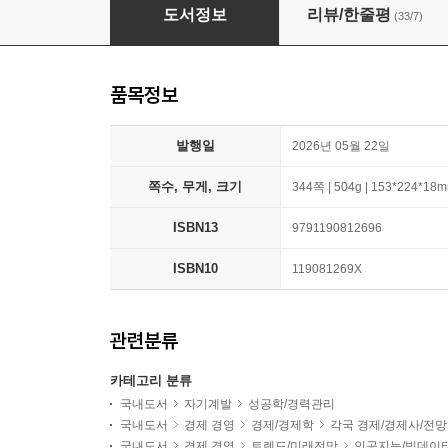
골드 휴먼, AI 시대의 새로운 생존법과 부의 철학
도서정보
리뷰/한줄평
(33/7)
품목정보
발행일
2026년 05월 22일
쪽수, 무게, 크기
344쪽 | 504g | 153*224*18
ISBN13
9791190812696
ISBN10
119081269X
관련분류
카테고리 분류
국내도서
자기계발
성공학/경력관리
국내도서
경제 경영
경제/경제학
각국 경제/경제사/전망
국내도서
경제 경영
트렌드/미래전망
인공지능/빅데이