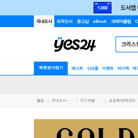
국내도서
외국도서
중고샵
eBook
크레마클럽
C
빠른분야찾기
베스트
신상품
이벤트
바이백
매
웰컴
국내도서
자기계발
성공학/경력관리