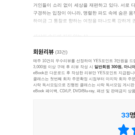
능을 우리의 구체적인 현실과 어떻게 조화시킬 것인가
거인들이 소리 없이 세상을 재편하고 있다. 서로 
--- p.280, 〈18장. 보이지 않는 문명의 뿌리〉 중에
구경하는 입장이 아니라, 맹렬한 파도 속에 숨은 움
하여금 그 통찰로 향하는 여정을 떠나도록 강하게 
세상의 속도에 지지 않는 삶
회원리뷰
책은 네 개의 흐름으로 구성되어 있다. 첫 번째는 
(33건)
없기 때문이다. 두 번째는 ‘돈’이다. 화폐의 구
매주 10건의 우수리뷰를 선정하여 YES포인트 3만원을 드
3,000원 이상 구매 후 리뷰 작성 시
일반회원 300원, 마니아
있기 때문이다. 세 번째는 ‘인간’이다. 강원도의 
eBook은 다운로드 후 작성한 리뷰만 YES포인트 지급됩니
(五自主義)와 셀프 리치(Self-Rich)라는 인간형
클래스는 첫번째 회차 주문확정 시점부터 마지막 회차 주문
전환점에 대해, 그리고 앞으로 인류가 어떤 방향으
사락 독서모임으로 진행된 클래스는 사락 독서모임 게시판
지은이는 기술을 인간을 밀어내는 침입자가 아니라, 고
eBook 페이백, CD/LP, DVD/Blu-ray, 패션 및 판매금
강력한 도구이자 파트너로서 바라볼 것을 제안한다
부의 이동을 파악해 그 물결에 제대로 올라타는 서퍼와
33
명
가다듬음으로써 기술을 부리며 인간의 품격을 유지하
‘공돌이’의 눈으로 바라본 세상