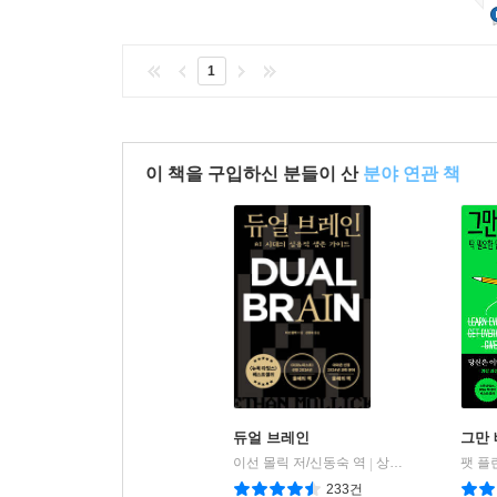
1
이 책을 구입하신 분들이 산
분야 연관 책
듀얼 브레인
그만
이선 몰릭 저/신동숙 역
상상스퀘어
팻 플
|
233건