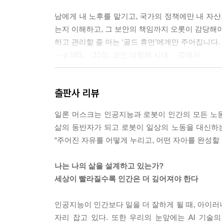
남에게 내 노후를 맡기고, 국가의 정책에만 내 자산
는지 이해하고, 그 보안의 책임까지 오롯이 감당해야
하고 관리할 줄 아는 ‘골드 휴먼’에게만 주어집니다.
--- p.163, 〈10장. 코인 대항해 시대〉 중에서
사람들은 묻습니다. “얼마가 있어야 부자입니까?”
출판사 리뷰
통장 숫자만으로 부자를 정의한다면 돈은 많지만 병
--- p.185, 〈13장. 부자의 재정의〉 중에서
일론 머스크는 인공지능과 로봇이 인간의 모든 노동
삶의 동반자가 되고 로봇이 일상의 노동을 대신하는 
제가 지난 6년이란 시간 동안 낯선 강원도 땅에 뿌
“주어진 자유를 어떻게 누리고, 어떤 자아를 완성할 
을 이제 소개하려 합니다. ‘잘사는 방법’이 아니라 ‘
니다. 저의 생생한 삶에서 터득한 인생 철학입니다.
나는 나의 삶을 설계하고 있는가?
--- p.222, 〈15장. 5자주의〉 중에서
세상이 빨라질수록 인간은 더 깊어져야 한다
이제 AI는 우리 곁에 머무는 선택지가 아닙니다. 
인공지능이 인간보다 일을 더 잘하게 될 때, 아이러
자체입니다. 인공지능이라는 거대한 지능의 파도가 밀
자리 잡고 있다. 또한 우리의 눈앞에는 AI 기