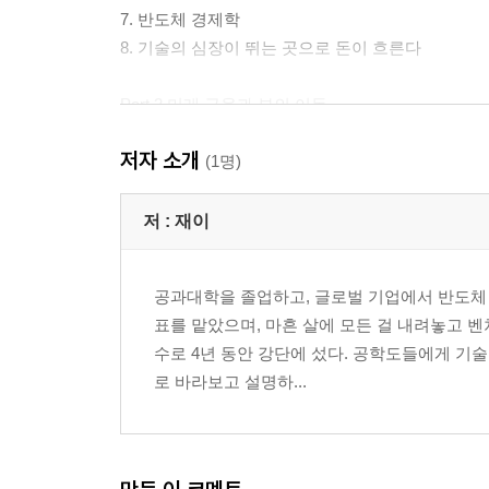
7. 반도체 경제학
8. 기술의 심장이 뛰는 곳으로 돈이 흐른다
Part 2 미래 금융과 부의 이동
9. 화폐의 대전환
저자 소개
10. 코인 대항해 시대
(1명)
11. 블록체인 기술
12. 핀테크와 금융 공학
저 :
재이
Part 3 셀프 리치와 5자주의
공과대학을 졸업하고, 글로벌 기업에서 반도체 
13. 부자의 재정의
표를 맡았으며, 마흔 살에 모든 걸 내려놓고 벤
14. 셀프 리치와 골드 휴먼
수로 4년 동안 강단에 섰다. 공학도들에게 기
15. 5자주의
로 바라보고 설명하...
16. 부의 패러다임 설계도
Part 4 문명의 전환과 시대정신
17. 두 개의 열쇠