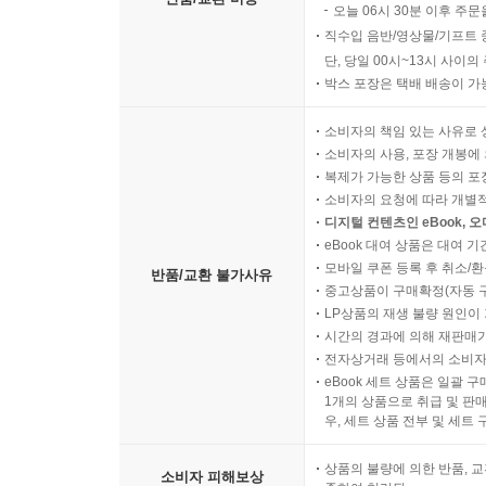
오늘 06시 30분 이후 주문
직수입 음반/영상물/기프트 
단, 당일 00시~13시 사이
박스 포장은 택배 배송이 가
소비자의 책임 있는 사유로 
소비자의 사용, 포장 개봉에 
복제가 가능한 상품 등의 포장을 
소비자의 요청에 따라 개별
디지털 컨텐츠인 eBook, 
eBook 대여 상품은 대여 기
모바일 쿠폰 등록 후 취소/환
반품/교환 불가사유
중고상품이 구매확정(자동 
LP상품의 재생 불량 원인이 기
시간의 경과에 의해 재판매가
전자상거래 등에서의 소비자
eBook 세트 상품은 일괄 
1개의 상품으로 취급 및 판매
우, 세트 상품 전부 및 세트
상품의 불량에 의한 반품, 교
소비자 피해보상