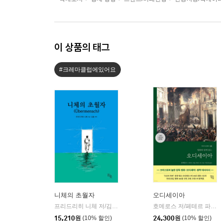
이 상품의 태그
#크레마클럽에있어요
니체의 초월자
오디세이아
프리드리히 니체 저/김철 편역
히읏
호메로스 저/페테르 파울 루벤스 그림/박문재 역
|
15,210
원
(10% 할인)
24,300
원
(10% 할인)