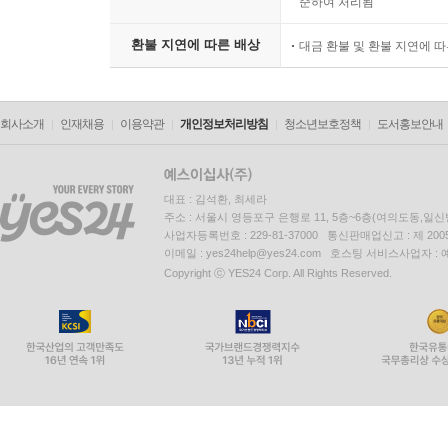
준하여 처리됨
환불 지연에 따른 배상
대금 환불 및 환불 지연에 
회사소개
인재채용
이용약관
개인정보처리방침
청소년보호정책
도서홍보안내
대표 : 김석환, 최세라
주소 : 서울시 영등포구 은행로 11, 5층~6층(여의도동,일신
사업자등록번호 : 229-81-37000 통신판매업신고 : 제 200
이메일 : yes24help@yes24.com 호스팅 서비스사업자 :
Copyright ⓒ YES24 Corp. All Rights Reserved.