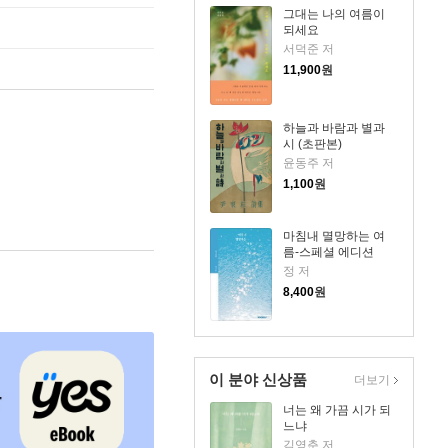
그대는 나의 여름이
되세요
서덕준 저
11,900
원
하늘과 바람과 별과
시 (초판본)
윤동주 저
1,100
원
마침내 멸망하는 여
름-스페셜 에디션
정 저
8,400
원
이 분야 신상품
더보기
너는 왜 가끔 시가 되
느냐
김영춘 저