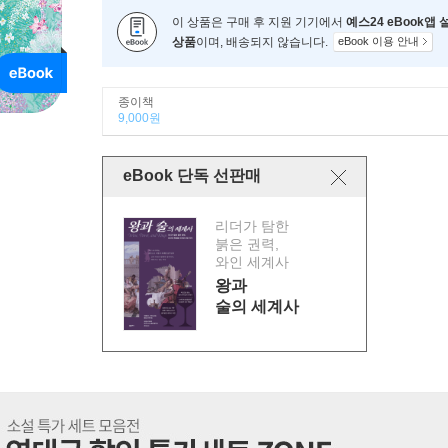
이 상품은 구매 후 지원 기기에서
예스24 eBook앱
상품
이며, 배송되지 않습니다.
eBook 이용 안내
종이책
9,000원
eBook 단독 선판매
리더가 탐한
붉은 권력,
와인 세계사
왕과
술의 세계사