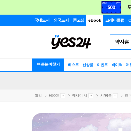
국내도서
외국도서
중고샵
eBook
크레마클럽
C
빠른분야찾기
베스트
신상품
이벤트
바이백
매
웰컴
eBook
에세이 시
시/평론
한국