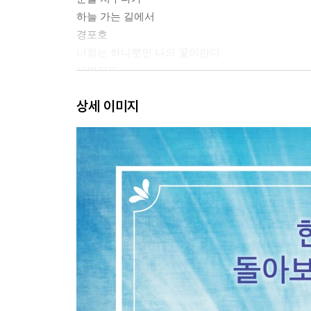
하늘 가는 길에서
경포호
너희는 하나뿐인 나의 꽃이란다
새벽기도
상속
상세 이미지
늦가을 단상
야곱의 환도뼈
신발 없어도 잘 달리는 10살 똘방이
사랑을 해보셨나요?
김 집사네 진순이
노추산 모정탑
삶 그리고 사랑
사랑의 빚진 자
팔봉산 가는 길
제2부. 난 그렇게 깨어있습니다