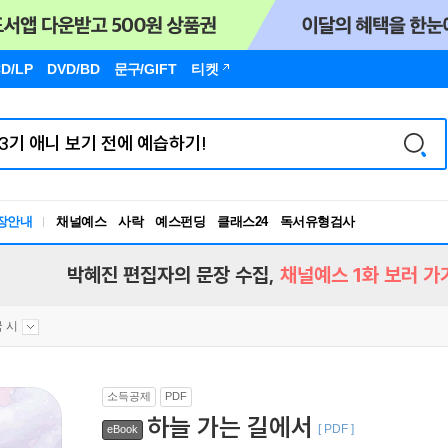
D/LP
DVD/BD
문구
/GIFT
티켓
독서유형검사
장안내
채널예스
사락
예스펀딩
클래스24
RBTI Lab
독서유형검사
박혜진 편집자의 문장 수집,
채널예스 1화 보러 가
 시
소득공제
PDF
하늘 가는 길에서
[ PDF ]
eBook