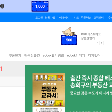
로그인
회원가입
마이페이지
카트
주문/배송
고객센터
Gl
쿠폰받기
단독선출간
eBook필기방법
eBook리더기
디지털머니
기