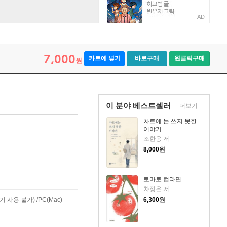
AD
7,000
카트에 넣기
바로구매
원클릭구매
원
이 분야 베스트셀러
더보기
차트에 는 쓰지 못한
이야기
조한응 저
8,000
원
토마토 컵라면
차정은 저
사용 불가) /PC(Mac)
6,300
원