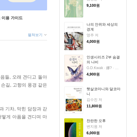
9,100
원
ok 이용 가이드
나의 안위와 세상의
경계
펼쳐보기
영주 저
4,000
원
인생시리즈 2부 숨결
의 나비
G.D.Kwak · 娜? · 곽도경 저
4,900
원
음들, 오래 견디고 돌아
 손길, 고향의 풍경 같은
햇살코마니와 달코마
니
김수진 저
11,800
원
과 기차, 막힌 담장과 갇
어떻게 아픔을 견디며 마
찬란한 오후
변지원 저
6,000
원