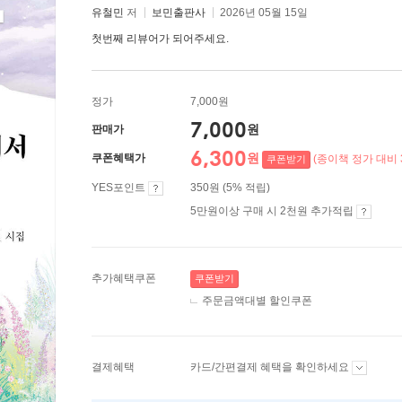
유철민
저
보민출판사
2026년 05월 15일
첫번째 리뷰어가 되어주세요.
정가
7,000원
7,000
원
판매가
6,300
원
쿠폰혜택가
(종이책 정가 대비 
쿠폰받기
YES포인트
350원 (5% 적립)
5만원이상 구매 시 2천원 추가적립
추가혜택쿠폰
쿠폰받기
주문금액대별 할인쿠폰
결제혜택
카드/간편결제 혜택을 확인하세요