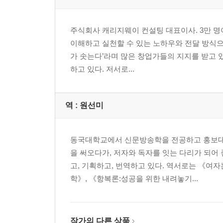
현대인의 일상은 상상 이상의 불필요한 일들로 가
주식회사 캐리지웨이 컨설팅 대표이사. 3만 명
‘끝내자’고 마음먹으면 의외로 금방 끝나는 일이었
이해하고 실천할 수 있는 노하우와 전달 방식으로 
암만에서 대낮부터 맥주를 마시는 사람들에게 배운
가 솟는다’라며 많은 창업가들의 지지를 받고 
우리는 더 자유롭게 살아도 괜찮지 않을까
하고 있다. 저서로...
끝을 의식하면 해야 할 일이 명확해진다
‘할 일’과 ‘그만둘 일’을 정하는 궁극적인 질문
지금 당장 그만둬야 하는 ‘다섯 가지 시간 낭비’
역 :
원선미
이 일을 그만두기만 해도 당신의 시간은 늘어난다
자신의 시간을 늘리는 4단계
인생에서 ‘시간 낭비’를 제거하기 위해
동국대학교에서 신문방송학을 전공하고 홍보대행
‘스트레스가 심한 일’부터 그만둬 본다
을 써오다가, 저자와 독자를 잇는 다리가 되어
소요 시간이 아니라 스트레스 정도로 판단한다
고, 기획하고, 번역하고 있다. 역서로는 《여
학》, 《항복론:성공을 위한 내려놓기...
STEP 3. ‘무엇이 나를 만족시켜 주는지’를 안다
작은 행복으로 매일을 채워 나간다
작가의 다른 상품