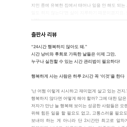
지인 중에 유복한 집에서 태어나 일을 안 해도 되는 
미팅 일정은 되도록 묶어서 잡는다
일도 하지 않는다’면 삶이 지루하기 때문이겠지요. 
니다.
STEP 5. 작은 시간을 차곡차곡 쌓아 올리기만 해도
결국 아무것도 하지 않으면서 행복하게 지낸다는 
출판사 리뷰
의 최고’를 찾는 수밖에 없습니다. 다른 말로 하면 
큰 목표도 하루하루의 연장선에 있을 뿐
야 합니다.
한 권의 책도 오늘의 단 한 줄에서 시작된다
“24시간 행복하지 않아도 돼.”
--- p.86
하루 10분으로도 인생을 바꿀 수 있다
시간 낭비와 후회로 가득한 날들은 이제 그만,
큰 성과도 작은 한 걸음부터
누구나 실천할 수 있는 시간 관리법이 필요하다!
최고의 하루를 만들기 위해서 빡빡하게 스케줄을 짤 
사실, 꾸준히 하지 못하는 사람은 없다
러기 위해서 필요한 것은 단 두 가지뿐입니다. 바로 ‘
조금씩 꾸준히 하기, 알고 보면 즐겁다!
행복하게 사는 사람은 하루 2시간 꼭 ‘이것’을 한다
이 두 가지가 세트가 되는 것이 핵심입니다. 일만 해
10년 계획의 목표만 하나 있어도 인생은 충만해진
서 예정되어 있던 보상을 마음껏 즐길 수 있다면, 
앞으로 10년 동안 이루고 싶은 일은 무엇입니까?
‘난 어쩜 이렇게 시시하고 재미없게 살고 있는 건지.
식으로 기분 좋은 스케줄을 짜는 것입니다.
장기 계획은 루틴으로 꾸준히 진행한다
행복하지 않다면 어떻게 해야 할까? 그에 대한 답은 
--- p.114
처음에는 결과를 바라지 않는다
저자가 만난 늘 행복해 보이는 성공한 사람들은 오랜
‘끝난다’는 것을 알기에 계속할 수 있다
위해 힘든 일을 할 필요도 없고, 고통스러울 필요도
이 책에서는 스스로 긍정적인 감정을 갖는 것의 중요
작은 성공 체험을 소중히
보내야 하는 게 아니라 단 2시간만 최고로 알
꾸준히 해 나가고 있는 나를 칭찬하고 좋은 감정을 
자기만족, 만세!