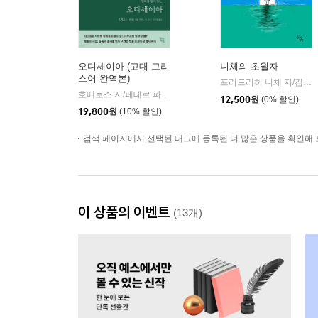
오디세이아 (고대 그리
니체의 초월자
스어 완역본)
프리드리히 니체 저/김철 편역
호메로스 저/페테르 파울 루벤스 그림/박문재 역
현대지성
|
12,500
원
(0% 할인)
19,800
원
(10% 할인)
검색 페이지에서 선택된 태그에 등록된 더 많은 상품을 확인해 
이 상품의 이벤트
(13개)