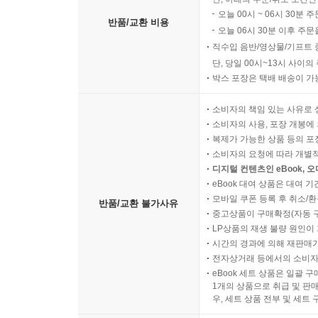
오늘 00시 ~ 06시 30분 
반품/교환 비용
오늘 06시 30분 이후 주문
직수입 음반/영상물/기프트 
단, 당일 00시~13시 사이
박스 포장은 택배 배송이 가
소비자의 책임 있는 사유로 
소비자의 사용, 포장 개봉에 
복제가 가능한 상품 등의 포장을 
소비자의 요청에 따라 개별
디지털 컨텐츠인 eBook, 
eBook 대여 상품은 대여 기
모바일 쿠폰 등록 후 취소/환
반품/교환 불가사유
중고상품이 구매확정(자동 
LP상품의 재생 불량 원인이 기
시간의 경과에 의해 재판매가
전자상거래 등에서의 소비자
eBook 세트 상품은 일괄 
1개의 상품으로 취급 및 판매
우, 세트 상품 전부 및 세트