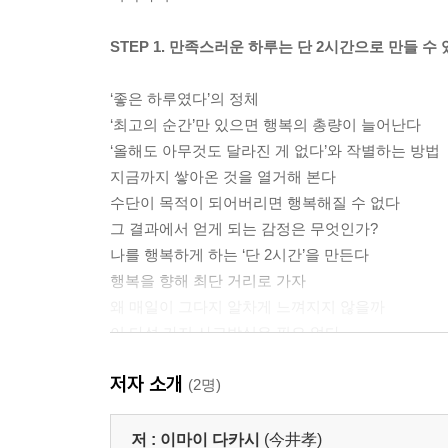
STEP 1. 만족스러운 하루는 단 2시간으로 만들 수
‘좋은 하루였다’의 정체
‘최고의 순간’만 있으면 행복의 총량이 늘어난다
‘올해도 아무것도 달라진 게 없다’와 작별하는 방법
지금까지 쌓아온 것을 열거해 본다
수단이 목적이 되어버리면 행복해질 수 없다
그 결과에서 얻게 되는 감정은 무엇인가?
나를 행복하게 하는 ‘단 2시간’을 만든다
행복을 향해 최단 거리로 가자
왜 매일이 그다지 알차게 느껴지지 않을까
이 다섯 가지 사고방식은 필요 없다
‘그다지 알차지 않은 느낌’에서 벗어나는 5단계
저자 소개
이 다섯 가지만 할 수 있으면, 인생은 생각하는 대로
(2명)
STEP 2. ‘하지 않아도 되는 일’을 그만두고, 즐거
저 :
이마이 다카시
(今井孝)