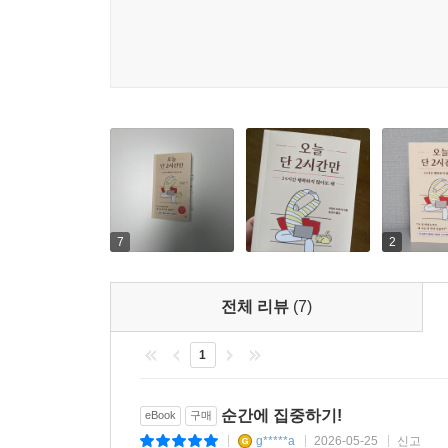
한 해를 되돌아보면서 그 해의 1위를 정해본다
3. ‘나를 행복하게 하는 것’을 발견한다.
실패란, 도전하는 자만이 얻을 수 있는 특권
4. ‘최고의 순간’을 만끽하기 위한 스케줄을 짠다.
실패를 극복한 인생은 멋지다
5. 장기적인 목표를 설정하고, 미래를 위해 시간을 
‘좌절’이 아닌 ‘휴식’으로 받아들인다
6. 행복감을 의식적으로 맛본다.
그저 다시 시작하면 된다
행복한 인생이란
나를 채우면 한층 더 풍요로워진다
마치며
7
2
전체 리뷰
(7)
1
순간에 집중하기!
eBook
구매
g*****a
2026-05-25
신고
|
|
|