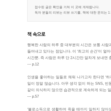
‘테마’가 정해지면 모든 일이 잘 돌아간다
최고의 하루를 만들기 위한 단 두 가지
접수된 글은 확인을 거쳐 이 곳에 게재됩니다.
독자 분들의 리뷰는 리뷰 쓰기를, 책에 대한 문의는 1:
만족감과 충실감이 몇 배가 된다
‘보상’을 미리 계획에 넣어버린다
1년을 몇 배로 즐기는 방법
‘달성할 일’을 한 가지 정한다
책 속으로
이것을 정하면 일이 더 빨리 끝난다
행복한 사람의 하루 중 대부분의 시간은 보통 사람과 
‘To Do 리스트’의 항목은 적은 편이 좋다
들어내고 있다는 점입니다. 이 ‘최고의 순간’이 얼마
줄이는 팁은 ‘긴급도’
시간뿐. 즉 사람은 하루 단 2시간만 알차게 보내면
스케줄 짜는 시간을 따로 확보한다
--- p.12
바쁠 때일수록 계획 세우는 시간을 만든다
아침에는 성취감, 낮에는 연결, 밤에는 릴랙스
인생을 좋아하는 일들로 채워 나가고자 한다면 ‘하
생산성과 행복감이 폭발하는 루틴
일이 정말 많습니다. 아무 생각 없이 하는 SNS, 
스트레스 받지 않는 스케줄 짜는 팁
같이 의식하지 않으면 습관적으로 계속하게 되는 일들
‘마무리 작업의 타이밍’이 포인트
--- p.57
‘~하면서’를 잘 활용한다
움직이면서 아이디어가 숙성된다
‘불로소득으로 생활하며 죽을 때까지 일하지 않아도
텐션을 활용한 시간 관리