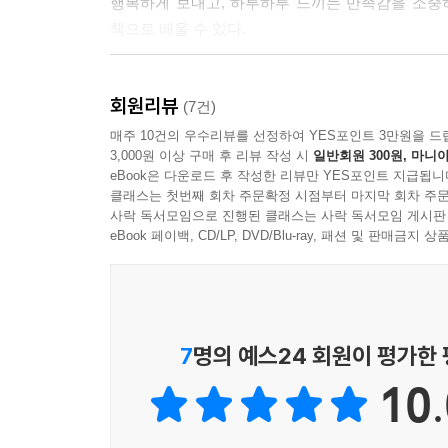
행복하게 보내고, 하루하루 느끼는 만족감을 소중히
음 날에도 꾸준히 해 나갈 수 있습니다. 이 모습이
‘나는 멋지다’ 생각하며 좋은 감정을 유지하자
책으로 배울 수 있다.
에 빠져드세요.
의지의 힘에 기대면 잘 안된다
--- p.169
‘강제력’을 가동하기 위한 투자는 아끼지 않는다
스트레스 없는 시간 관리의 재해석
중간 목표를 세우면 매일이 충실해진다
회원리뷰
(7건)
해야 할 일이 끝나면 의식적으로 기뻐해 주세요. 
반복되는 매일도 충분히 음미하면 나쁘지 않다
시간만큼 사람들에게 소중한 것은 없을 것이다. 그
매주 10건의 우수리뷰를 선정하여 YES포인트 3만원을 드
기뻐할 줄 모릅니다. 꽤 큰일을 해내고도 여전히 
3,000원 이상 구매 후 리뷰 작성 시
일반회원 300원, 마니아
하루 24시간을 남보다 더 알차게 쓰고, 더 효율
STEP 6. 인생을 음미한다
eBook은 다운로드 후 작성한 리뷰만 YES포인트 지급됩니
하루하루를 살아가는 현대인에게는 달성하기 어려운 
‘이런 건 누구나 할 수 있어.’
클래스는 첫번째 회차 주문확정 시점부터 마지막 회차 주문
사락 독서모임으로 진행된 클래스는 사락 독서모임 게시판
‘이번에 해낸 건 어쩌다 보니 그런 거야.’
매일의 만족도를 세 배로 만드는 비법
이 책의 장점은 무엇을 더 해야 한다는 강박에서 벗
eBook 페이백, CD/LP, DVD/Blu-ray, 패션 및 판매금
‘이 성공은 내 힘으로 이룬 게 아니야.’
‘인생이 재미없는’ 이유는 제대로 맛보고 있지 않기
빠듯한 시간을 머리 아프게 이리저리 쪼개는 게 
‘이 정도로 기뻐하면 안 돼.’
기뻐할 줄 아는 사람이 잘 풀린다
관리법이다. 세부 계획을 단계별로 알려주기 때문
‘다른 사람들과 비교하면 아직 멀었어.’
작은 일에 의식적으로 기뻐한다
만들어가는 기쁨을 누릴 수 있게 도와준다.
같은 작업으로 열 배의 성취감을 얻을 수 있는 팁
7
명의 예스24 회원이 평가한
달성한 일에 대해 기뻐하지 않는 것은 일종의 자기
첫 번째 허들의 높이를 극단적으로 낮춘다
이 책의 핵심
사무 업무와 창의적인 업무, 각각 즐기는 방법
10.
--- pp.182-183
두 가지 일의 만족도를 높이는 팁
1. ‘모든 시간이 알차지 않으면 행복하지 않다’는 
‘좋았던 일’을 기록한다
2. 일상에서 불필요한 일들을 찾아서 줄여 나간다.