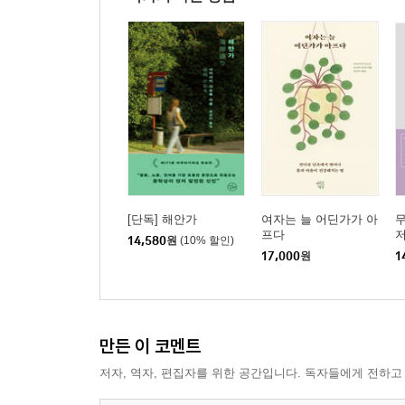
결국, 자신만의 ‘최고’를 찾는 수밖에 없다
자기 자신에 대해서는 의외로 잘 모른다
리스트를 만들면 답이 보인다
‘나를 행복하게 하는 것 리스트’를 만든다
리스트 만들기 팁
‘느낄 수 있는 감정’으로 행동을 선택한다
행복의 세 가지 종류
‘행복’과 ‘일시적인 쾌락’을 구분한다
‘내가 좋아하는 일’과 ‘내가 좋아하는 나’를 양립시
수백억 원이 있어도 김조림은 먹는다
[단독] 해안가
여자는 늘 어딘가가 아
프다
14,580
원
(10% 할인)
자신이 ‘이미 성공했다’는 사실을 실감한다
17,000
원
1
STEP 4. 매일이 행복한 스케줄 짜는 법
레스토랑에서 디저트부터 먹는 사람은 거의 없다
만든 이 코멘트
매일의 행복은 순서에 따라 크게 달라진다
저자, 역자, 편집자를 위한 공간입니다. 독자들에게 전하고
무엇을 할지 정하기 전에, 어떤 시간으로 만들지를