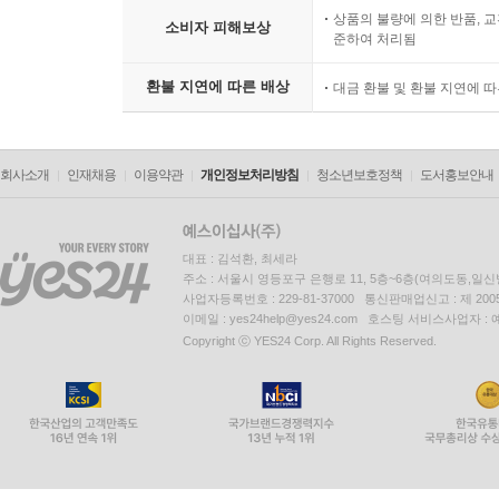
상품의 불량에 의한 반품, 교
소비자 피해보상
준하여 처리됨
환불 지연에 따른 배상
대금 환불 및 환불 지연에 
회사소개
인재채용
이용약관
개인정보처리방침
청소년보호정책
도서홍보안내
대표 : 김석환, 최세라
주소 : 서울시 영등포구 은행로 11, 5층~6층(여의도동,일신
사업자등록번호 : 229-81-37000 통신판매업신고 : 제 200
이메일 : yes24help@yes24.com 호스팅 서비스사업자 :
Copyright ⓒ YES24 Corp. All Rights Reserved.