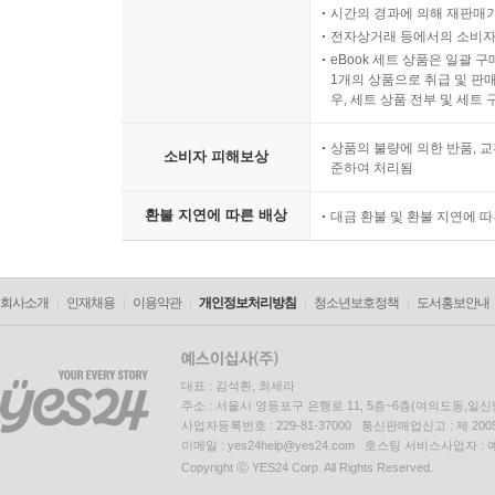
LP상품의 재생 불량 원인이 기
시간의 경과에 의해 재판매가
전자상거래 등에서의 소비자
eBook 세트 상품은 일괄 
1개의 상품으로 취급 및 판매
우, 세트 상품 전부 및 세트
상품의 불량에 의한 반품, 교
소비자 피해보상
준하여 처리됨
환불 지연에 따른 배상
대금 환불 및 환불 지연에 
회사소개
인재채용
이용약관
개인정보처리방침
청소년보호정책
도서홍보안내
대표 : 김석환, 최세라
주소 : 서울시 영등포구 은행로 11, 5층~6층(여의도동,일신
사업자등록번호 : 229-81-37000 통신판매업신고 : 제 200
이메일 : yes24help@yes24.com 호스팅 서비스사업자 :