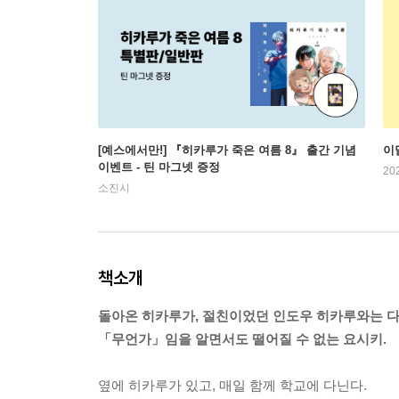
[예스에서만!] 『히카루가 죽은 여름 8』 출간 기념
이
이벤트 - 틴 마그넷 증정
20
소진시
책소개
돌아온 히카루가, 절친이었던 인도우 히카루와는 
「무언가」임을 알면서도 떨어질 수 없는 요시키.
옆에 히카루가 있고, 매일 함께 학교에 다닌다.