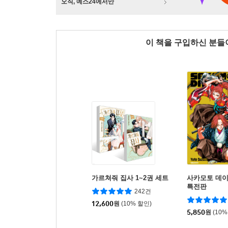
오직, 예스24에서만
이 책을 구입하신 분
가르쳐줘 집사 1~2권 세트
사카모토 데이
특전판
242건
12,600
원
(10% 할인)
5,850
원
(10%