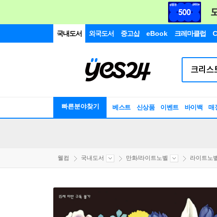
국내도서
외국도서
중고샵
eBook
크레마클럽
C
빠른분야찾기
베스트
신상품
이벤트
바이백
매
웰컴
국내도서
만화/라이트노벨
라이트노