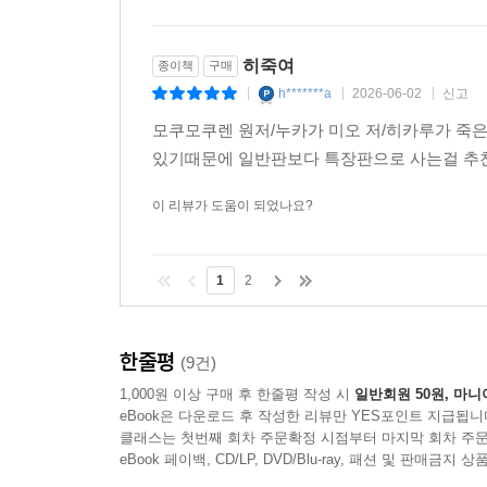
이 리뷰가 도움이 되었나요?
히죽여
종이책
구매
h*******a
2026-06-02
신고
|
|
|
모쿠모쿠렌 원저/누카가 미오 저/히카루가 죽은
있기때문에 일반판보다 특장판으로 사는걸 추천
이 리뷰가 도움이 되었나요?
1
2
한줄평
(9건)
1,000원 이상 구매 후 한줄평 작성 시
일반회원 50원, 마니
eBook은 다운로드 후 작성한 리뷰만 YES포인트 지급됩니
클래스는 첫번째 회차 주문확정 시점부터 마지막 회차 주문