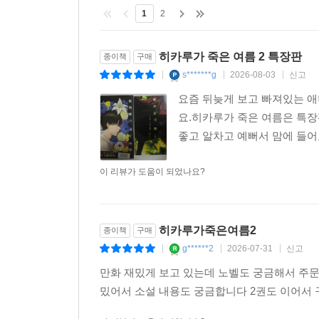
1
2
히카루가 죽은 여름 2 특장판
종이책
구매
s*******g
2026-08-03
신고
|
|
|
요즘 뒤늦게 보고 빠져있는 
요.히카루가 죽은 여름은 특장
좋고 알차고 예뻐서 맘에 들어
이 리뷰가 도움이 되었나요?
히카루가죽은여름2
종이책
구매
g******2
2026-07-31
신고
|
|
|
만화 재밌게 보고 있는데 노벨도 궁금해서 주
밌어서 소설 내용도 궁금합니다 2권도 이어서