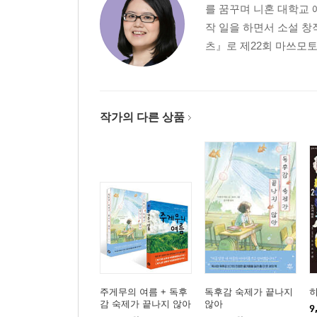
를 꿈꾸며 니혼 대학교 
작 일을 하면서 소설 창
츠』로 제22회 마쓰모토세
작가의 다른 상품
주게무의 여름 + 독후
독후감 숙제가 끝나지
히
감 숙제가 끝나지 않아
않아
9
세트