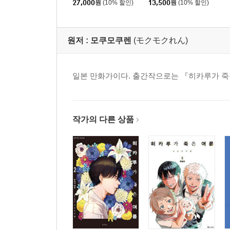
27,000
원
(10% 할인)
13,500
원
(10% 할인)
원저 :
모쿠모쿠렌
(モクモクれん)
일본 만화가이다. 출간작으로는 『히카루가 죽은
작가의 다른 상품