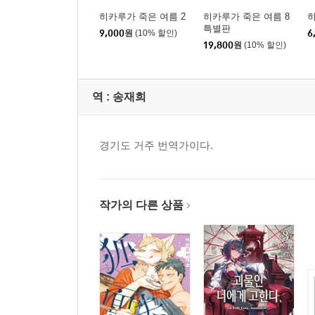
히카루가 죽은 여름 2
히카루가 죽은 여름 8
히
특별판
9,000
원
(10% 할인)
6
19,800
원
(10% 할인)
역 :
송재희
경기도 거주 번역가이다.
작가의 다른 상품