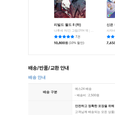
리빌드 월드 8 (하)
신은 
나후세 저/긴 그림/JYH 역
미스터블루
|
7건
10,800
원
(10% 할인)
7,65
배송/반품/교환 안내
배송 안내
예스24 배송
배송 구분
배송비 : 2,500원
안전하고 정확한 포장을 위해 