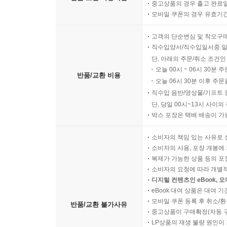
디지털 콘텐츠인 eBook의 
반품/교환 가능기간
중고상품의 경우 출고 완료일
모바일 쿠폰의 경우 유효기간(
고객의 단순변심 및 착오구
직수입양서/직수입일서중 일
단, 아래의 주문/취소 조건인
오늘 00시 ~ 06시 30분 
반품/교환 비용
오늘 06시 30분 이후 주문
직수입 음반/영상물/기프트 
단, 당일 00시~13시 사이
박스 포장은 택배 배송이 가
소비자의 책임 있는 사유로 
소비자의 사용, 포장 개봉에 
복제가 가능한 상품 등의 포장을 
소비자의 요청에 따라 개별
디지털 컨텐츠인 eBook, 
eBook 대여 상품은 대여 기
모바일 쿠폰 등록 후 취소/환
반품/교환 불가사유
중고상품이 구매확정(자동 