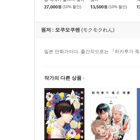
세트
27,000
원
(10% 할인)
13,500
원
(10% 할인)
1
원저 :
모쿠모쿠렌
(モクモクれん)
일본 만화가이다. 출간작으로는 『히카루가 죽은
작가의 다른 상품