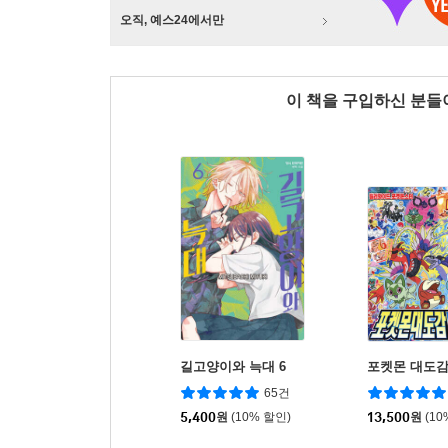
오직, 예스24에서만
이 책을 구입하신 분
길고양이와 늑대 6
포켓몬 대도감 
65건
5,400
원
(10% 할인)
13,500
원
(10