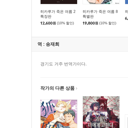
히카루가 죽은 여름 2
히카루가 죽은 여름 8
히
특장판
특별판
6
12,600
원
(10% 할인)
19,800
원
(10% 할인)
역 :
송재희
경기도 거주 번역가이다.
작가의 다른 상품