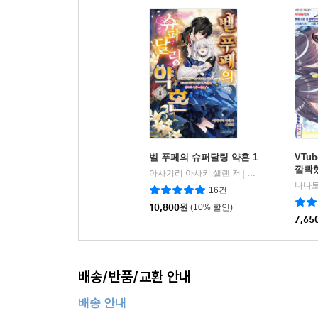
벨 푸페의 슈퍼달링 약혼 1
VTu
깜빡
아사기리 아사키,셀렌 저
학산문화사
|
었다 
16건
10,800
원
(10% 할인)
7,65
배송/반품/교환 안내
배송 안내