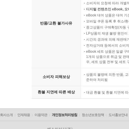
소비자의 요청에 따라 개별
디지털 컨텐츠인 eBook, 
eBook 대여 상품은 대여 기
모바일 쿠폰 등록 후 취소/환
반품/교환 불가사유
중고상품이 구매확정(자동 
LP상품의 재생 불량 원인이 기
시간의 경과에 의해 재판매가
전자상거래 등에서의 소비자
eBook 세트 상품은 일괄 
1개의 상품으로 취급 및 판매
우, 세트 상품 전부 및 세트
상품의 불량에 의한 반품, 교
소비자 피해보상
준하여 처리됨
환불 지연에 따른 배상
대금 환불 및 환불 지연에 
회사소개
인재채용
이용약관
개인정보처리방침
청소년보호정책
도서홍보안내