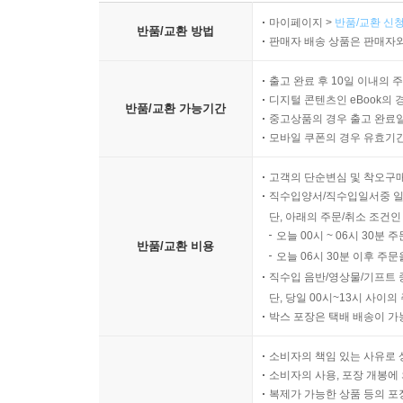
마이페이지 >
반품/교환 신청
반품/교환 방법
판매자 배송 상품은 판매자와
출고 완료 후 10일 이내의 
디지털 콘텐츠인 eBook의 
반품/교환 가능기간
중고상품의 경우 출고 완료일
모바일 쿠폰의 경우 유효기간(
고객의 단순변심 및 착오구
직수입양서/직수입일서중 일
단, 아래의 주문/취소 조건인
오늘 00시 ~ 06시 30분 
반품/교환 비용
오늘 06시 30분 이후 주문
직수입 음반/영상물/기프트 
단, 당일 00시~13시 사이
박스 포장은 택배 배송이 가
소비자의 책임 있는 사유로 
소비자의 사용, 포장 개봉에 
복제가 가능한 상품 등의 포장을 