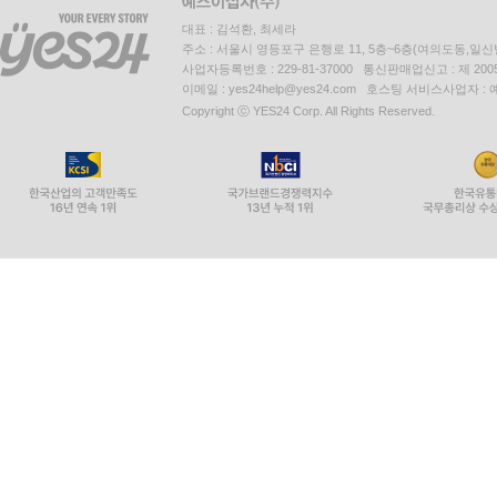
대표 : 김석환, 최세라
주소 : 서울시 영등포구 은행로 11, 5층~6층(여의도동,일신
사업자등록번호 : 229-81-37000 통신판매업신고 : 제 200
이메일 : yes24help@yes24.com 호스팅 서비스사업자 :
Copyright ⓒ YES24 Corp. All Rights Reserved.