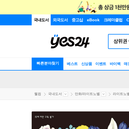
국내도서
외국도서
중고샵
eBook
크레마클럽
C
빠른분야찾기
베스트
신상품
이벤트
바이백
매
웰컴
국내도서
만화/라이트노벨
라이트노