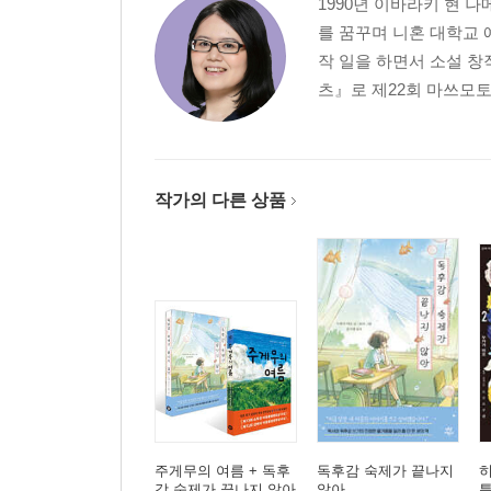
1990년 이바라키 현 
를 꿈꾸며 니혼 대학교 
작 일을 하면서 소설 창
츠』로 제22회 마쓰모토세
작가의 다른 상품
주게무의 여름 + 독후
독후감 숙제가 끝나지
히
감 숙제가 끝나지 않아
않아