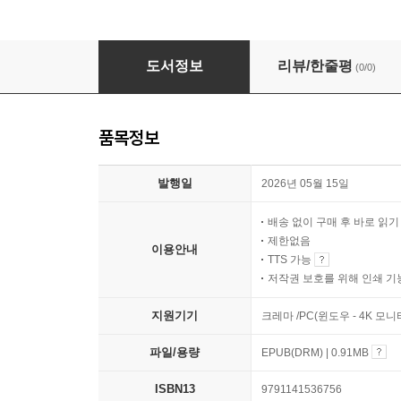
여배우는 회귀 PD를 좋아해!
도서정보
리뷰/한줄평
(0/0)
품목정보
발행일
2026년 05월 15일
배송 없이 구매 후 바로 읽
제한없음
이용안내
TTS 가능
저작권 보호를 위해 인쇄 기
지원기기
크레마 /PC(윈도우 - 4K 모
파일/용량
EPUB(DRM) | 0.91MB
ISBN13
9791141536756