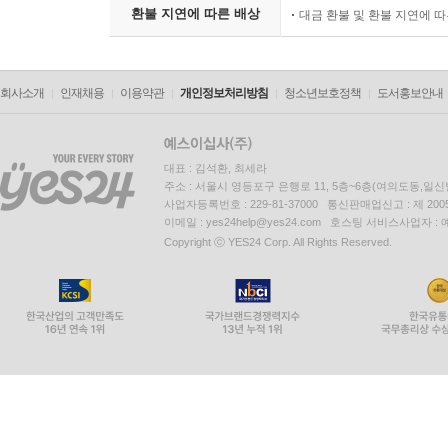
환불 지연에 따른 배상
대금 환불 및 환불 지연에 
회사소개
인재채용
이용약관
개인정보처리방침
청소년보호정책
도서홍보안내
대표 : 김석환, 최세라
주소 : 서울시 영등포구 은행로 11, 5층~6층(여의도동,일신
사업자등록번호 : 229-81-37000 통신판매업신고 : 제 200
이메일 : yes24help@yes24.com 호스팅 서비스사업자 :
Copyright ⓒ YES24 Corp. All Rights Reserved.