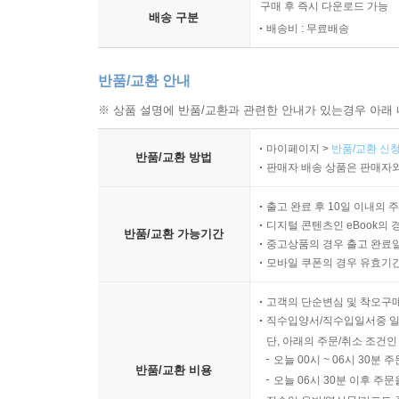
구매 후 즉시 다운로드 가능
배송 구분
배송비 : 무료배송
반품/교환 안내
※ 상품 설명에 반품/교환과 관련한 안내가 있는경우 아래 
마이페이지 >
반품/교환 신청
반품/교환 방법
판매자 배송 상품은 판매자와
출고 완료 후 10일 이내의 
디지털 콘텐츠인 eBook의 
반품/교환 가능기간
중고상품의 경우 출고 완료일
모바일 쿠폰의 경우 유효기간(
고객의 단순변심 및 착오구
직수입양서/직수입일서중 일
단, 아래의 주문/취소 조건인
오늘 00시 ~ 06시 30분 
반품/교환 비용
오늘 06시 30분 이후 주문