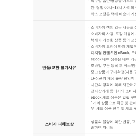
직수입 음반/영상물/기프트 
단, 당일 00시~13시 사이
박스 포장은 택배 배송이 가
소비자의 책임 있는 사유로 
소비자의 사용, 포장 개봉에 
복제가 가능한 상품 등의 포장을 
소비자의 요청에 따라 개별
디지털 컨텐츠인 eBook, 
eBook 대여 상품은 대여 기
모바일 쿠폰 등록 후 취소/환
반품/교환 불가사유
중고상품이 구매확정(자동 
LP상품의 재생 불량 원인이 기
시간의 경과에 의해 재판매가
전자상거래 등에서의 소비자
eBook 세트 상품은 일괄 
1개의 상품으로 취급 및 판매
우, 세트 상품 전부 및 세트
상품의 불량에 의한 반품, 교
소비자 피해보상
준하여 처리됨