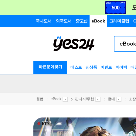
국내도서
외국도서
중고샵
eBook
크레마클럽
C
빠른분야찾기
베스트
신상품
이벤트
바이백
매
웰컴
eBook
판타지/무협
현대
소장