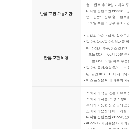
출고 완료 후 10일 이내의 
디지털 콘텐츠인 eBook의 
반품/교환 가능기간
중고상품의 경우 출고 완료일
모바일 쿠폰의 경우 유효기간(
고객의 단순변심 및 착오구
직수입양서/직수입일서중 일
단, 아래의 주문/취소 조건인
오늘 00시 ~ 06시 30분 
반품/교환 비용
오늘 06시 30분 이후 주문
직수입 음반/영상물/기프트 
단, 당일 00시~13시 사이
박스 포장은 택배 배송이 가
소비자의 책임 있는 사유로 
소비자의 사용, 포장 개봉에 
복제가 가능한 상품 등의 포장을 
소비자의 요청에 따라 개별
디지털 컨텐츠인 eBook, 
eBook 대여 상품은 대여 기