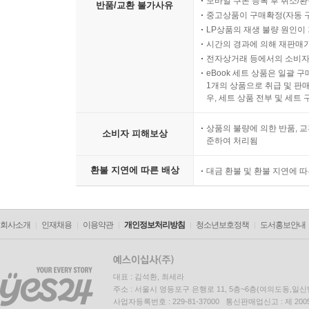
모바일 쿠폰 등록 후 취소/환
반품/교환 불가사유
중고상품이 구매확정(자동 
LP상품의 재생 불량 원인이 기
시간의 경과에 의해 재판매가
전자상거래 등에서의 소비자
eBook 세트 상품은 일괄 
1개의 상품으로 취급 및 판매
우, 세트 상품 전부 및 세트
상품의 불량에 의한 반품, 교
소비자 피해보상
준하여 처리됨
환불 지연에 따른 배상
대금 환불 및 환불 지연에 
회사소개
인재채용
이용약관
개인정보처리방침
청소년보호정책
도서홍보안내
대표 : 김석환, 최세라
주소 : 서울시 영등포구 은행로 11, 5층~6층(여의도동,일신
사업자등록번호 : 229-81-37000 통신판매업신고 : 제 200