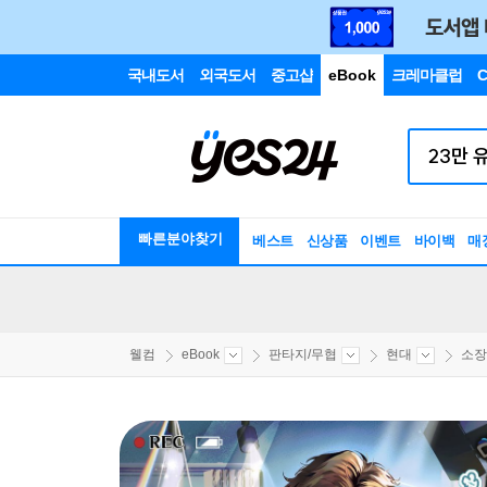
국내도서
외국도서
중고샵
eBook
크레마클럽
C
빠른분야찾기
베스트
신상품
이벤트
바이백
매
웰컴
eBook
판타지/무협
현대
소장