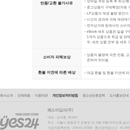
모바일 쿠폰 등록 후 취소/환
반품/교환 불가사유
중고상품이 구매확정(자동 
LP상품의 재생 불량 원인이 기
시간의 경과에 의해 재판매가
전자상거래 등에서의 소비자
eBook 세트 상품은 일괄 
1개의 상품으로 취급 및 판매
우, 세트 상품 전부 및 세트
상품의 불량에 의한 반품, 교
소비자 피해보상
준하여 처리됨
환불 지연에 따른 배상
대금 환불 및 환불 지연에 
회사소개
인재채용
이용약관
개인정보처리방침
청소년보호정책
도서홍보안내
대표 : 김석환, 최세라
주소 : 서울시 영등포구 은행로 11, 5층~6층(여의도동,일신
사업자등록번호 : 229-81-37000 통신판매업신고 : 제 200