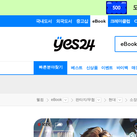
국내도서
외국도서
중고샵
eBook
크레마클럽
C
빠른분야찾기
베스트
신상품
이벤트
바이백
매
웰컴
eBook
판타지/무협
현대
소장