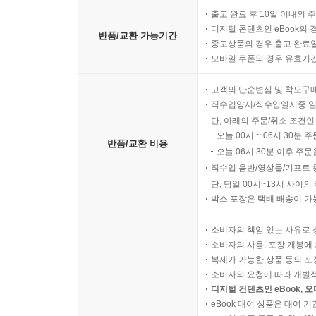
출고 완료 후 10일 이내의 
디지털 콘텐츠인 eBook의 
반품/교환 가능기간
중고상품의 경우 출고 완료일
모바일 쿠폰의 경우 유효기간(
고객의 단순변심 및 착오구
직수입양서/직수입일서중 일
단, 아래의 주문/취소 조건인
오늘 00시 ~ 06시 30분 
반품/교환 비용
오늘 06시 30분 이후 주문
직수입 음반/영상물/기프트 
단, 당일 00시~13시 사이
박스 포장은 택배 배송이 가
소비자의 책임 있는 사유로 
소비자의 사용, 포장 개봉에 
복제가 가능한 상품 등의 포장을 
소비자의 요청에 따라 개별
디지털 컨텐츠인 eBook, 
eBook 대여 상품은 대여 기