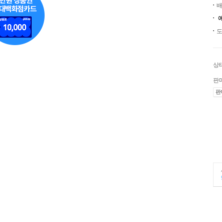
배
도
상
판
판