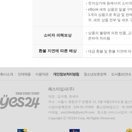
전자상거래 등에서의 소비자
eBook 세트 상품은 일괄 
1개의 상품으로 취급 및 판매
우, 세트 상품 전부 및 세트
상품의 불량에 의한 반품, 교
소비자 피해보상
준하여 처리됨
환불 지연에 따른 배상
대금 환불 및 환불 지연에 
회사소개
인재채용
이용약관
개인정보처리방침
청소년보호정책
도서홍보안내
대표 : 김석환, 최세라
주소 : 서울시 영등포구 은행로 11, 5층~6층(여의도동,일신
사업자등록번호 : 229-81-37000 통신판매업신고 : 제 200
이메일 : yes24help@yes24.com 호스팅 서비스사업자 :
Copyright ⓒ YES24 Corp. All Rights Reserved.