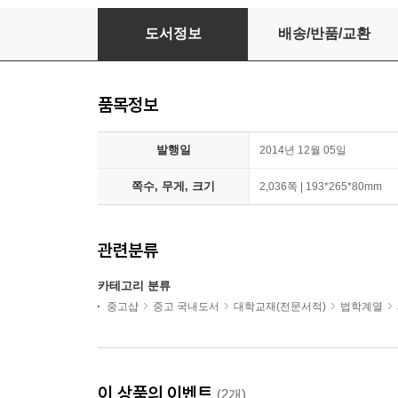
2015 지방세법해설
도서정보
배송/반품/교환
품목정보
발행일
2014년 12월 05일
쪽수, 무게, 크기
2,036쪽 | 193*265*80mm
관련분류
카테고리 분류
중고샵
중고 국내도서
대학교재(전문서적)
법학계열
이 상품의 이벤트
(2개)