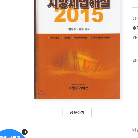
정
중
Y
결
공유하기
배