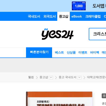
국내도서
외국도서
중고샵
eBook
크레마클럽
C
빠른분야찾기
베스트
신상품
이벤트
바이백
매
웰컴
중고샵
중고 국내도서
대학교재(전문서.
중
권