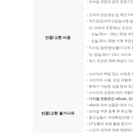
모바일 쿠폰의 경우 유효기간(
고객의 단순변심 및 착오구
직수입양서/직수입일서중 일
단, 아래의 주문/취소 조건인
오늘 00시 ~ 06시 30분 
반품/교환 비용
오늘 06시 30분 이후 주문
직수입 음반/영상물/기프트 
단, 당일 00시~13시 사이
박스 포장은 택배 배송이 가
소비자의 책임 있는 사유로 
소비자의 사용, 포장 개봉에 
복제가 가능한 상품 등의 포장을 
소비자의 요청에 따라 개별
디지털 컨텐츠인 eBook, 
eBook 대여 상품은 대여 기
모바일 쿠폰 등록 후 취소/환
반품/교환 불가사유
중고상품이 구매확정(자동 
LP상품의 재생 불량 원인이 기
시간의 경과에 의해 재판매가