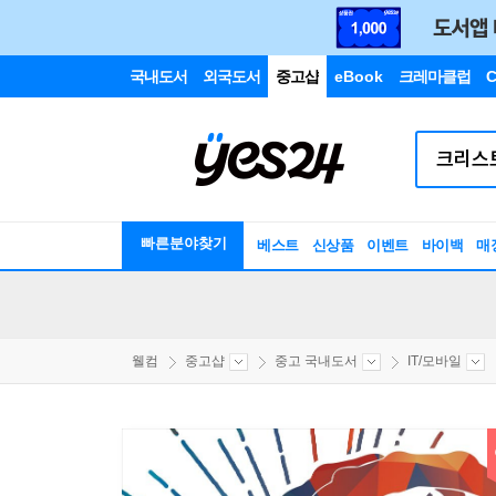
국내도서
외국도서
중고샵
eBook
크레마클럽
C
빠른분야찾기
베스트
신상품
이벤트
바이백
매
웰컴
중고샵
중고 국내도서
IT/모바일