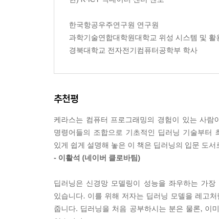
Chapter 2 수치입력 이진분류모델 레시피
Chapter 3 수치입력 다중클래스분류모델 레시피
한국항공우주연구원 연구원
Chapter 4 영상입력 수치 예측 모델 레시피
과학기술연합대학원대학교 위성 시스템 및 활
Chapter 5 영상입력 이진분류모델 레시피
경북대학교 전자전기컴퓨터공학부 학사
Chapter 6 영상입력 다중클래스분류모델 레시피
Chapter 7 시계열수치입력 수치 예측 모델 레시피
Chapter 8 문장(시계열수치)입력 이진분류모델 레
Chapter 9 문장(시계열수치)입력 다중클래스분류
추천평
케라스는 컴퓨터 프로그래밍의 경험이 있는 사람이
명령어들의 조합으로 기초적인 딥러닝 기술부터 최
있게 쉽게 설명해 놓은 이 책은 딥러닝의 입문 도서
- 이활석 (네이버 클로바팀)
딥러닝은 신경망 모델링이 성능을 좌우하는 가장 
있습니다. 이를 위해 저자는 딥러닝 모델을 레고
줍니다. 딥러닝을 처음 공부하시는 분은 물론, 이