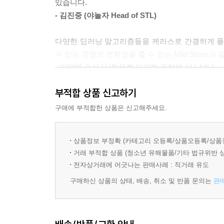
있습니다.
- 김진중 (야놀자 Head of STL)
다양한 딥러닝 알고리즘들을 케라스로 간결하게 풀
수 있는 관점의 전환점을 줄 수 있는 Mild Stone과 
- 이태영 수석 (신한은행 디지털 전략부 AI LAB )
부적합 상품 신고하기
딥러닝을 공부하려면 두 가지 어려운 점에 부딪히게
풀고 있다. 뜬구름같은 이론은 브릭이라는 손에 잡히
구매에 부적합한 상품은 신고해주세요.
수 있는 라이브러리로 풀어준다. 백문이 불여일견이
- 하용호 (데이터사이언티스트)
상품정보 부정확 (카테고리 오등록/상품오등록/상품
거래 부적합 상품 (청소년 유해물품/기타 법규위반 
많은 딥러닝 프레임워크 중 가장 쉽게 접근할 수 있는
전자상거래에 어긋나는 판매사례 : 직거래 유도
보여주기 위해 친절하게 정리된 내용이라 생각합니다
구매하신 상품의 상태, 배송, 취소 및 반품 문의는
판
- 전태균 (쎄트렉아이)
KAIST에서 진행한 R 강의.
그곳에서 강사와 수강생으로 첫 만남을 가졌다. 