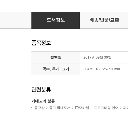
블록과 함께 하는 파이썬 딥러닝 케라스
도서정보
배송/반품/교환
품목정보
발행일
2017년 09월 30일
쪽수, 무게, 크기
304쪽 | 188*257*30mm
관련분류
카테고리 분류
중고샵
중고 국내도서
IT/모바일
프로그래밍 언어
파