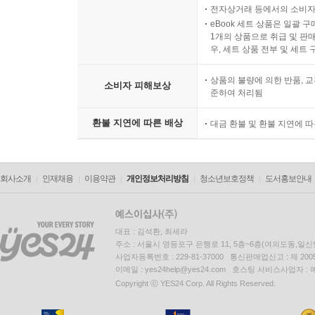
전자상거래 등에서의 소비자
eBook 세트 상품은 일괄 
1개의 상품으로 취급 및 판매
우, 세트 상품 전부 및 세트
상품의 불량에 의한 반품, 교
소비자 피해보상
준하여 처리됨
환불 지연에 따른 배상
대금 환불 및 환불 지연에 
회사소개
인재채용
이용약관
개인정보처리방침
청소년보호정책
도서홍보안내
대표 : 김석환, 최세라
주소 : 서울시 영등포구 은행로 11, 5층~6층(여의도동,일신
사업자등록번호 : 229-81-37000 통신판매업신고 : 제 200
이메일 : yes24help@yes24.com 호스팅 서비스사업자 :
Copyright ⓒ YES24 Corp. All Rights Reserved.