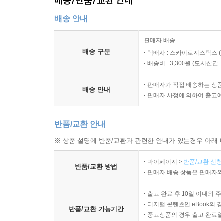
배송/반품/교환 안내
KISTI에서 근무하는 후배가 앞으로 딥러닝을 단절함
배송 안내
본 책의 저자인 김태영 이사님을 다시 만나게 되
이용하여 어려운 알고리즘을 쉽게 이해할 수 있도
판매자 배송
Keras를 이용하여 딥러닝에 입문하려는 사람들
배송 구분
택배사 : 스카이로지스틱스 (
이해로 여행이 풍성해지듯이 김태영 이사님이 쓰신
배송비 : 3,300원 (
도서산간 : 
되리라고 자부할 수 있다. 이 책을 통하여 딥러
판매자가 직접 배송하는 상
말해지는 경험을 하게 될 것이다. 멋진 책을 출간하
배송 안내
판매자 사정에 의하여 출고
- 이부일 ((주)인사아트마이닝 대표)
반품/교환 안내
케라스를 처음 시작할 때 가장 많은 도움을 받았던
유재준 (카이스트)
※ 상품 설명에 반품/교환과 관련한 안내가 있는경우 아래 
마이페이지 >
반품/교환 신청
반품/교환 방법
판매자 배송 상품은 판매자와
출고 완료 후 10일 이내의 
디지털 콘텐츠인 eBook의 
반품/교환 가능기간
중고상품의 경우 출고 완료일