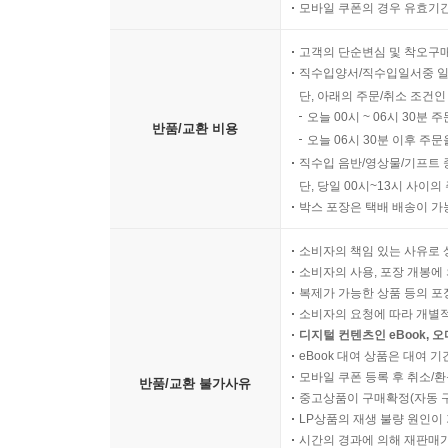
모바일 쿠폰의 경우 유효기간(
고객의 단순변심 및 착오구
직수입양서/직수입일서중 일
단, 아래의 주문/취소 조건인
오늘 00시 ~ 06시 30분 
반품/교환 비용
오늘 06시 30분 이후 주문
직수입 음반/영상물/기프트 
단, 당일 00시~13시 사이
박스 포장은 택배 배송이 가
소비자의 책임 있는 사유로 
소비자의 사용, 포장 개봉에 
복제가 가능한 상품 등의 포장을 
소비자의 요청에 따라 개별
디지털 컨텐츠인 eBook, 
eBook 대여 상품은 대여 기
모바일 쿠폰 등록 후 취소/환
반품/교환 불가사유
중고상품이 구매확정(자동 
LP상품의 재생 불량 원인이 기
시간의 경과에 의해 재판매가