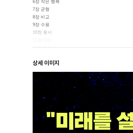
6장 작은 행복
7장 균형
8장 비교
9장 수용
10장 용서
11장 의미
12장 자신감
상세 이미지
참고문헌