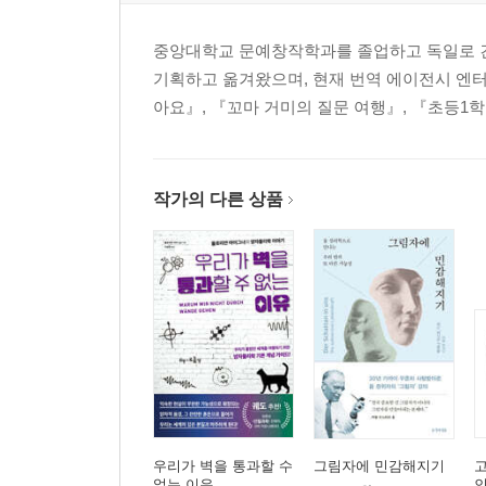
중앙대학교 문예창작학과를 졸업하고 독일로 건
기획하고 옮겨왔으며, 현재 번역 에이전시 엔
아요』, 『꼬마 거미의 질문 여행』, 『초등1
작가의 다른 상품
우리가 벽을 통과할 수
그림자에 민감해지기
고
없는 이유
인