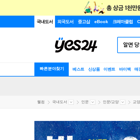
국내도서
외국도서
중고샵
eBook
크레마클럽
C
빠른분야찾기
베스트
신상품
이벤트
바이백
매
웰컴
국내도서
인문
인문/교양
교양