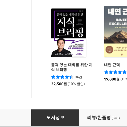
품격 있는 대화를 위한 지
내면 근력
식 브리핑
94건
19,800
원
(10
22,500
원
(10% 할인)
밤의 설계자
도서정보
리뷰/한줄평
(34/1)