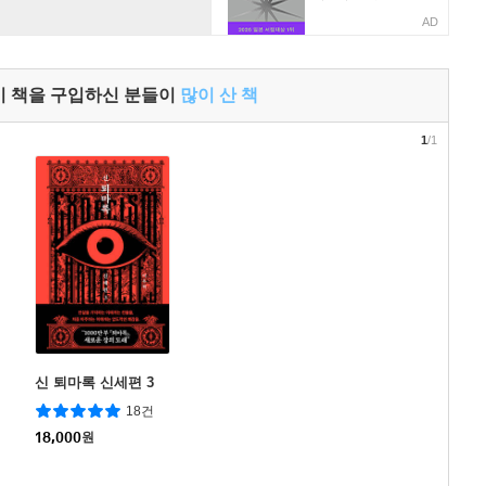
AD
이 책을 구입하신 분들이
많이 산 책
1
/1
신 퇴마록 신세편 3
18건
18,000
원