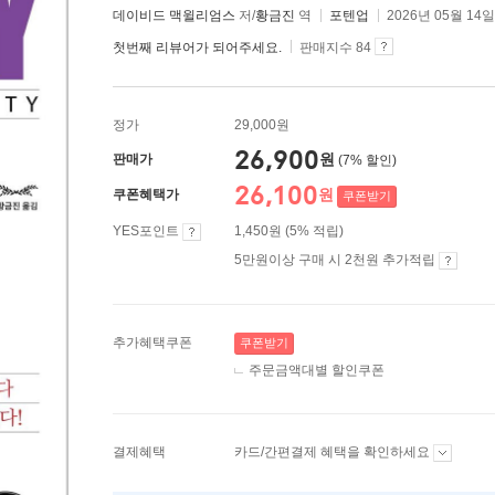
데이비드 맥윌리엄스
저/
황금진
역
포텐업
2026년 05월 14일
첫번째 리뷰어가 되어주세요.
판매지수 84
정가
29,000원
26,900
원
판매가
(7% 할인)
26,100
원
쿠폰혜택가
쿠폰받기
YES포인트
1,450원 (5% 적립)
5만원이상 구매 시 2천원 추가적립
추가혜택쿠폰
쿠폰받기
주문금액대별 할인쿠폰
결제혜택
카드/간편결제 혜택을 확인하세요