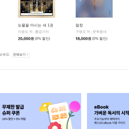
눈물을 마시는 새 1권
절창
이영도 저
황금가지
구병모 저
문학동네
|
|
20,000
원
(0% 할인)
18,000
원
(0% 할인)
보세요.
전체보기