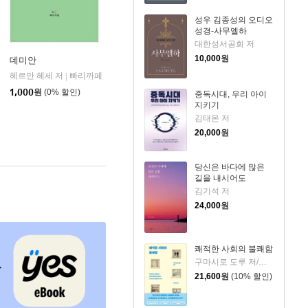
성우 김종성의 오디오
성경-사무엘하
대한성서공회 저
10,000
원
데미안
헤르만 헤세 저
빠리까페
|
1,000
원
(0% 할인)
중독시대, 우리 아이
지키기
김태온 저
20,000
원
당신은 바다에 많은
길을 내시어도
김기석 저
24,000
원
쾌적한 사회의 불쾌함
구마시로 도루 저/이정미 역
21,600
원
(10% 할인)