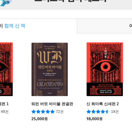
들이
함께 산 책
편 1
워런 버핏 바이블 완결판
신 퇴마록 신세편 2
49건
72건
19건
25,000
원
18,000
원