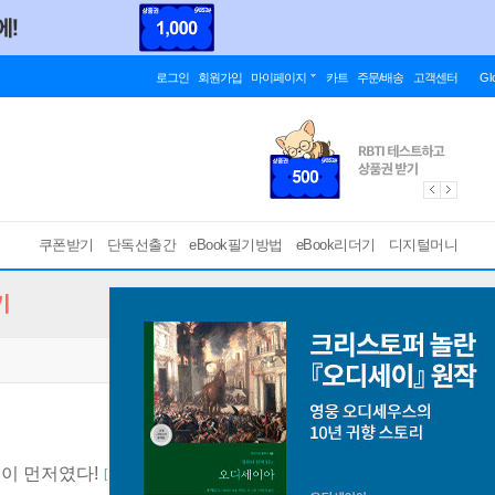
로그인
회원가입
마이페이지
카트
주문/배송
고객센터
Gl
쿠폰받기
단독선출간
eBook필기방법
eBook리더기
디지털머니
기
돈’이 먼저였다!
[ mp3 ]