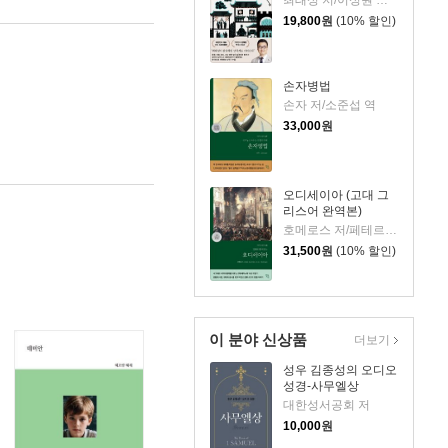
최태성 저/이성원 감수
19,800
원
(10% 할인)
손자병법
손자 저/소준섭 역
33,000
원
오디세이아 (고대 그
리스어 완역본)
호메로스 저/페테르 파울 루벤스 그림/박문재 역
31,500
원
(10% 할인)
이 분야 신상품
더보기
성우 김종성의 오디오
성경-사무엘상
대한성서공회 저
10,000
원