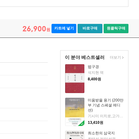
26,900
카트에 넣기
바로구매
원클릭구매
원
이 분야 베스트셀러
더보기
법구경
석지현 역
8,400
원
미움받을 용기 (200만
부 기념 스페셜 에디
션)
기시미 이치로,고가 후미타케 저/전경아 역/김정운 감수
13,410
원
최소한의 삼국지