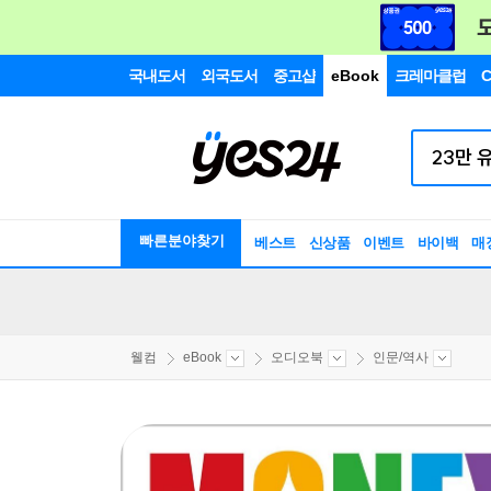
국내도서
외국도서
중고샵
eBook
크레마클럽
C
빠른분야찾기
베스트
신상품
이벤트
바이백
매
웰컴
eBook
오디오북
인문/역사