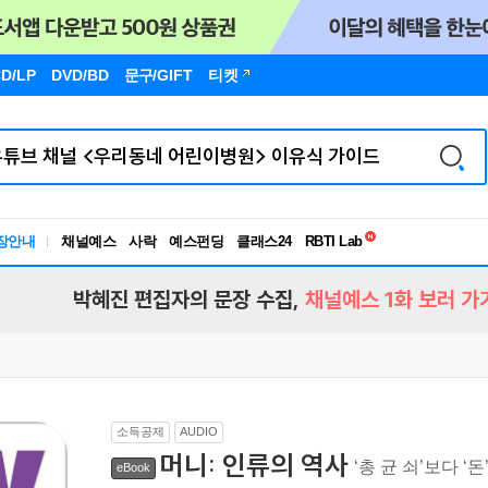
D/LP
DVD/BD
문구
/GIFT
티켓
독서유형검사
RBTI Lab
장안내
채널예스
사락
예스펀딩
클래스24
독서유형검사
박혜진 편집자의 문장 수집,
채널예스 1화 보러 가
소득공제
AUDIO
머니: 인류의 역사
‘총 균 쇠’보다 ‘
eBook