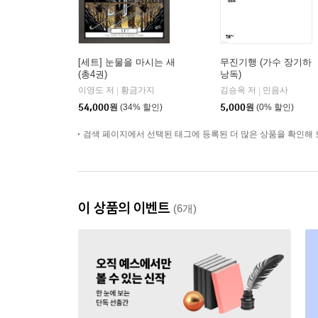
[세트] 눈물을 마시는 새
무진기행 (가수 장기하
(총4권)
낭독)
이영도 저
황금가지
김승옥 저
민음사
|
|
54,000
원
(34% 할인)
5,000
원
(0% 할인)
검색 페이지에서 선택된 태그에 등록된 더 많은 상품을 확인해 
이 상품의 이벤트
(6개)