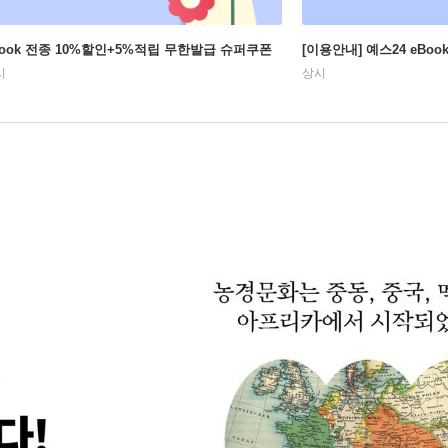
Book 전종 10%할인+5%적립 무한발급 슈퍼쿠폰
[이용안내] 예스24 eBo
시
상시