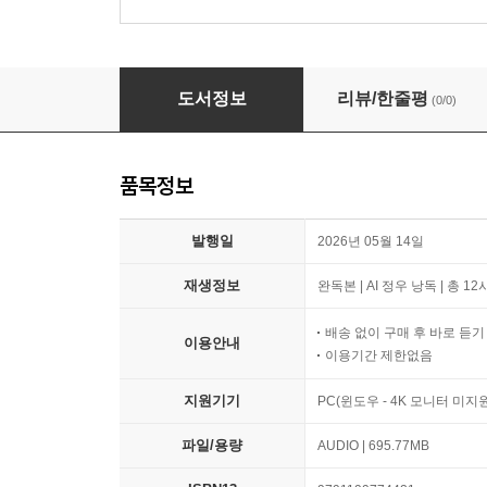
머니: 인류의 역사
도서정보
리뷰/한줄평
(0/0)
품목정보
발행일
2026년 05월 14일
재생정보
완독본 | AI 정우 낭독 | 총 1
배송 없이 구매 후 바로 듣
이용안내
이용기간 제한없음
지원기기
PC(윈도우 - 4K 모니터 미
파일/용량
AUDIO | 695.77MB