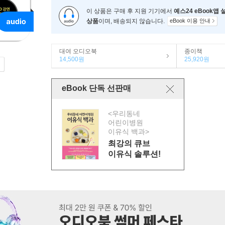
이 상품은 구매 후 지원 기기에서
예스24 eBook앱
상품
이며, 배송되지 않습니다.
eBook 이용 안내
대여 오디오북
종이책
14,500원
25,920원
eBook 단독 선판매
<우리동네
어린이병원
이유식 백과>
최강의 큐브
이유식 솔루션!