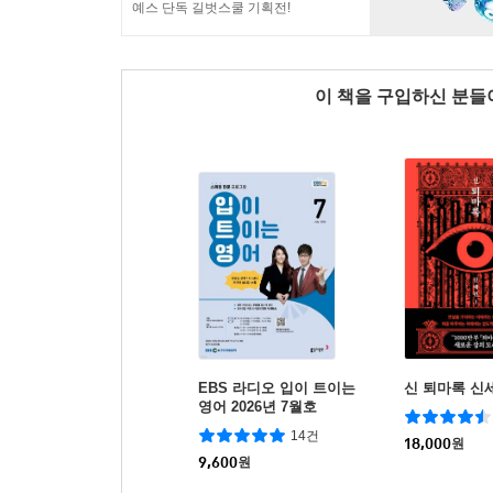
예스 단독 길벗스쿨 기획전!
이 책을 구입하신 분
EBS 라디오 입이 트이는
신 퇴마록 신세
영어 2026년 7월호
14건
18,000
원
9,600
원