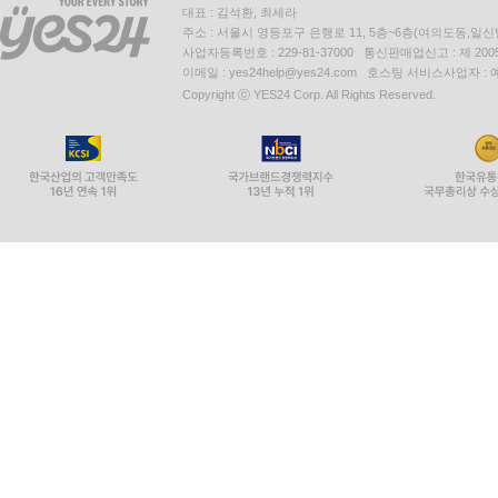
대표 : 김석환, 최세라
주소 : 서울시 영등포구 은행로 11, 5층~6층(여의도동,일신
사업자등록번호 : 229-81-37000 통신판매업신고 : 제 200
이메일 : yes24help@yes24.com 호스팅 서비스사업자 :
Copyright ⓒ YES24 Corp. All Rights Reserved.