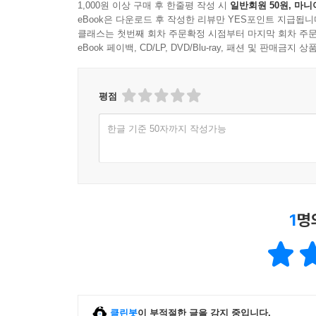
‘3장 예술가는 스타일 아이콘’에서는
1,000원 이상 구매 후 한줄평 작성 시
일반회원 50원, 마니
eBook은 다운로드 후 작성한 리뷰만 YES포인트 지급됩니
클래스는 첫번째 회차 주문확정 시점부터 마지막 회차 주문
자기 이미지 연출을 통해 시대의 스타일 아이콘이
eBook 페이백, CD/LP, DVD/Blu-ray, 패션 및 판매금
강렬한 이미지로 각인된 이들은 예술계와 대중문
유행과 결합된 미적 이미지로 기억되는 예술가의 옷
평점
알브레히트 뒤러, 귀스타브 쿠르베, 아메데오 모딜리아
한글 기준 50자까지 작성가능
쿠사마 야요이, 프리다 칼로, 조지아 오키프, 제프
따라가며, 그들이 어떻게 셀러브리티이자 문화적 상
‘4장 최고의 파트너: 예술과 패션’에서는
1
명
한때 ‘저급 예술’로 치부되던 패션과 고급예술이
가능성을 탐색한다. 특히 ‘미술관에 들어간 패션 
가는 예술과 패션의 새로운 관계를 조명한다.
몸 위에 새겨진 가장 직관적인 기호,
클린봇
이 부적절한 글을 감지 중입니다.