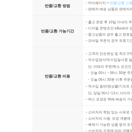
마이페이지 >
반품/교환 신청
반품/교환 방법
판매자 배송 상품은 판매자와
출고 완료 후 10일 이내의 
디지털 콘텐츠인 eBook의 
반품/교환 가능기간
중고상품의 경우 출고 완료일
모바일 쿠폰의 경우 유효기간(
고객의 단순변심 및 착오구
직수입양서/직수입일서중 일
단, 아래의 주문/취소 조건인
오늘 00시 ~ 06시 30분 
반품/교환 비용
오늘 06시 30분 이후 주문
직수입 음반/영상물/기프트 
단, 당일 00시~13시 사이
박스 포장은 택배 배송이 가
소비자의 책임 있는 사유로 
소비자의 사용, 포장 개봉에 
복제가 가능한 상품 등의 포장을 
소비자의 요청에 따라 개별