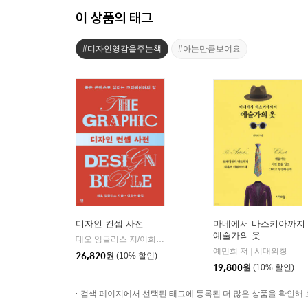
이 상품의 태그
#디자인영감을주는책
#아는만큼보여요
디자인 컨셉 사전
마네에서 바스키아까지
예술가의 옷
테오 잉글리스 저/이희수 역
윌북(willbook)
|
예민희 저
시대의창
|
26,820
원
(10% 할인)
19,800
원
(10% 할인)
검색 페이지에서 선택된 태그에 등록된 더 많은 상품을 확인해 