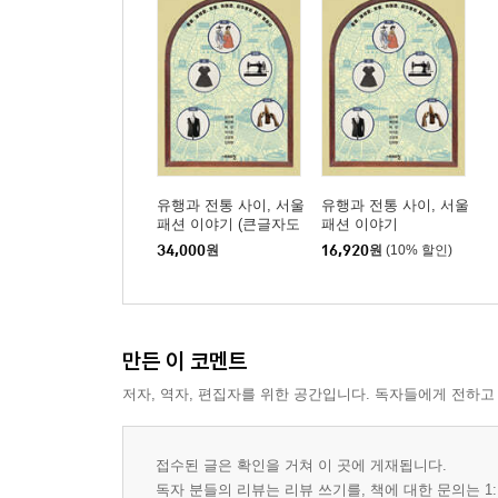
옷으로 쓰는 고백 _트레이시 에민
4 사회 구성 속 우리의 옷
인종차별의 충격을 입은 옷 _닉 케이브
아프리카 민족주의적 구조에 도전하는 _라일 애쉬
수트의 아이러니 괴짜 듀오 _길버트와 조지
3장 예술가는 스타일 아이콘
유행과 전통 사이, 서울
유행과 전통 사이, 서울
패션 이야기 (큰글자도
패션 이야기
1 예술가의 옷: 권위와 자유 사이
서)
34,000
원
16,920
원
(10% 할인)
자화상 속 귀족적 옷차림의 화가들
낭만적 파리지앵 _보헤미안의 빵모자와 검은 망토
스모크를 입은 노동하는 예술가 _빈센트 반 고흐
악동 기질의 댄디스트 _제임스 애벗 맥닐 휘슬러
만든 이 코멘트
우아한 복장의 가족 _이삭 그뤼네발트와 시그리드
저자, 역자, 편집자를 위한 공간입니다. 독자들에게 전하고
2 현대의 패셔니스타 예술가들
스트라이프 셔츠의 파리지앵 _파블로 피카소
기괴함을 입은 초현실적 댄디 _살바도르 달리
접수된 글은 확인을 거쳐 이 곳에 게재됩니다.
워홀 룩을 창조한 _앤디 워홀
독자 분들의 리뷰는 리뷰 쓰기를, 책에 대한 문의는 1: