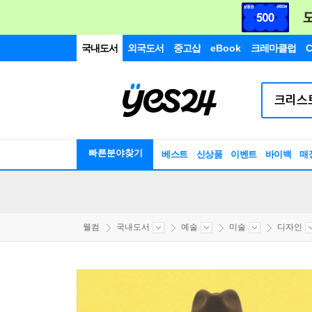
국내도서
외국도서
중고샵
eBook
크레마클럽
C
빠른분야찾기
베스트
신상품
이벤트
바이백
매
웰컴
국내도서
예술
미술
디자인