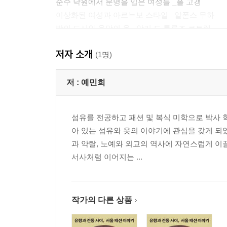
순수 낙원에서 문명을 입은 여성들 _폴 고갱
이상화된 여성과 아르누보 스타일 _알폰스 무하
밤의 도시와 욕망의 옷 _앙리 드 툴루즈 로트렉
저자 소개
2장 몸 위의 언어: 예술가가 입은 철학
(1명)
1 아방가르드 예술가들의 옷장
몸을 해방시킨 헐렁한 튜닉의 미학 _빈 분리파의 
저 :
예민희
수트로 선언한 미래 정치 _이탈리아 미래주의
사회주의 이념을 담은 노동복 _러시아 구성주의
섬유를 전공하고 패션 및 복식 미학으로 박사 
낚시 조끼와 낡은 펠트 모자를 쓴 _요셉 보이스
아 있는 섬유와 옷의 이야기에 관심을 갖게 되었
2 예술가의 남자 옷과 여자 옷
과 약탈, 노예와 외교의 역사에 자연스럽게 이
여자 옷을 입은 남자 _마르셀 뒤샹
서사처럼 이어지는 ...
로즈 셀라비의 이미지를 재현한 _야스마사 모리무
수트 속 또 다른 젠더 _젠더의 경계를 비튼 여성 
옷으로 정체성의 허구를 탐구한 _신디 셔먼
무심한 복장의 _사라 루카스
작가의 다른 상품
3 고백, 상처와 아픔의 옷
트라우마와 치유의 언어 _루이즈 부르주아