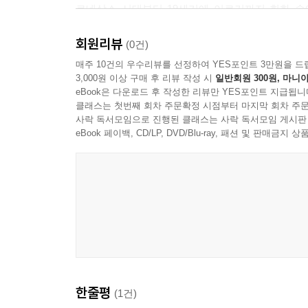
르네상스 시대부터 19세기에 이르기까지 회화 속
표현에서 출발해, 산업화와 도시화가 진행된 19
회원리뷰
조망한다.
(0건)
매주 10건의 우수리뷰를 선정하여 YES포인트 3만원을 드
3,000원 이상 구매 후 리뷰 작성 시
일반회원 300원, 마니아
앙리 마티스, 에드가 드가, 제임스 티소, 에두아르 
eBook은 다운로드 후 작성한 리뷰만 YES포인트 지급됩니
옷을 어떻게 재현하고 해석했는지, 그 안에 담긴 문
클래스는 첫번째 회차 주문확정 시점부터 마지막 회차 주문
사락 독서모임으로 진행된 클래스는 사락 독서모임 게시판
‘2장 몸의 언어: 예술가가 입은 철학’에서는
eBook 페이백, CD/LP, DVD/Blu-ray, 패션 및 판매금
예술가의 몸을 하나의 캔버스처럼 활용해 옷을 통
메시지를 담아낸 사례들을 조명한다. 단순히 매혹적인
구스타프 클림트, 프란체스코 칸줄로, 류보프 포포바
루카스, 루이즈 부르주아, 트레이시 에민, 닉 케
출발점으로 삼아, 사회 변화를 촉발하기 위한 정치
통념과 관습을 전복적으로 드러내는 옷에 이르기까
한줄평
(1건)