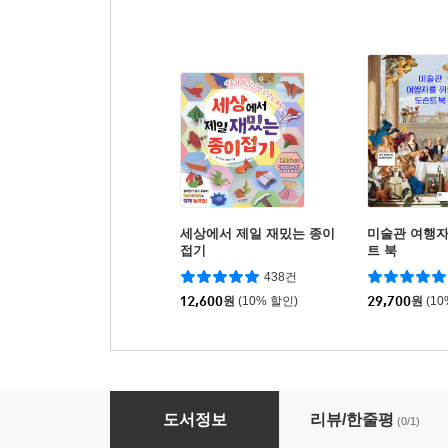
세상에서 제일 재밌는 종이
미술관 여행자
접기
트 북
438건
12,600
원
(10% 할인)
29,700
원
(1
마네에서 바스키아까지 예술가의 옷
도서정보
리뷰/한줄평
(0/1)