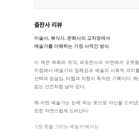
욕망을 감싼 도트의 갑옷 _쿠사마 야요이
고통을 승화한 라틴 아메리카 스타일 _프리다 칼로
미국 모던 패셔니스타 _조지아 오키프
출판사 리뷰
과장된 남성성을 파는 수트 차림의 장사꾼 _제프 
비판이 담긴 스트리트 스타일 _장 미셸 바스키아
미술사, 복식사, 문화사의 교차점에서
영국적 위트가 깃든 스타일의 대가 _데이비드 호크
예술가를 이해하는 가장 사적인 방식
4장 최고의 파트너: 예술과 패션
이 책은 회화와 조각, 퍼포먼스의 이면에서 오랫
1 미술관에 들어간 패션 디자이너
지점에서 예술가의 정체성과 예술의 사회적 의미를 
2 패션을 창조하는 예술가
선택과 망설임, 타협과 저항이 축적된 기록이다. 예
없는 선언처럼 남아 있다.
에필로그
참고문헌
왜 어떤 예술가는 눈에 띄는 옷으로 자신을 드러냈을
인물 찾아보기
또한 자연스럽게 드러난다.
‘1장 옷을 그리는 예술가’에서는