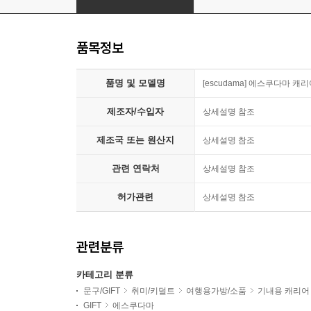
품목정보
품명 및 모델명
[escudama] 에스쿠다마 캐
제조자/수입자
상세설명 참조
제조국 또는 원산지
상세설명 참조
관련 연락처
상세설명 참조
허가관련
상세설명 참조
관련분류
카테고리 분류
문구/GIFT
취미/키덜트
여행용가방/소품
기내용 캐리어
GIFT
에스쿠다마