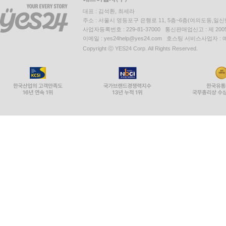
대표 : 김석환, 최세라
주소 : 서울시 영등포구 은행로 11, 5층~6층(여의도동,일신
사업자등록번호 : 229-81-37000 통신판매업신고 : 제 200
이메일 : yes24help@yes24.com 호스팅 서비스사업자 :
Copyright ⓒ YES24 Corp. All Rights Reserved.