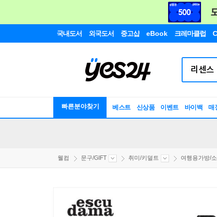
국내도서
외국도서
중고샵
eBook
크레마클럽
C
빠른분야찾기
베스트
신상품
이벤트
바이백
매
웰컴
문구/GIFT
취미/키덜트
여행용가방/