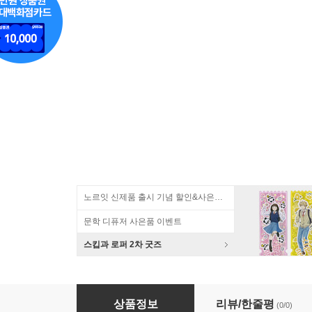
노르잇 신제품 출시 기념 할인&사은품 증정!
문학 디퓨저 사은품 이벤트
스킵과 로퍼 2차 굿즈
[escudama] 에스쿠다마 캐리어파우치 HS-M17
상품정보
리뷰/한줄평
(0/0)