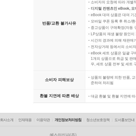
소비자의 요청에 따라 개별
디지털 컨텐츠인 eBook, 
eBook 대여 상품은 대여 기
모바일 쿠폰 등록 후 취소/환
반품/교환 불가사유
중고상품이 구매확정(자동 
LP상품의 재생 불량 원인이 기
시간의 경과에 의해 재판매가
전자상거래 등에서의 소비자
eBook 세트 상품은 일괄 
1개의 상품으로 취급 및 판매
우, 세트 상품 전부 및 세트
상품의 불량에 의한 반품, 교
소비자 피해보상
준하여 처리됨
환불 지연에 따른 배상
대금 환불 및 환불 지연에 
회사소개
인재채용
이용약관
개인정보처리방침
청소년보호정책
도서홍보안내