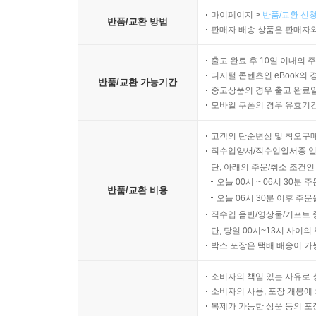
마이페이지 >
반품/교환 신청
반품/교환 방법
판매자 배송 상품은 판매자와
출고 완료 후 10일 이내의 
디지털 콘텐츠인 eBook의 
반품/교환 가능기간
중고상품의 경우 출고 완료일
모바일 쿠폰의 경우 유효기간(
고객의 단순변심 및 착오구
직수입양서/직수입일서중 일
단, 아래의 주문/취소 조건인
오늘 00시 ~ 06시 30분 
반품/교환 비용
오늘 06시 30분 이후 주문
직수입 음반/영상물/기프트 
단, 당일 00시~13시 사이
박스 포장은 택배 배송이 가
소비자의 책임 있는 사유로 
소비자의 사용, 포장 개봉에 
복제가 가능한 상품 등의 포장을 