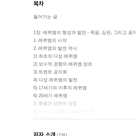
목차
들어가는 글
1장: 레퀴엠의 형성과 발전 - 죽음, 심판, 그리고 음
1. 레퀴엠의 시작
2. 레퀴엠의 발전 역사
1) 최초의 다성 레퀴엠
2) 보수적 경향의 레퀴엠 장르
3) 트렌트 공의회
4) 다성 레퀴엠의 발전
5) 17세기와 이후의 레퀴엠
6) 20세기 레퀴엠
3. 죽음과 심판의 상징
1) 진노의 날(Dies irae)과 연옥
2) 중세 죽음의 문화
3) 죽음을 대하는 태도의 변화와 레퀴엠의 진화
저자 소개
(1명)