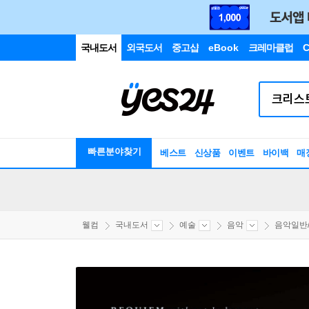
국내도서
외국도서
중고샵
eBook
크레마클럽
C
빠른분야찾기
베스트
신상품
이벤트
바이백
매
웰컴
국내도서
예술
음악
음악일반