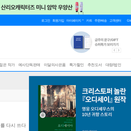
로그인
회원가입
마이페이지
카트
주문/배송
고객센터
Gl
젊은 작가
예사단독판매
이달의사은품
특가할인
추천도서
대량/법인
후를 다시 쓰다