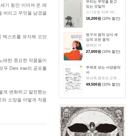
우리는 무엇을 듣고
세기 동안 이어져 온 레
있는 것일까
스기모토 타쿠 저/오롤로 역
을 버리고 무엇을 남겼을
16,200
원
(10% 할인)
방구석 음악 상식 세
통적 텍스트를 유지해 오던
상의 모든 음악
윤태민 저
27,000
원
(10% 할인)
 노래한 중요한 작품들이
주제로 보는 서양음악
Dies irae의 공포를
사
유선옥,원유선,오희숙 저
49,500
원
(10% 할인)
어떻게 변화하고 발전했는
로와 소망을 어떻게 작품