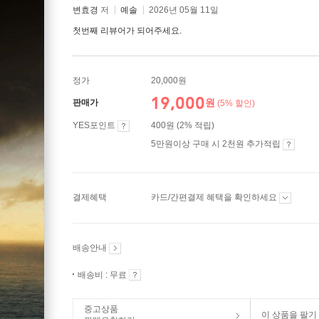
변효경
저
예솔
2026년 05월 11일
첫번째 리뷰어가 되어주세요.
정가
20,000원
19,000
원
판매가
(5% 할인)
YES포인트
400원 (2% 적립)
5만원이상 구매 시 2천원 추가적립
결제혜택
카드/간편결제 혜택을 확인하세요
배송안내
배송비 : 무료
중고상품
이 상품을 팔기