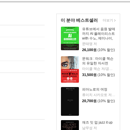
이 분야 베스트셀러
더보기
유튜브에서 음원 발매
까지 AI 플레이리스트
with 수노, 제미나이,
리퍼, 캔바, 캡컷, 스포
문태영 저
티파이
26,100
원
(10% 할인)
문워크 : 마이클 잭슨
의 유일한 자서전
마이클 잭슨 저/공경희 역
31,500
원
(10% 할인)
피아노로의 여정
류이치 사카모토 저/황국영 역
20,700
원
(10% 할인)
재즈 잇 업 jazz it up
남무성 저