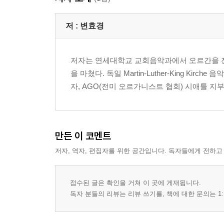
2장: 브람스 레퀴엠 - 전례의 틀을 떠나 인간을 위
1. 독일 레퀴엠이 아닌 인간 레퀴엠
저 :
변효경
2. 브람스의 독일: 종교와 민족, 그리고 음악
1) 계몽주의의 확산과 종교의 재해석
저자는 연세대학교 교회음악과에서 오르간을 전
2) 전쟁과 브람스
을 마쳤다. 독일 Martin-Luther-King Kir
3) 독일 민족주의의 부상과 브람스
자, AGO(전미 오르가니스트 협회) 시애틀 지
3. 변화의 시대
1) 루터교 장례음악의 신학적 전환
2) 독일어 성경과 브람스의 텍스트 선택
3) 브람스의 신앙
만든 이 코멘트
4) 다른 작품에 비친 브람스의 신앙관
저자, 역자, 편집자를 위한 공간입니다. 독자들에게 전하고
5) 브람스의 신앙 논쟁
6) 브람스가 바꾼 레퀴엠의 중심축
4. 레퀴엠의 초연
접수된 글은 확인을 거쳐 이 곳에 게재됩니다.
5. 레퀴엠의 악장별 이해
독자 분들의 리뷰는 리뷰 쓰기를, 책에 대한 문의는 1:
6. 위로의 음악, 신앙의 성찰