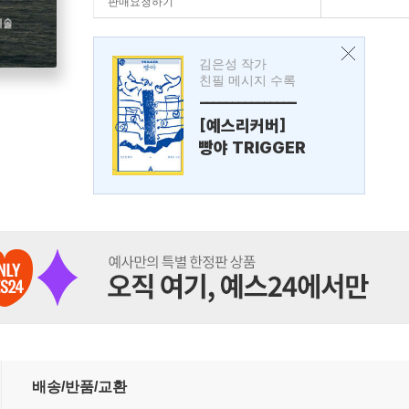
판매요청하기
김은성 작가
친필 메시지 수록
---------------
[예스리커버]
빵야 TRIGGER
배송/반품/교환