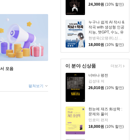
24,300
원
(10% 할인)
누구나 쉽게 AI 작사 &
작곡 with 생성형 인공
지능, 챗GPT, 수노, 유
디오
현병욱(오땡큐),신수진 공저
18,000
원
(10% 할인)
이 분야 신상품
더보기
도서 모음
너바나 평전
김성대 저
펼쳐보기
26,010
원
(10% 할인)
한눈에 재즈 화성학 :
문제와 풀이
민로미 편저
18,000
원
(10% 할인)