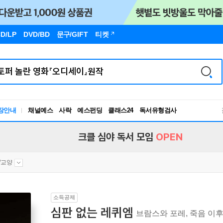
D/LP
DVD/BD
문구
/GIFT
티켓
장안내
채널예스
사락
예스펀딩
클래스24
독서유형검사
RBTI Lab
독서유형검사
크클 심야 독서 모임
OPEN
/교양
소득공제
심판 없는 레퀴엠
브람스와 포레, 죽음 이