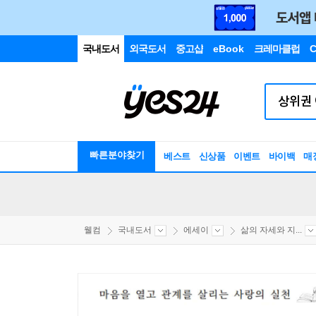
국내도서
외국도서
중고샵
eBook
크레마클럽
C
빠른분야찾기
베스트
신상품
이벤트
바이백
매
웰컴
국내도서
에세이
삶의 자세와 지...