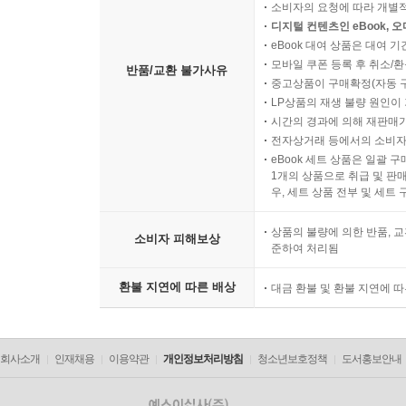
소비자의 요청에 따라 개별
디지털 컨텐츠인 eBook, 
eBook 대여 상품은 대여 기
모바일 쿠폰 등록 후 취소/환
반품/교환 불가사유
중고상품이 구매확정(자동 
LP상품의 재생 불량 원인이 기
시간의 경과에 의해 재판매가
전자상거래 등에서의 소비자
eBook 세트 상품은 일괄 
1개의 상품으로 취급 및 판매
우, 세트 상품 전부 및 세트
상품의 불량에 의한 반품, 교
소비자 피해보상
준하여 처리됨
환불 지연에 따른 배상
대금 환불 및 환불 지연에 
회사소개
인재채용
이용약관
개인정보처리방침
청소년보호정책
도서홍보안내