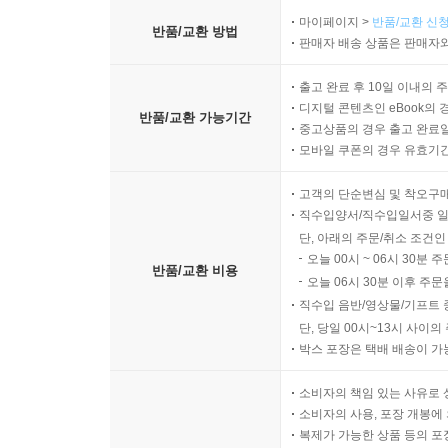
마이페이지 >
반품/교환 신청
반품/교환 방법
판매자 배송 상품은 판매자와
출고 완료 후 10일 이내의 
디지털 콘텐츠인 eBook의 
반품/교환 가능기간
중고상품의 경우 출고 완료일
모바일 쿠폰의 경우 유효기간(
고객의 단순변심 및 착오구
직수입양서/직수입일서중 일
단, 아래의 주문/취소 조건인
오늘 00시 ~ 06시 30분 
반품/교환 비용
오늘 06시 30분 이후 주문
직수입 음반/영상물/기프트 
단, 당일 00시~13시 사이
박스 포장은 택배 배송이 가
소비자의 책임 있는 사유로 
소비자의 사용, 포장 개봉에 
복제가 가능한 상품 등의 포장을 