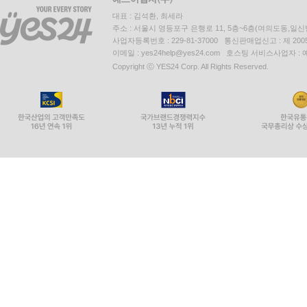
대표 : 김석환, 최세라
주소 : 서울시 영등포구 은행로 11, 5층~6층(여의도동,일신
사업자등록번호 : 229-81-37000 통신판매업신고 : 제 200
이메일 : yes24help@yes24.com 호스팅 서비스사업자 :
Copyright ⓒ YES24 Corp. All Rights Reserved.