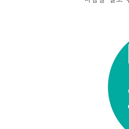
20. 관계가 시작되다
PART 2. 함께 이어지다
21. 서로를 이해하다
22. 마음을 나누다
23. 함께 시간을 보내다
24. 곁에 머물다
25. 서로를 받아들이다
26. 마음을 열어두다
27. 함께 웃음을 나누다
28. 같은 길을 걷다
29. 함께 머물러 있다
30. 서로를 존중하다
31. 감정을 나누다
32. 서로를 지지하다
33. 함께 견뎌내다
34. 관계를 이어가다
35. 서로에게 스며들다