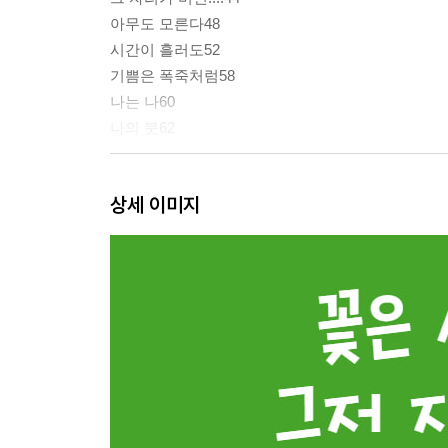
아무도 모른다48
시간이 흘러도52
기쁨은 폭죽처럼58
나는 나60
나의 붓62
자신의 눈으로만 보는 사람은 264
상세 이미지
다른 방식66
오고 가고72
왼쪽 오른쪽76
제주의 어느 곳에서80
꽃은 싸우지 않는다86
새로운 가족90
마음속 나무92
너에게 내가 꽃이 될 수 있다면...96
눈물100
느낌104