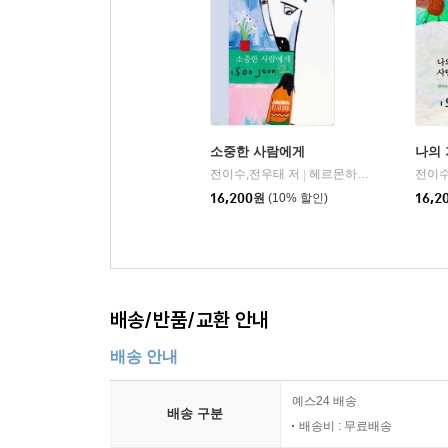
소중한 사람에게
나의
전이수,전우태 저
헤르몬하우스
전이수
|
16,200
원
(10% 할인)
16,2
배송/반품/교환 안내
배송 안내
예스24 배송
배송 구분
배송비 : 무료배송