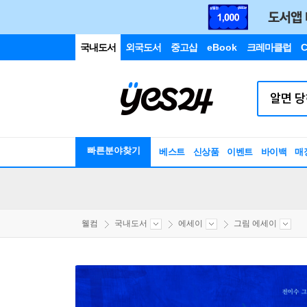
국내도서
외국도서
중고샵
eBook
크레마클럽
C
빠른분야찾기
베스트
신상품
이벤트
바이백
매
웰컴
국내도서
에세이
그림 에세이