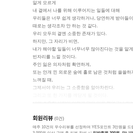
알게 모르게
내 곁에서 나를 위해 이루어지는 일들에 대해
우리들은 너무 쉽게 생각하거나, 당연하게 받아들이
때로는 생각조차 안 하는 것 같다.
우리 모두의 곁엔 소중한 존재가 있다.
하지만, 그 자리가 비면,
내가 해야할 일들이 너무너무 많아진다는 것을 알게
빈자리를 느낄 것이다.
주인 잃은 의자처럼 확연하게,
또는 안개 낀 외로운 숲에 홀로 남은 것처럼 쓸쓸하
느껴질 때,
그제서야 우리는 그 소중함을 알아차린다.
그리고 또 한 가지를 깨닫게 될 것이다.
나의 소중한 사람이 이렇게 많은 일을 했었구나 하는 
--- 본문 중에서
회원리뷰
(0건)
매주 10건의 우수리뷰를 선정하여 YES포인트 3만원을 드
3,000원 이상 구매 후 리뷰 작성 시
일반회원 300원, 마니아