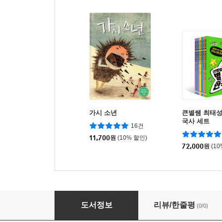
가시 소년
큰별쌤 최태성
국사 세트
16건
11,700
원
(10% 할인)
72,000
원
(1
꽃은 싸우지 않는다
도서정보
리뷰/한줄평
(0/0)