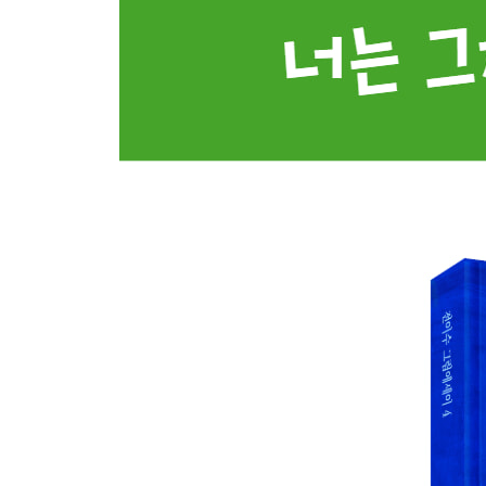
두터운 가면을 쓰고106
나 하나쯤 뭐 어때?112
엄마의 편지114
사랑이 내게 남긴 것118
잠깐 멈춘 것 뿐이야122