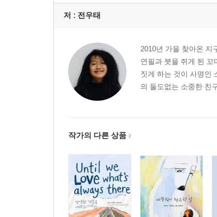
저 :
전우태
2010년 가을 찾아온 
연필과 붓을 쥐게 된 꼬
짓게 하는 것이 사명인 
의 둘도없는 소중한 친구
작가의 다른 상품