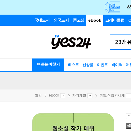
국내도서
외국도서
중고샵
eBook
크레마클럽
C
빠른분야찾기
베스트
신상품
이벤트
바이백
매
웰컴
eBook
자기계발
취업/직업의세계
소
eB