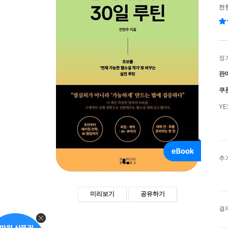
전
정
판
쿠
Y
추
미리보기
공유하기
결