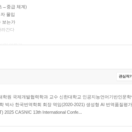
기초→중급 체계)
독자 몰입
누가 보는가
 따라간다
 이유’ 만들기
완성→업로드까지)
성하기
liffhanger
관심작가
는 구조 만들기
고’로 바꾸기
 대학원 국제개발협력학과 교수 신한대학교 인공지능언어기반인문학
사 한국번역학회 회장 역임(2020-2021) 생성형 AI 번역품질평가 
 2025 CASNIC 13th International Confe...
후까지)
표지 카피