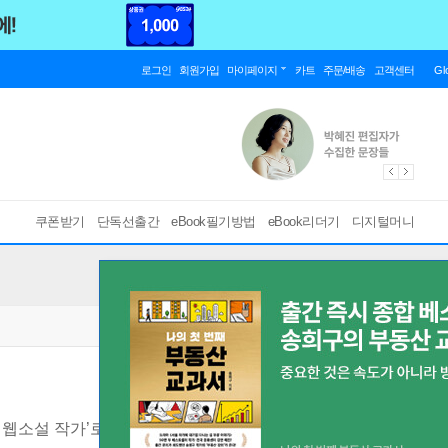
로그인
회원가입
마이페이지
카트
주문/배송
고객센터
Gl
쿠폰받기
단독선출간
eBook필기방법
eBook리더기
디지털머니
 웹소설 작가’로 바꾸는 실전 루틴
[ PDF ]