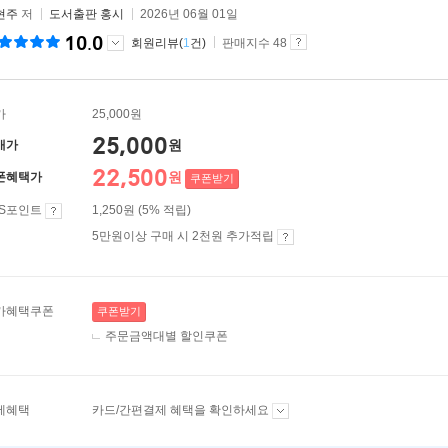
현주
저
도서출판 홍시
2026년 06월 01일
10.0
회원리뷰(
1
건)
판매지수 48
가
25,000원
25,000
원
매가
22,500
원
폰혜택가
쿠폰받기
ES포인트
1,250원 (5% 적립)
5만원이상 구매 시 2천원 추가적립
가혜택쿠폰
쿠폰받기
주문금액대별 할인쿠폰
제혜택
카드/간편결제 혜택을 확인하세요