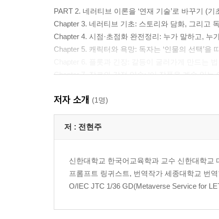
PART 2. 네러티브 이론을 ‘연재 기술’로 바꾸기 (
Chapter 3. 네러티브 기초: 스토리와 담화, 그리고 
Chapter 4. 시점·초점화 완전정리: 누가 말하고, 
Chapter 5. 캐릭터와 욕망: 독자는 ‘인물의 선택’을
Chapter 6. 플롯과 긴장: 갈등이 굴러가게 만드는 법
Chapter 7. 장르와 감정 약속: ‘이 작품을 계속 읽는
저자 소개
PART 3. 웹소설 작가 데뷔 ‘30일 루틴’ (쓰기→
(1명)
Chapter 8. 30일 설계: 하루 30?60분으로 10화 완
Chapter 9. 1화 설계의 공식: Hook?Develop?Climax?C
저 :
전현주
Chapter 10. 2?10화 생산 엔진: 회차가 끊기지 않
Chapter 11. 리라이팅과 품질관리: 초안을 ‘데뷔 원
신한대학교 한국어교육학과 교수 신한대학교
프롬프트 링귀스트, 번역작가 세종대학교 번역학 박
O/IEC JTC 1/36 GD(Metaverse Service for LET)
PART 4. 마케팅·피칭·지속가능한 커리어 (데뷔 이
Chapter 12. 발견되는 패키징: 제목·소개 글·태그·