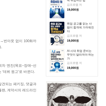
에 취업하는 법
김프로랩 저
19,000
원
취업 공고를 읽는 사
람이 합격에 가까워진
다
김프로랩 저
장→번아웃 없이 100화까
19,000
원
.
AI 시대 취업 준비는
무엇이 달라져야 하는
가
김프로랩 저
가는 회차 엔진(목표–장애–선
19,000
원
‘데뷔 원고’로 바뀐다.
발견되는 패키징, 댓글과
 플랜, 계약서의 레드라인