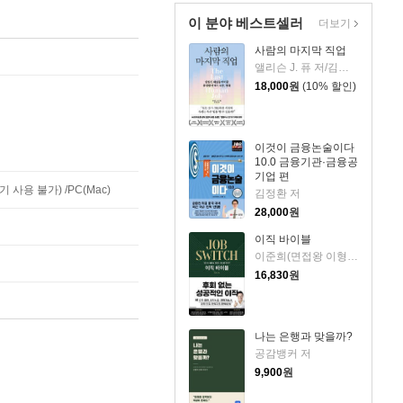
이 분야 베스트셀러
더보기
사람의 마지막 직업
앨리슨 J. 퓨 저/김재경 역
18,000
원
(10% 할인)
이것이 금융논술이다
10.0 금융기관·금융공
기업 편
사용 불가) /PC(Mac)
김정환 저
28,000
원
이직 바이블
이준희(면접왕 이형) 저
16,830
원
나는 은행과 맞을까?
공감뱅커 저
9,900
원