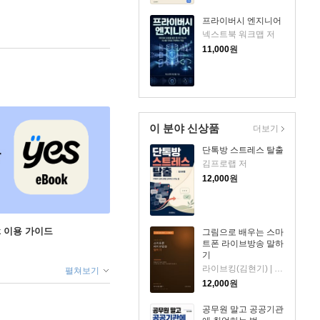
프라이버시 엔지니어
넥스트북 워크맵 저
11,000
원
이 분야 신상품
더보기
단톡방 스트레스 탈출
김프로랩 저
12,000
원
ok 이용 가이드
그림으로 배우는 스마
트폰 라이브방송 말하
기
라이브킹(김현기) | 홈쇼핑·라이브커머스 30년 방송 제작자이자 교육자. 스마트폰 콘텐츠 교육 전문. 저
펼쳐보기
12,000
원
공무원 말고 공공기관