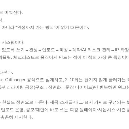
로 미뤄진다.
서.
아니라 “완성까지 가는 방식”이 없기 때문이다.
뷔 시스템이다.
할 수 있도록 쓰기→완성→업로드→피칭→계약/AI 리스크 관리→IP 확
 템플릿, 체크리스트로 움직이게 만드는 점이 이 책의 가장 큰 특징이다
라본다.
imax–Cliffhanger 공식으로 설계하고, 2–10화는 끊기지 않게 굴러
20분 리라이팅 공정(구조→장면화→문장 다이어트)만 반복하면 원고는 
 현실도 정면으로 다룬다. 제목·소개글·태그·표지 카피로 구성되는 
는 업로드 운영, 공모/제안에 바로 쓰는 피칭 원페이지·시놉시스·시즌
을 촘촘히 제시한다.