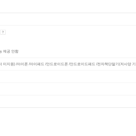
기
능 제공 안함
니터 미지원) /아이폰 /아이패드 /안드로이드폰 /안드로이드패드 /전자책단말기(저사양 기기 