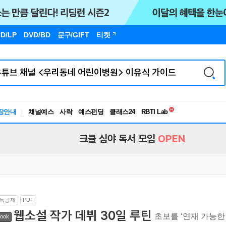
D/LP
DVD/BD
문구
/GIFT
티켓
독서유형검사
RBTI Lab
장안내
채널예스
사락
예스펀딩
클래스24
독서유형검사
크클 심야 독서 모임
OPEN
득공제
PDF
웹소설 작가 데뷔 30일 루틴
초보를 ‘연재 가능한
ook