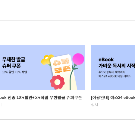
Book 전종 10%할인+5%적립 무한발급 슈퍼쿠폰
[이용안내] 예스24 eBo
시
상시