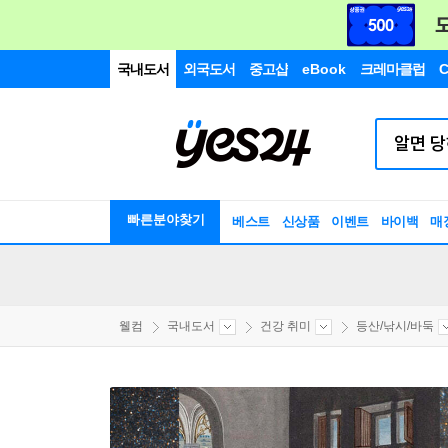
국내도서
외국도서
중고샵
eBook
크레마클럽
C
빠른분야찾기
베스트
신상품
이벤트
바이백
매
웰컴
국내도서
건강 취미
등산/낚시/바둑