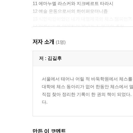
11 에마누엘 라스커와 지크베르트 타라시
12 예술 운동으로서의 하이퍼모더니즘
13 식민지인이었던 내가 대영제국의 체스 챔피언?!
14 알렉산드르 알예힌의 20세기-1. 제국의 총아
15 알렉산드르 알예힌의 20세기-2. 카파블랑카와의
저자 소개
16 알렉산드르 알예힌의 20세기-3. 추락과 부활
(1명)
17 알렉산드르 알예힌의 20세기-4. 한 시대의 끝
18 러시아 혁명과 소련 체스의 부흥
저 :
김길후
19 홀로 제국에 맞선 광기의 천재, 바비 피셔
20 체스계를 지배한 라이벌전, 카르포프 대 카스파
서울에서 태어나 어릴 적 바둑학원에서 체스를
21 체스 선수는 기보 저작권의 꿈을 꾸는가?
대학에 체스 동아리가 없어 한동안 체스에서 멀
22 현재진행형인 체스의 역사
직접 찾아 정리한 기록이 한 권의 책이 되었다.
다.
참고 문헌
만든 이 코멘트