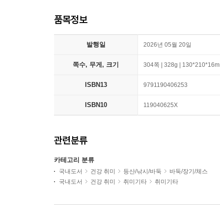
품목정보
발행일
2026년 05월 20일
쪽수, 무게, 크기
304쪽 | 328g | 130*210*16
ISBN13
9791190406253
ISBN10
119040625X
관련분류
카테고리 분류
국내도서
건강 취미
등산/낚시/바둑
바둑/장기/체스
국내도서
건강 취미
취미기타
취미기타