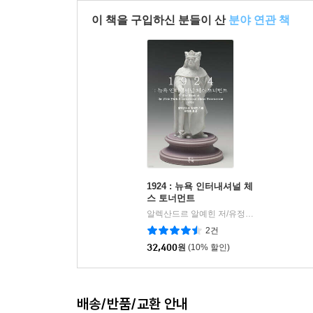
이 책을 구입하신 분들이 산
분야 연관 책
1924 : 뉴욕 인터내셔널 체
스 토너먼트
알렉산드르 알예힌 저/유정훈 역
필요한책
|
2건
32,400
원
(10% 할인)
배송/반품/교환 안내