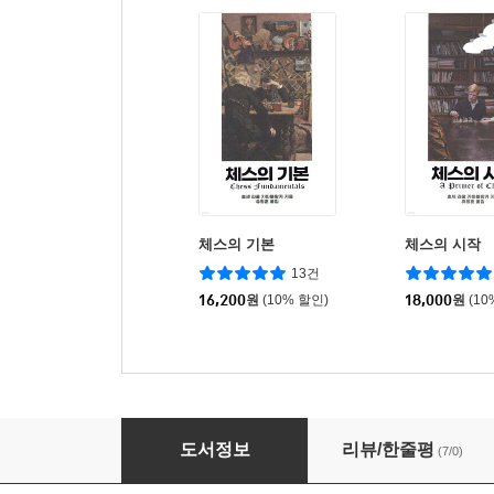
체스의 기본
체스의 시작
13건
16,200
원
(10% 할인)
18,000
원
(10
체스의 역사 입문
도서정보
리뷰/한줄평
(7/0)