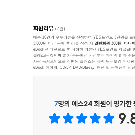
『체스의 역사 입문』은 제목 그대로 체스의 방대
추정되는 체스의 탄생에서부터 현대 체스에까지 이
궤적에서부터 시작합니다. 그리고 중세 체스의 양상
회원리뷰
(7건)
제1대 세계 체스 챔피언의 탄생, 체스와 현대 미술의
매주 10건의 우수리뷰를 선정하여 YES포인트 3만원을 드
소 냉전 시대, 끝으로 AI시대의 체스까지, 입문
3,000원 이상 구매 후 리뷰 작성 시
일반회원 300원, 마니아
빼곡하게 담았습니다.
eBook은 다운로드 후 작성한 리뷰만 YES포인트 지급됩니
클래스는 첫번째 회차 주문확정 시점부터 마지막 회차 주문
사락 독서모임으로 진행된 클래스는 사락 독서모임 게시판
우리에게 잘 알려지지 않은 체스 장르가 가진 깊은
eBook 페이백, CD/LP, DVD/Blu-ray, 패션 및 판매금
하나로 읽어 주시길 바랍니다.
7
명의 예스24 회원이 평가한
9.