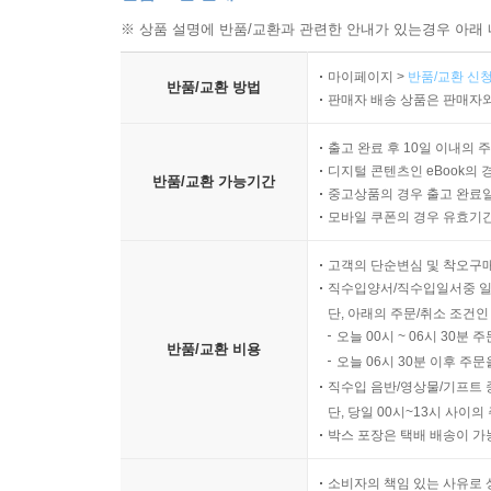
※ 상품 설명에 반품/교환과 관련한 안내가 있는경우 아래 
마이페이지 >
반품/교환 신청
반품/교환 방법
판매자 배송 상품은 판매자와
출고 완료 후 10일 이내의 
디지털 콘텐츠인 eBook의 
반품/교환 가능기간
중고상품의 경우 출고 완료일
모바일 쿠폰의 경우 유효기간(
고객의 단순변심 및 착오구
직수입양서/직수입일서중 일
단, 아래의 주문/취소 조건인
오늘 00시 ~ 06시 30분 
반품/교환 비용
오늘 06시 30분 이후 주문
직수입 음반/영상물/기프트 
단, 당일 00시~13시 사이
박스 포장은 택배 배송이 가
소비자의 책임 있는 사유로 