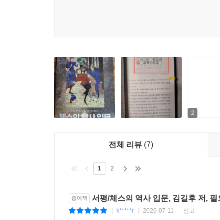
2
전체 리뷰
(7)
1
2
서평/체스의 역사 입문, 김길후 저, 
종이책
k*****r
2026-07-11
신고
|
|
|