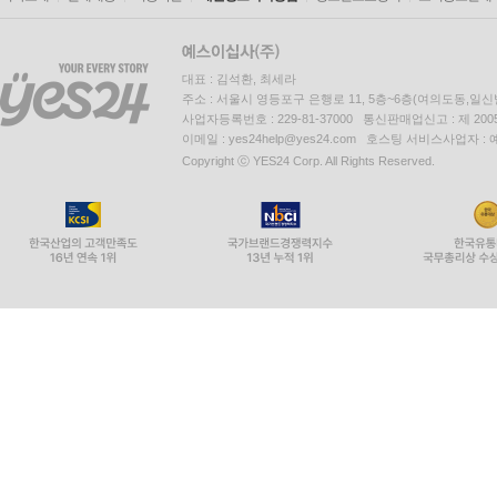
대표 : 김석환, 최세라
주소 : 서울시 영등포구 은행로 11, 5층~6층(여의도동,일신
사업자등록번호 : 229-81-37000 통신판매업신고 : 제 200
이메일 : yes24help@yes24.com 호스팅 서비스사업자 :
Copyright ⓒ YES24 Corp. All Rights Reserved.