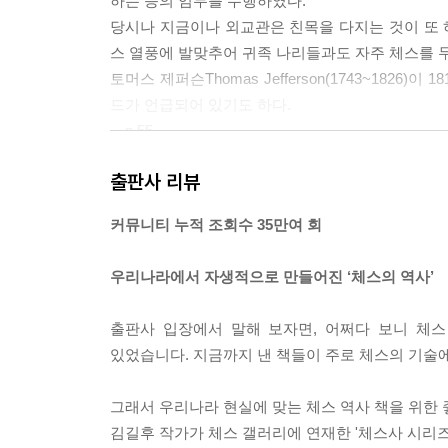
하는 등의 임무를 수행하였다.
당시나 지금이나 외교관은 친목을 다지는 것이 또
스 열풍에 발맞추어 귀족 나리들과도 자주 체스를 
토머스 제퍼슨Thomas Jefferson(1743~1826)이
드가 언급되어 있기도 하다.
---p.55
출판사 리뷰
하이퍼모더니즘의 등장 이후, 다른 예술 분야가 그
커뮤니티 누적 조회수 35만여 회
…라는 것이 체스계에 흔히 알려져 있는 이야기이기
---p.143
우리나라에서 자생적으로 만들어진 ‘체스의 역사’
1929년 말, 미국 주식 시장이 붕괴했다. 대공황이 
출판사 입장에서 말해 보자면, 어쩌다 보니 체
후원자가 차고 넘치던 카파블랑카조차도 이 상황에서
있었습니다. 지금까지 낸 책들이 주로 체스의 기술
였다.
제때 자금을 모으지 못한 카파블랑카는 1931년 초
그래서 우리나라 현실에 맞는 체스 역사 책을 위한 
이 ‘행정적 착오’였다며, 1931년 말로 경기를 연
김길후 작가가 체스 갤러리에 연재한 '체스사 시리즈
---p.194