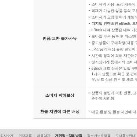
소비자의 사용, 포장 개봉에 
복제가 가능한 상품 등의 포장을 
소비자의 요청에 따라 개별
디지털 컨텐츠인 eBook, 
eBook 대여 상품은 대여 기
모바일 쿠폰 등록 후 취소/환
반품/교환 불가사유
중고상품이 구매확정(자동 
LP상품의 재생 불량 원인이 기
시간의 경과에 의해 재판매가
전자상거래 등에서의 소비자
eBook 세트 상품은 일괄 
1개의 상품으로 취급 및 판매
우, 세트 상품 전부 및 세트
상품의 불량에 의한 반품, 교
소비자 피해보상
준하여 처리됨
환불 지연에 따른 배상
대금 환불 및 환불 지연에 
회사소개
인재채용
이용약관
개인정보처리방침
청소년보호정책
도서홍보안내